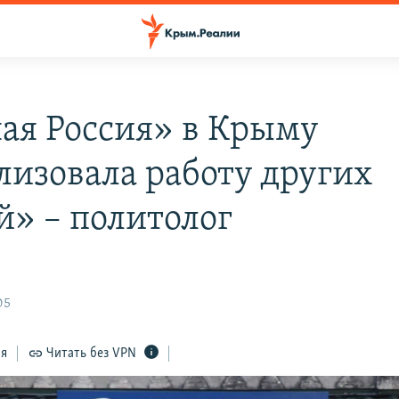
ая Россия» в Крыму
лизовала работу других
й» – политолог
05
ся
Читать без VPN