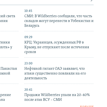
10:45
ний света
СМИ: В Wildberries сообщили, что часть
ания
складов могут перенести в Узбекистан и
Беларусь
09:29
отники
КРЦ: Украинцев, осужденных РФ в
лота» у
Крыму, не отпускают после истечения
сроков
23:00
и Пакистан
Нефтяной гигант ОАЭ заявляет, что
аимной
атаки существенно повлияли на его
деятельность
20:41
ирение
Продажи Wildberries упали на 20-40%
ана
после атак ВСУ – СМИ