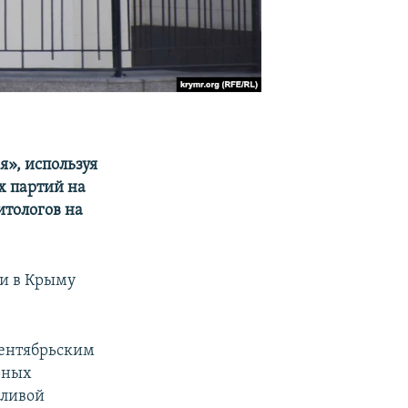
», используя
х партий на
итологов на
ии в Крыму
сентябрьским
орных
дливой