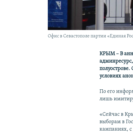
Офис в Севастополе партии «Единая Рос
КРЫМ –
В ан
админресурс,
полуострове.
условиях ано
По его инфор
лишь имитиру
«Сейчас в Кр
выборам в Гос
кампаниях, с