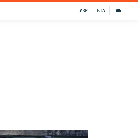
УКР
КТА