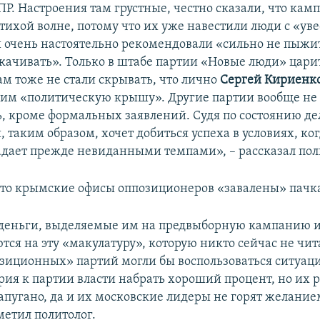
ПР. Настроения там грустные, честно сказали, что кам
 тихой волне, потому что их уже навестили люди с «у
 очень настоятельно рекомендовали «сильно не пыжи
скачивать». Только в штабе партии «Новые люди» цари
ам тоже не стали скрывать, что лично
Сергей Кириенк
 им «политическую крышу». Другие партии вообще не
ь, кроме формальных заявлений. Судя по состоянию де
, таким образом, хочет добиться успеха в условиях, к
адает прежде невиданными темпами», – рассказал пол
что крымские офисы оппозиционеров «завалены» пачка
еньги, выделяемые им на предвыборную кампанию и
тся на эту «макулатуру», которую никто сейчас не чи
зиционных» партий могли бы воспользоваться ситуаци
рия к партии власти набрать хороший процент, но их 
апугано, да и их московские лидеры не горят желание
метил политолог.