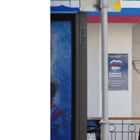
ПОБЕДИТЕЛЕЙ НЕ СУДЯТ?
КРЫМ.НЕПОКОРЕННЫЙ
ELIFBE
УКРАИНСКАЯ ПРОБЛЕМА КРЫМА