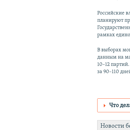
Российские в
планируют пр
Государствен
рамках едино
В выборах мог
данным на ма
10–12 партий
за 90–110 дне
Что дел
Роскомнадз
Новости б