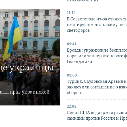
11:11
В Севастополе из-за отключе
планируют менять схему пит
светофоров
09:41
Бровди: украинские беспил
поразили танкер «теневого ф
Геленджика
где украинцы
09:00
Турция, Саудовская Аравия 
заключили соглашение о вз
щиты прав украинской
обороне
22:08
Сенат США поддержал расш
санкций против России и Ир