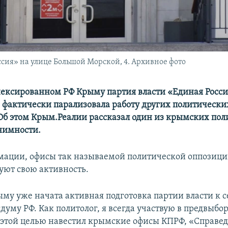
сия» на улице Большой Морской, 4. Архивное фото
нексированном РФ Крыму партия власти «Единая Россия
 фактически парализовала работу других политически
 Об этом Крым.Реалии рассказал один из крымских пол
нимности.
мации, офисы так называемой политической оппозиц
ют свою активность.
ыму уже начата активная подготовка партии власти к 
думу РФ. Как политолог, я всегда участвую в предвыб
 этой целью навестил крымские офисы КПРФ, «Справе