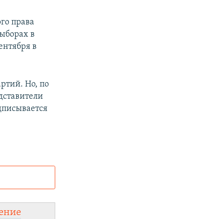
го права
ыборах в
ентября в
ртий. Но, по
едставители
дписывается
и
ного сайта:
ение