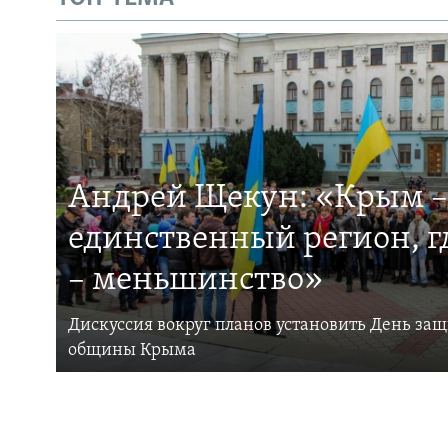
Андрей Щекун: «Крым –
единственный регион, 
– меньшинство»
Дискуссия вокруг планов установить День за
общины Крыма