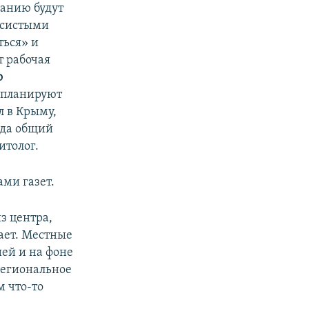
панию будут
весистыми
ться» и
т рабочая
о
 планируют
л в Крыму,
огда общий
итолог.
ми газет.
з центра,
тает. Местные
ей и на фоне
региональное
м что-то