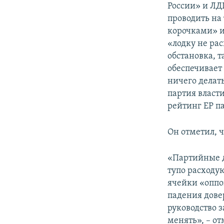
России» и ЛД
проводить на
корочками» и
«лодку не ра
обстановка, т
обеспечивает
ничего делат
партия власти
рейтинг ЕР п
Он отметил, 
«Партийные д
тупо расходую
ячейки «оппо
падения дове
руководство з
менять», – от