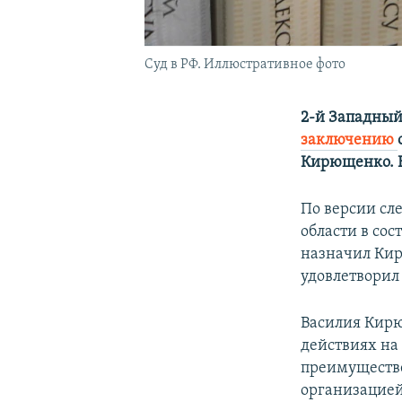
Суд в РФ. Иллюстративное фото
2-й Западный
заключению
Кирющенко. Е
По версии сл
области в со
назначил Кир
удовлетворил
Василия Кирю
действиях на
преимуществе
организацией