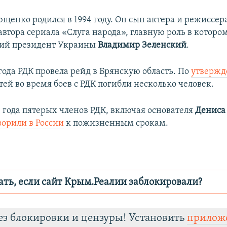
щенко родился в 1994 году. Он сын актера и режиссер
 автора сериала «Слуга народа», главную роль в котором
щий президент Украины
Владимир Зеленский
.
года РДК провела рейд в Брянскую область. По
утверж
ей во время боев с РДК погибли несколько человек.
4 года пятерых членов РДК, включая основателя
Дениса
ворили в России
к пожизненным срокам.
ать, если сайт Крым.Реалии заблокировали?
ор пытается заблокировать
Крым.Реали
зеркаль
ез блокировки и цензуры! Установить
прилож
fhuxm2n0q8b.cloudfront.net/