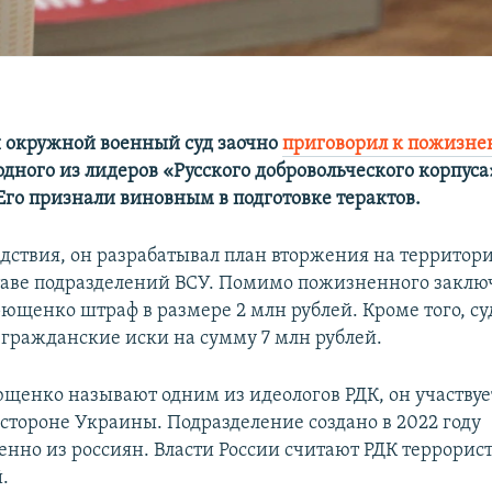
 окружной военный суд заочно
п
риговорил к пожизн
одного из лидеров «Русского добровольческого корпуса
го признали виновным в подготовке терактов.
едствия, он разрабатывал план вторжения на террито
ставе подразделений ВСУ. Помимо пожизненного заклю
ющенко штраф в размере 2 млн рублей. Кроме того, су
 гражданские иски на сумму 7 млн рублей.
щенко называют одним из идеологов РДК, он участвуе
 стороне Украины. Подразделение создано в 2022 году
нно из россиян. Власти России считают РДК террорис
.