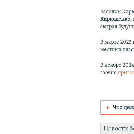
Василий Кирю
Кирющенко
,
сыграл буду
В марте 2023 
местных власт
В ноябре 202
заочно
приго
Что дел
Роскомнадз
Новости б
https://d3d