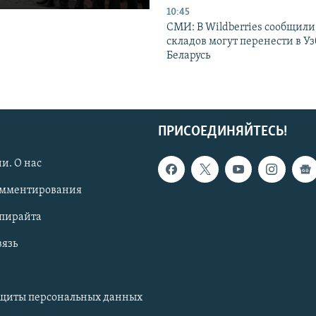
10:45
СМИ: В Wildberries сообщили,
складов могут перенести в У
Беларусь
ПРИСОЕДИНЯЙТЕСЬ!
и. О нас
омментирования
опирайта
вязь
ащиты персональных данных