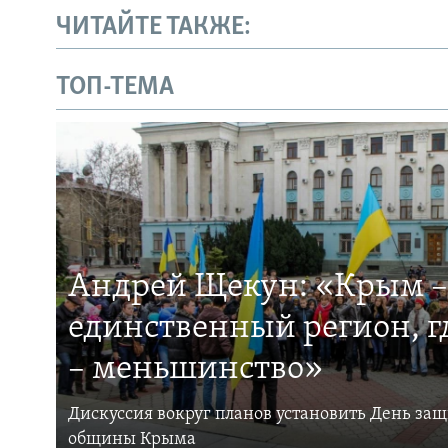
ЧИТАЙТЕ ТАКЖЕ:
ТОП-ТЕМА
Андрей Щекун: «Крым –
единственный регион, 
– меньшинство»
Дискуссия вокруг планов установить День за
общины Крыма