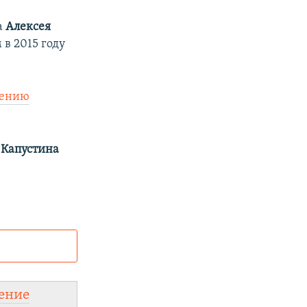
а
Алексея
 в 2015 году
дению
 Капустина
и
ного сайта:
ение