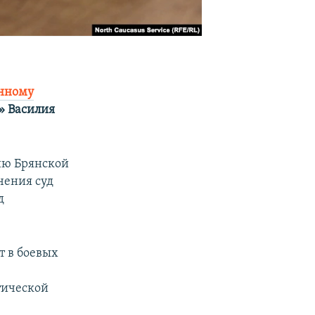
енному
» Василия
рию Брянской
чения суд
д
т в боевых
тической