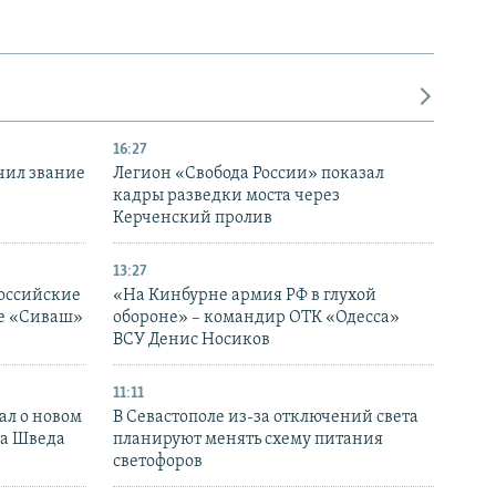
16:27
чил звание
Легион «Свобода России» показал
кадры разведки моста через
Керченский пролив
13:27
оссийские
«На Кинбурне армия РФ в глухой
ке «Сиваш»
обороне» – командир ОТК «Одесса»
ВСУ Денис Носиков
11:11
ал о новом
В Севастополе из-за отключений света
ка Шведа
планируют менять схему питания
светофоров