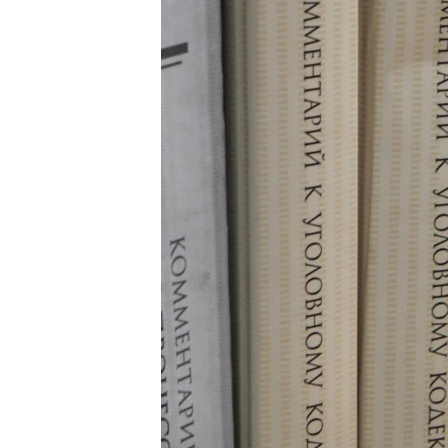
ПОБЕДИТЕЛЕЙ НЕ СУДЯТ?
КРЫМ.НЕПОКОРЕННЫЙ
ELIFBE
УКРАИНСКАЯ ПРОБЛЕМА КРЫМА