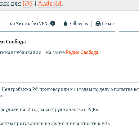
лии для
iOS
і
Android
.
Telegram
Instagram
Viber
Крым.Реалии
 VPN
.
ся
Читать без VPN
Follow us
Печать
ио Свобода
гинал публикации – на сайте
Радио Свобода
 Центробанка РФ приговорили к 14 годам по делу о попытке вс
и»
осудили на 21 год за «сотрудничество с РДК»
осквы приговорили по делу о причастности к РДК