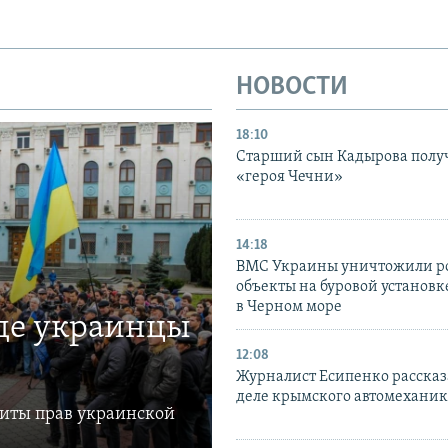
НОВОСТИ
18:10
Старший сын Кадырова полу
«героя Чечни»
14:18
ВМС Украины уничтожили р
объекты на буровой установ
в Черном море
где украинцы
12:08
Журналист Есипенко рассказ
деле крымского автомехани
щиты прав украинской