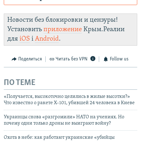
Роскомнадзор пытается заблокировать
Крым.Реалии
Новости без блокировки и цензуры!
зеркального
Установить
приложение
Крым.Реалии
сайта: https://d1gydayz2w70yv.cloudfront.net/
для
iOS
і
Android
.
Telegram
Instagram
Viber
установить VPN
.
Поделиться
Читать без VPN
Follow us
ПО ТЕМЕ
«Получается, высокоточно целились в жилые высотки?»
Что известно о ракете Х–101, убившей 24 человека в Киеве
Украинцы снова «разгромили» НАТО на учениях. Но
почему одни только дроны не выиграют войну?
Охота в небе: как работают украинские «убийцы