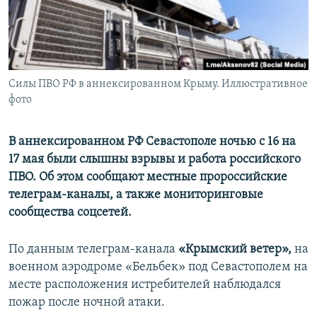
ПРИСОЕДИНЯЙТЕСЬ!
ПОБЕДИТЕЛЕЙ НЕ СУДЯТ?
КРЫМ.НЕПОКОРЕННЫЙ
ELIFBE
Силы ПВО РФ в аннексированном Крыму. Иллюстративное
УКРАИНСКАЯ ПРОБЛЕМА КРЫМА
фото
Все сайты RFE/RL
В аннексированном РФ Севастополе ночью с 16 на
17 мая были слышны взрывы и работа российского
ПВО. Об этом сообщают местные пророссийские
телеграм-каналы, а также мониторинговые
сообщества соцсетей.
По данным телеграм-канала
«Крымский ветер»,
на
военном аэродроме «Бельбек» под Севастополем на
месте расположения истребителей наблюдался
пожар после ночной атаки.