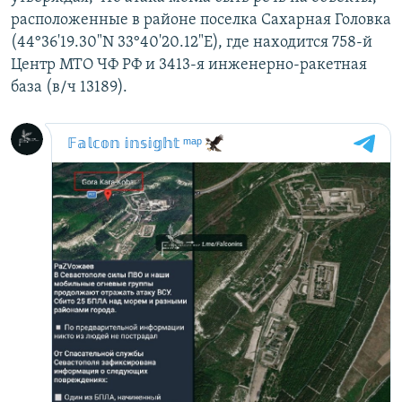
расположенные в районе поселка Сахарная Головка
(44°36'19.30"N 33°40'20.12"E), где находится 758-й
Центр МТО ЧФ РФ и 3413-я инженерно-ракетная
база (в/ч 13189).