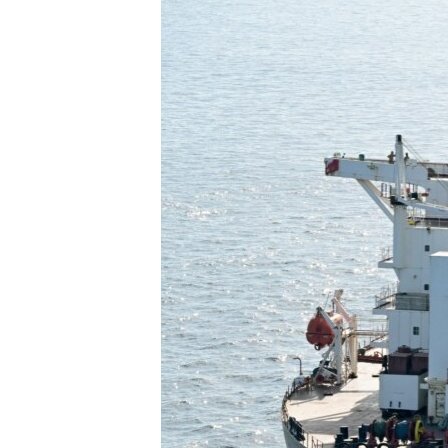
ПОБЕДИТЕЛЕЙ НЕ СУДЯТ?
КРЫМ.НЕПОКОРЕННЫЙ
ELIFBE
УКРАИНСКАЯ ПРОБЛЕМА КРЫМА