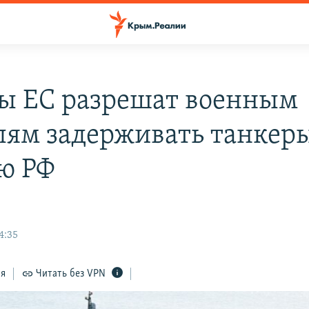
ы ЕС разрешат военным
лям задерживать танкеры
ю РФ
4:35
ся
Читать без VPN