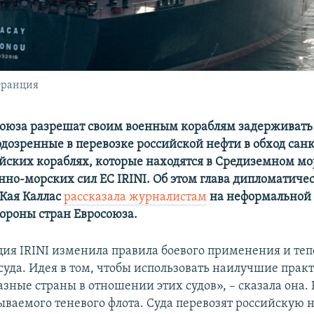
Франция
оюза разрешат своим военным кораблям задерживать
одозренные в перевозке российской нефти в обход санк
ейских кораблях, которые находятся в Средиземном мо
нно-морских сил ЕС IRINI. Об этом глава дипломатиче
 Кая Каллас
рассказала журналистам
на неформальной 
ороны стран Евросоюза.
ия IRINI изменила правила боевого применения и теп
суда. Идея в том, чтобы использовать наилучшие прак
ные страны в отношении этих судов», – сказала она. 
ываемого теневого флота. Суда перевозят российскую 