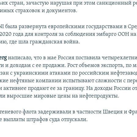
ьих стран, зачастую нарушая при этом санкционный р
имых страховок и документов.
NI была развернута европейскими государствами в С
 2020 года для контроля за соблюдения эмбарго ООН на
ию, где шла гражданская война.
erg
написало, что в мае Россия поставила четырехлетн
и и доходам с ее продажи. Рост объемов экспорта, по
вязан с украинскими атаками по российским нефтезаво
ские нефтяные компании испытывают сложности с пер
и активнее продают ее за границу. На доходы России о
ли выросшие мировые цены на нефтепродукты.
 теневого флота задерживали в частности Швеция и Фр
ле выплаты штрафов суда отпускали.