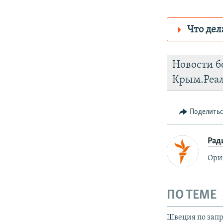
Что дел
Роскомнадз
Новости б
https://d2rs
Крым.Реа
Telegram
I
Поделить
Рад
Ори
ПО ТЕМЕ
Швеция по запр