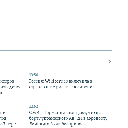
13:50
екторов
Россия: Wildberries включила в
оизводству
страхование риски атак дронов
р»
12:52
сти
СМИ: в Германии отрицают, что на
под
борту украинского Ан-124 в аэропорту
кой порт
Лейпцига были боеприпасы