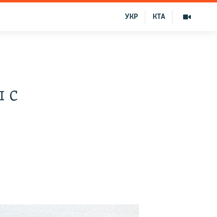
УКР
КТА
 с