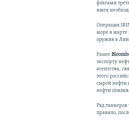
флагами трет
имея необход
Операция IRI
море в марте
оружия в Лив
Ранее
Bloomb
экспорту нефт
агентства, с
этого россий
сырой нефти 
нефти повлия
Ряд танкеров
правило, пос