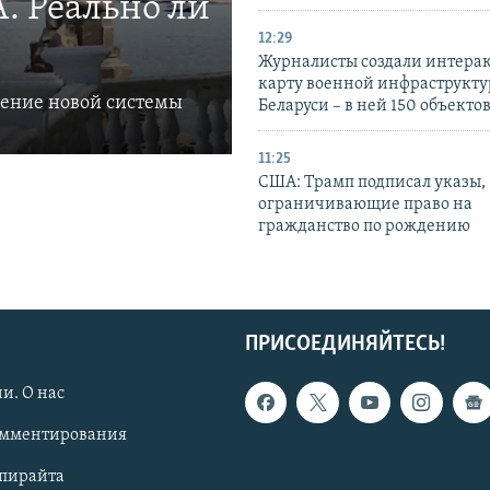
. Реально ли
12:29
Журналисты создали интера
карту военной инфраструкт
ление новой системы
Беларуси – в ней 150 объекто
11:25
США: Трамп подписал указы,
ограничивающие право на
гражданство по рождению
ПРИСОЕДИНЯЙТЕСЬ!
и. О нас
омментирования
опирайта