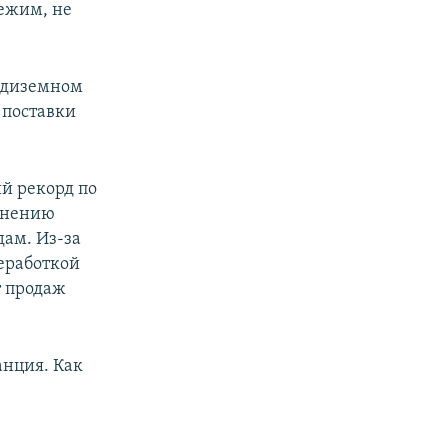
ежим, не
редиземном
 поставки
ий рекорд по
 мнению
дам. Из-за
еработкой
т продаж
анция. Как