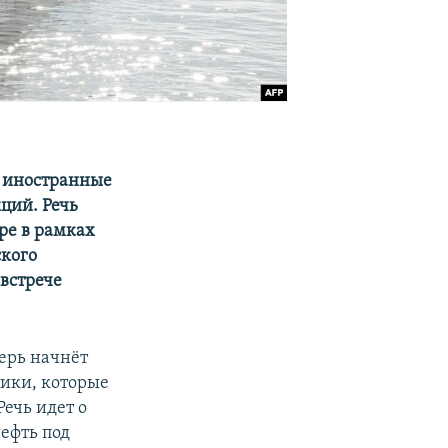
 иностранные
ций. Речь
ре в рамках
ского
встрече
ерь начнёт
тики, которые
Речь идет о
нефть под