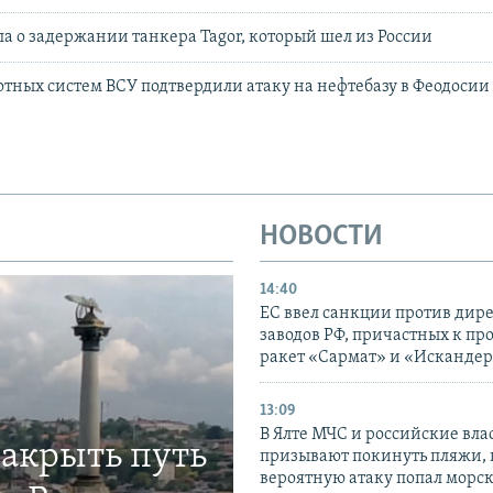
а о задержании танкера Tagor, который шел из России
отных систем ВСУ подтвердили атаку на нефтебазу в Феодосии
НОВОСТИ
14:40
ЕС ввел санкции против дир
заводов РФ, причастных к пр
ракет «Сармат» и «Исканде
13:09
В Ялте МЧС и российские вла
закрыть путь
призывают покинуть пляжи, 
вероятную атаку попал морс