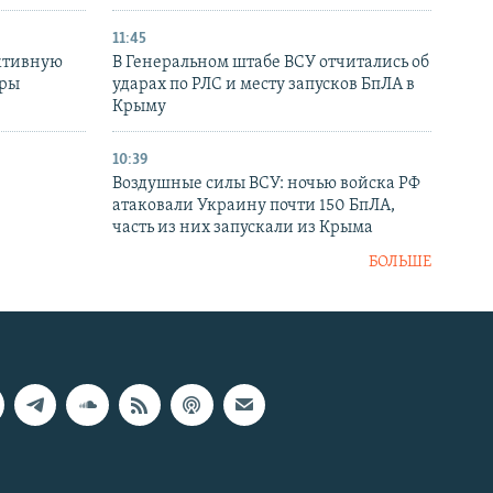
11:45
ктивную
В Генеральном штабе ВСУ отчитались об
уры
ударах по РЛС и месту запусков БпЛА в
в
Крыму
10:39
Воздушные силы ВСУ: ночью войска РФ
атаковали Украину почти 150 БпЛА,
часть из них запускали из Крыма
БОЛЬШЕ