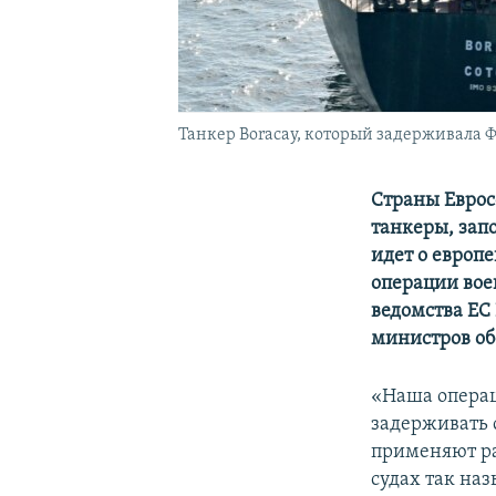
Танкер Boracay, который задерживала 
Страны Еврос
танкеры, зап
идет о европ
операции вое
ведомства ЕС
министров об
«Наша операц
задерживать 
применяют раз
судах так наз