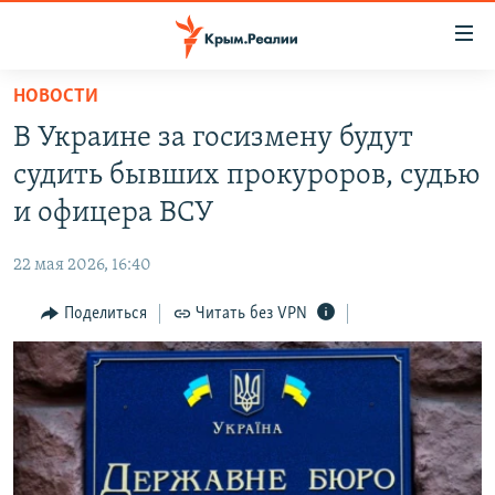
Доступность
ссылки
Вернуться
НОВОСТИ
к
НОВОСТИ
В Украине за госизмену будут
основному
СПЕЦПРОЕКТЫ
содержанию
судить бывших прокуроров, судью
ВОДА
Вернутся
ГРУЗ 200
и офицера ВСУ
к
ИСТОРИЯ
КАРТА ВОЕННЫХ ОБЪЕКТОВ КРЫМА
главной
22 мая 2026, 16:40
ЕЩЕ
11 ЛЕТ ОККУПАЦИИ КРЫМА. 11 ИСТОРИЙ СОПРОТИВЛЕНИЯ
навигации
Вернутся
Поделиться
Читать без VPN
РАДІО СВОБОДА
ИНТЕРАКТИВ
к
КАК ОБОЙТИ БЛОКИРОВКУ
ИНФОГРАФИКА
поиску
ТЕЛЕПРОЕКТ КРЫМ.РЕАЛИИ
Українською
СОВЕТЫ ПРАВОЗАЩИТНИКОВ
Qırımtatar
ПРОПАВШИЕ БЕЗ ВЕСТИ