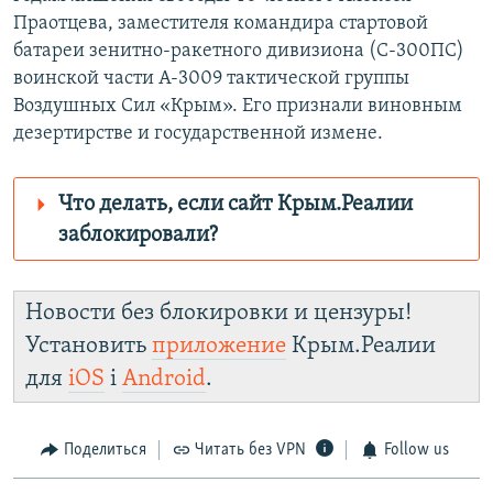
Праотцева, заместителя командира стартовой
батареи зенитно-ракетного дивизиона (С-300ПС)
воинской части А-3009 тактической группы
Воздушных Сил «Крым». Его признали виновным
дезертирстве и государственной измене.
Что делать, если сайт Крым.Реалии
заблокировали?
Роскомнадзор пытается заблокировать
Крым.Реалии
Новости без блокировки и цензуры!
зеркального
Установить
приложение
Крым.Реалии
сайта: https://d3dfhuxm2n0q8b.cloudfront.net/
для
iOS
і
Android
.
Telegram
Instagram
Viber
Крым.Реалии
установить VPN
.
Поделиться
Читать без VPN
Follow us