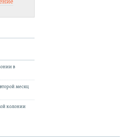
ение
новить VPN
.
лонии в
второй месяц
ной колонии