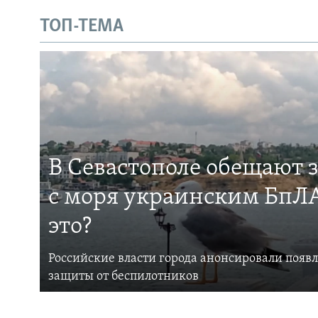
ТОП-ТЕМА
В Севастополе обещают 
с моря украинским БпЛА
это?
Российские власти города анонсировали появ
защиты от беспилотников