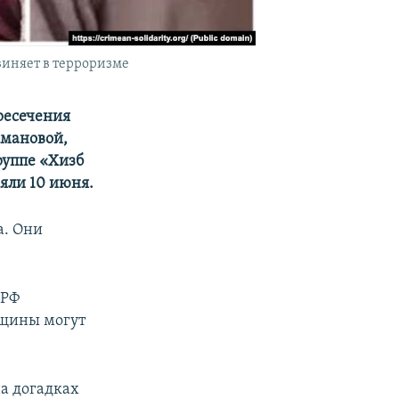
виняет в терроризме
ресечения
смановой,
руппе «Хизб
яли 10 июня.
а. Они
 РФ
нщины могут
на догадках