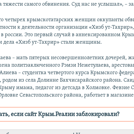
а тяжести самого обвинения. Суд нас не услышал», – з
то четырех крымскотатарских женщин оккупанты обв
тности к деятельности организации «Хизб ут-Тахрир»
в россии. Это первый случай в аннексированном Крым
 дела «Хизб ут-Тахрир» стали женщины.
аева – мать пятерых несовершеннолетних дочерей, ж
жена политзаключенного Рэмзи Неметулаева, арестова
 Алиева – студентка четвертого курса Крымского феде
, родом из села Долинне Бахчисарайского района. Саи
 Крыму имама, педагог из детсада в Холмовке. Февзие 
Орловке Севастопольского района, работает в магазине
ать, если сайт Крым.Реалии заблокировали?
ор пытается заблокировать
Крым.Реали
зеркального сайт