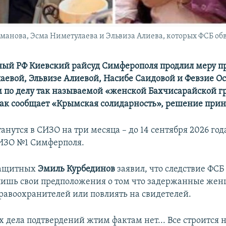
анова, Эсма Ниметулаева и Эльвиза Алиева, которых ФСБ об
ый РФ Киевский райсуд Симферополя продлил меру п
аевой, Эльвизе Алиевой, Насибе Саидовой и Февзие О
по делу так называемой «женской Бахчисарайской г
Как сообщает «Крымская солидарность», решение прин
нутся в СИЗО на три месяца – до 14 сентября 2026 год
СИЗО №1 Симферполя.
защитных
Эмиль Курбединов
заявил, что следствие ФСБ
лишь свои предположения о том что задержанные же
правоохранителей или повлиять на свидетелей.
 дела подтвердений жтим фактам нет... Все строится 