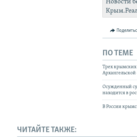
Новости б
https://d2r
Крым.Реа
Telegram
I
Поделить
ПО ТЕМЕ
Трех крымских 
Архангельской 
Осужденный су
находится в ро
В России крымс
ЧИТАЙТЕ ТАКЖЕ: