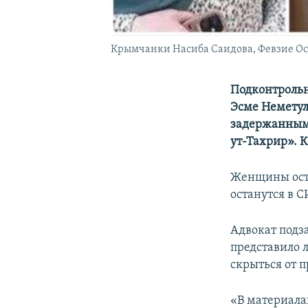
Крымчанки Насиба Саидова, Февзие Осм
Подконтрольн
Эсме Неметул
задержанным 
ут-Тахрир». 
Женщины оста
останутся в 
Адвокат под
представило 
скрыться от 
«В материалах