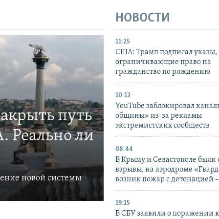
НОВОСТИ
11:25
США: Трамп подписал указы,
ограничивающие право на
гражданство по рождению
10:12
YouTube заблокировал канал
закрыть путь
общины» из-за рекламы
экстремистских сообществ
. Реально ли
08:44
В Крыму и Севастополе были
взрывы, на аэродроме «Гвар
ление новой системы
возник пожар с детонацией 
19:15
В СБУ заявили о поражении 