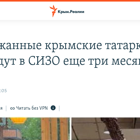
жанные крымские татар
дут в СИЗО еще три меся
7:05
ся
Читать без VPN