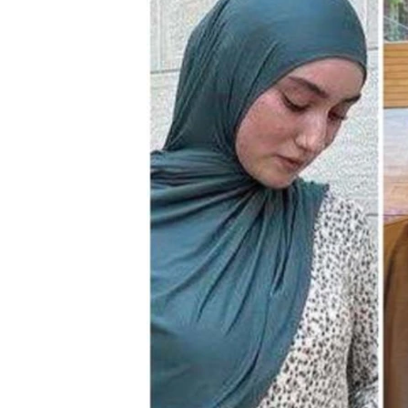
ПОБЕДИТЕЛЕЙ НЕ СУДЯТ?
КРЫМ.НЕПОКОРЕННЫЙ
ELIFBE
УКРАИНСКАЯ ПРОБЛЕМА КРЫМА