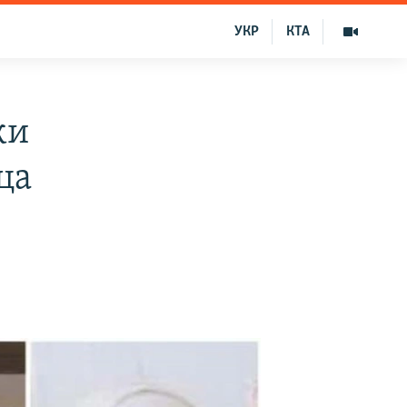
УКР
КТА
ки
ца