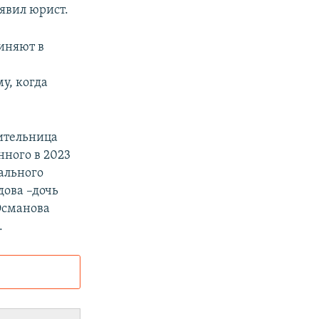
аявил юрист.
иняют в
,
у, когда
ительница
нного в 2023
рального
дова –дочь
Османова
.
и
а: