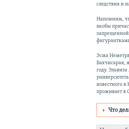
следствия и н
Напомним, ч
якобы причас
запрещенной 
фигурантками
Эсма Неметул
Бахчисарая, 
году. Эльвиза
университета
известного в
проживает в 
Что дел
Роскомнадз