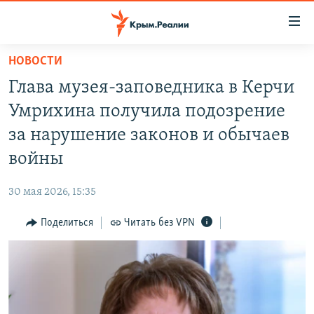
Доступность
ссылки
Вернуться
НОВОСТИ
к
НОВОСТИ
Глава музея-заповедника в Керчи
основному
СПЕЦПРОЕКТЫ
содержанию
Умрихина получила подозрение
ВОДА
Вернутся
ГРУЗ 200
за нарушение законов и обычаев
к
ИСТОРИЯ
КАРТА ВОЕННЫХ ОБЪЕКТОВ КРЫМА
войны
главной
ЕЩЕ
11 ЛЕТ ОККУПАЦИИ КРЫМА. 11 ИСТОРИЙ СОПРОТИВЛЕНИЯ
навигации
30 мая 2026, 15:35
Вернутся
РАДІО СВОБОДА
ИНТЕРАКТИВ
к
Поделиться
Читать без VPN
КАК ОБОЙТИ БЛОКИРОВКУ
ИНФОГРАФИКА
поиску
ТЕЛЕПРОЕКТ КРЫМ.РЕАЛИИ
Українською
СОВЕТЫ ПРАВОЗАЩИТНИКОВ
Qırımtatar
ПРОПАВШИЕ БЕЗ ВЕСТИ