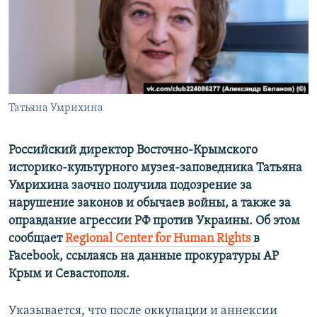
ПРИСОЕДИНЯЙТЕСЬ!
ПОБЕДИТЕЛЕЙ НЕ СУДЯТ?
КРЫМ.НЕПОКОРЕННЫЙ
ELIFBE
УКРАИНСКАЯ ПРОБЛЕМА КРЫМА
Все сайты RFE/RL
Татьяна Умрихина
Российский директор Восточно-Крымского
историко-культурного музея-заповедника Татьяна
Умрихина заочно получила подозрение за
нарушение законов и обычаев войны, а также за
оправдание агрессии РФ против Украины. Об этом
сообщает
Regional Center for Human Rights
в
Facebook, ссылаясь на данные прокуратуры АР
Крым и Севастополя.
Указывается, что после оккупации и аннексии