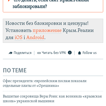
Что делать, если сайт Крым.Реалии
заблокировали?
Роскомнадзор пытается заблокировать
Крым.Реалии.
Новости без блокировки и цензуры!
зеркального
Установить
приложение
Крым.Реалии
сайта: https://d3dfhuxm2n0q8b.cloudfront.net/
для
iOS
і
Android
.
Telegram
Instagram
Viber
Крым.Реалии
установить VPN
.
Поделиться
Читать без VPN
Follow us
ПО ТЕМЕ
Офис президента: европейским послам показали
отдельные платы от «Орешника»
Вышитые сокровища Веры Роик: как возникла «крымская
школа» украинской вышивки