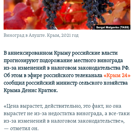
ПРИСОЕДИНЯЙТЕСЬ!
ПОБЕДИТЕЛЕЙ НЕ СУДЯТ?
КРЫМ.НЕПОКОРЕННЫЙ
ELIFBE
Виноград в Алуште. Крым, 2021 год
УКРАИНСКАЯ ПРОБЛЕМА КРЫМА
Все сайты RFE/RL
В аннексированном Крыму российские власти
прогнозируют подорожание местного винограда
из-за изменений в налоговом законодательства РФ.
Об этом в эфире российского телеканала
«Крым 24»
сообщил российский министр сельского хозяйства
Крыма Денис Кратюк.
«Цена вырастет, действительно, это факт, но она
вырастет не из-за недостатка винограда, а все-таки
из-за изменений в налоговом законодательстве»,
— отметил он.