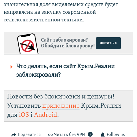
значительная доля выделяемых средств будет
направлена на закупку современной
сельскохозяйственной техники.
Сайт заблокирован?
читать >
Обойдите блокировку!
Что делать, если сайт Крым.Реалии
заблокировали?
Роскомнадзор пытается заблокировать
Крым.Реалии
Новости без блокировки и цензуры!
зеркального
Установить
приложение
Крым.Реалии
сайта :https://d3dv3hq5j6e008.cloudfront.net/
для
iOS
і
Android
.
Telegram
Instagram
Viber
установить VPN
.
Поделиться
Читать без VPN
Follow us