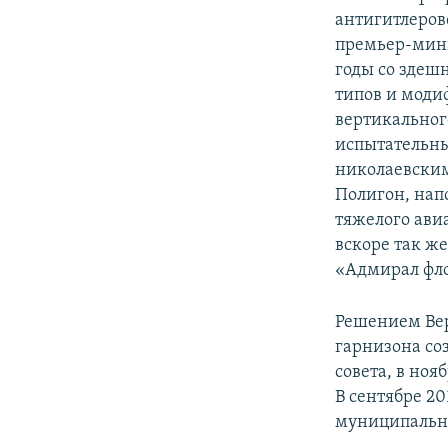
антигитлеров
премьер-мин
годы со здеш
типов и моди
вертикального
испытательны
николаевским
Полигон, нап
тяжелого ави
вскоре так же
«Адмирал фло
Решением Вер
гарнизона со
совета, в ноя
В сентябре 2
муниципальны