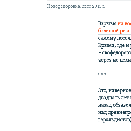
Новофедоровка, лето 2015 г.
Взрывы
на во
большой резо
самому посел
Крыма, где и
Новофедоровк
через не пол
* * *
Это, наверно
двадцать лет
назад обзаве
над древнегр
геральдистов)