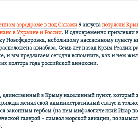
енном аэродроме в под Саками
9 августа
потрясли Кры
нанс в Украине и России
. И одновременно привлекли 
ку Новофедоровка, небольшому населенному пункту н
 расположена авиабаза. Семь лет назад Крым.Реалии р
е, и мы предлагаем сегодня вспомнить, как и чем жил
ных полтора года российской аннексии.
е, единственный в Крыму населенный пункт, который 
 трижды менял свой административный статус и только
лся законным гербом (на нем мифологический Икар п
еческой галерой – символ морской авиации, по замыс
.