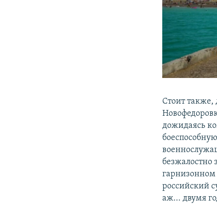
Стоит также,
Новофедоровк
дожидаясь ко
боеспособную
военнослужащ
безжалостно 
гарнизонном 
российский с
аж... двумя 