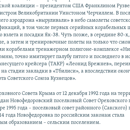
ской коалиции – президентом США Франклином Рузве
истром Великобритании Уинстоном Черчиллем. В пос
него аэродрома «выруливали» в небо самолеты советск
фикаций, в том числе первых серийных корабельных
 взлета и посадки Як-38. Чуть позже, в середине 80-х
е, а затем и тренировочные полеты на только что см
и корабелами тренажерном полигоне-комплексе «Ни
омню, точно имитирует палубу пятого и последнего в 
анесущего крейсера (ТАКР) «Леонид Брежнев», пере
 на стадии закладки в «Тбилиси», а впоследствии окон
та Советского Союза Кузнецов».
ховного Совета Крыма от 12 декабря 1992 года на тер
здан Новофедоровский поселковый Совет Ореховского 
бре 1995 года – поселковый совет районного (Сакского)
014 года Новофедоровка по российским законам стала
м образованием – сельским поселением.