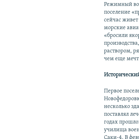
Режимный вое
поселение «п
сейчас живет
морские авиа
«бросили яко
производства
раствором, ря
чем еще мечт
Исторический
Первое посел
Новофедоровки
несколько зда
поставлял ле
годах прошло
училища воен
Саки-4. В фев