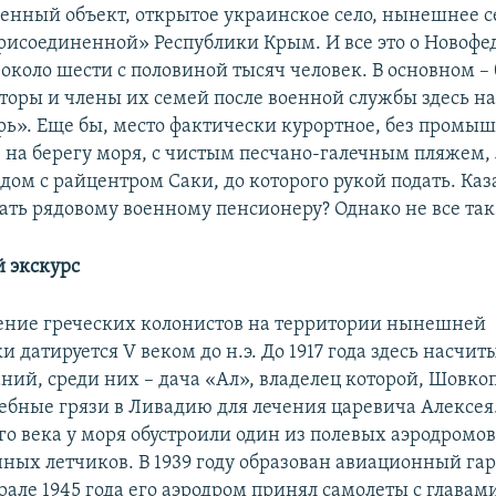
нный объект, открытое украинское село, нынешнее с
рисоединенной» Республики Крым. И все это о Новофед
 около шести с половиной тысяч человек. В основном 
торы и члены их семей после военной службы здесь на
рь». Еще бы, место фактически курортное, без промы
, на берегу моря, с чистым песчано-галечным пляжем
дом с райцентром Саки, до которого рукой подать. Каза
ать рядовому военному пенсионеру? Однако не все так
 экскурс
ение греческих колонистов на территории нынешней
 датируется V веком до н.э. До 1917 года здесь насчит
ний, среди них – дача «Ал», владелец которой, Шовкоп
чебные грязи в Ливадию для лечения царевича Алексея
го века у моря обустроили один из полевых аэродромо
ных летчиков. В 1939 году образован авиационный га
рале 1945 года его аэродром принял самолеты с главам