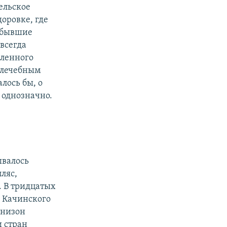
ельское
оровке, где
– бывшие
всегда
шленного
, лечебным
лось бы, о
 однозначно.
ывалось
ляс,
. В тридцатых
в Качинского
рнизон
и стран