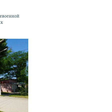
левоенной
ых