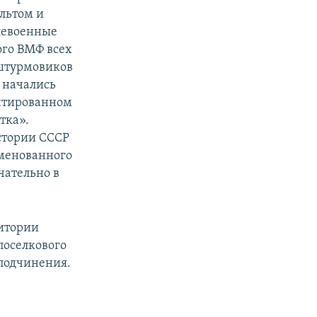
льтом и
левоенные
ого ВМФ всех
 штурмовиков
, начались
онтированном
тка».
истории СССР
именованного
чательно в
ритории
поселкового
 подчинения.