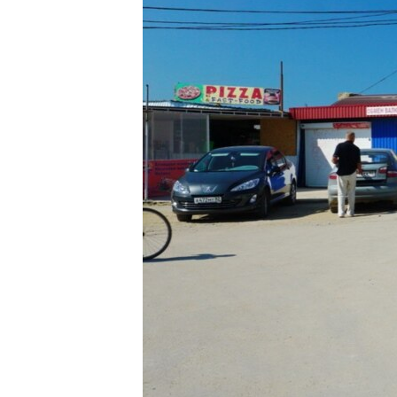
ПОБЕДИТЕЛЕЙ НЕ СУДЯТ?
КРЫМ.НЕПОКОРЕННЫЙ
ELIFBE
УКРАИНСКАЯ ПРОБЛЕМА КРЫМА