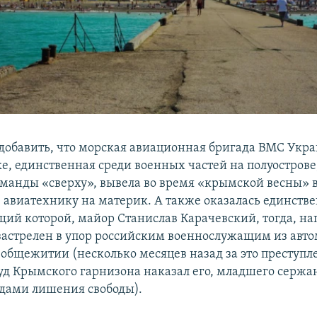
 добавить, что морская авиационная бригада ВМС Укр
е, единственная среди военных частей на полуострове
манды «сверху», вывела во время «крымской весны» 
 авиатехнику на материк. А также оказалась единстве
ий которой, майор Станислав Карачевский, тогда, н
застрелен в упор российским военнослужащим из авто
общежитии (несколько месяцев назад за это преступл
уд Крымского гарнизона наказал его, младшего сержа
годами лишения свободы).