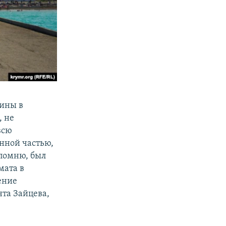
аины в
, не
всю
нной частью,
апомню, был
мата в
ение
нта Зайцева,