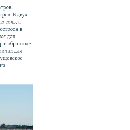
тров.
ров. В двух
ю соль, а
остроен в
лся для
 разобранные
ричал для
хрущевское
 на