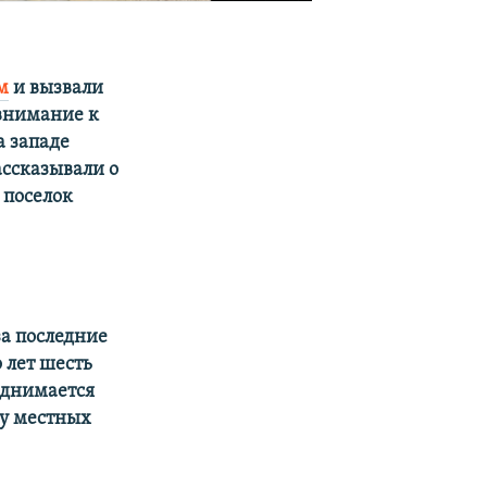
м
и вызвали
внимание к
а западе
ассказывали о
 поселок
за последние
 лет шесть
однимается
лу местных