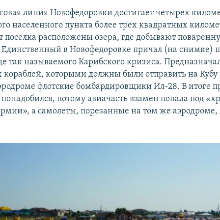
говая линия Новофедоровки достигает четырех киломе
го населенного пункта более трех квадратных километ
т поселка расположены озера, где добывают поваренну
. Единственный в Новофедоровке причал (на снимке) п
оде так называемого Карибского кризиса. Предназнача
 кораблей, которыми должны были отправить на Кубу
эродроме флотские бомбардировщики Ил-28. В итоге п
е понадобился, потому авиачасть взамен попала под «
рмии», а самолеты, порезанные на том же аэродроме,