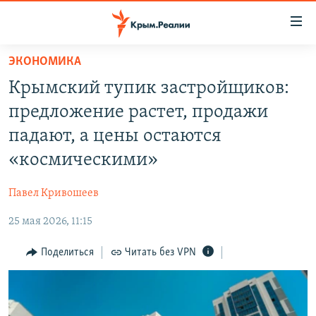
Доступность
ссылки
Вернуться
ЭКОНОМИКА
к
НОВОСТИ
Крымский тупик застройщиков:
основному
СПЕЦПРОЕКТЫ
содержанию
предложение растет, продажи
ВОДА
Вернутся
ГРУЗ 200
падают, а цены остаются
к
ИСТОРИЯ
КАРТА ВОЕННЫХ ОБЪЕКТОВ КРЫМА
«космическими»
главной
ЕЩЕ
11 ЛЕТ ОККУПАЦИИ КРЫМА. 11 ИСТОРИЙ СОПРОТИВЛЕНИЯ
навигации
Павел Кривошеев
Вернутся
РАДІО СВОБОДА
ИНТЕРАКТИВ
к
25 мая 2026, 11:15
КАК ОБОЙТИ БЛОКИРОВКУ
ИНФОГРАФИКА
поиску
Поделиться
Читать без VPN
ТЕЛЕПРОЕКТ КРЫМ.РЕАЛИИ
Українською
СОВЕТЫ ПРАВОЗАЩИТНИКОВ
Qırımtatar
ПРОПАВШИЕ БЕЗ ВЕСТИ