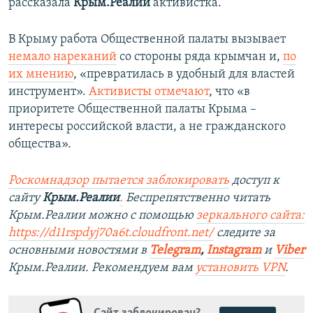
рассказала
Крым.Реалии
активистка.
В Крыму работа Общественной палаты вызывает
немало нареканий
со стороны ряда крымчан и,
по
их мнению
, «превратилась в удобный для властей
инструмент».
Активисты отмечают
, что «в
приоритете Общественной палаты Крыма –
интересы российской власти, а не гражданского
общества».
Роскомнадзор пытается заблокировать
доступ к
сайту
Крым.Реалии
.
Беспрепятственно читать
Крым.Реалии можно с помощью
зеркального сайта:
https://d11rspdyj70a6t.cloudfront.net/
следите за
основными новостями в
Telegram
,
Instagram
и
Viber
Крым.Реалии. Рекомендуем вам
установить VPN
.