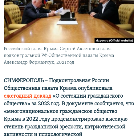
ПРИСОЕДИНЯЙТЕСЬ!
ПОБЕДИТЕЛЕЙ НЕ СУДЯТ?
КРЫМ.НЕПОКОРЕННЫЙ
ELIFBE
УКРАИНСКАЯ ПРОБЛЕМА КРЫМА
Все сайты RFE/RL
Российский глава Крыма Сергей Аксенов и глава
подконтрольной РФ Общественной палаты Крыма
Александр Форманчук, 2021 год
СИМФЕРОПОЛЬ – Подконтрольная России
Общественная палата Крыма опубликовала
ежегодный доклад
«О состоянии гражданского
общества» за 2022 год. В документе сообщается, что
«многонациональное гражданское общество
Крыма в 2022 году продемонстрировало высокую
степень гражданской зрелости, патриотической
активности и психологической