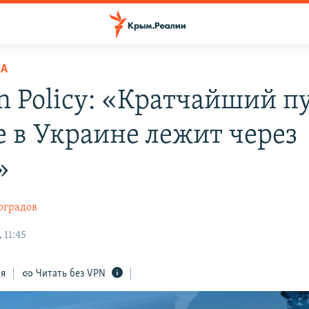
НА
n Policy: «Кратчайший п
е в Украине лежит через
»
оградов
 11:45
ся
Читать без VPN