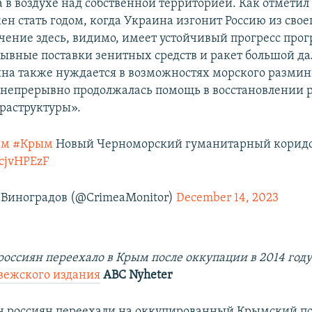
а в воздухе над собственной территорией. Как отметил
ен стать годом, когда Украина изгонит Россию из свое
чение здесь, видимо, имеет устойчивый прогресс прог
ывные поставки зенитных средств и ракет большой да
на также нуждается в возможностях морского размин
 непрерывно продолжалась помощь в восстановлении
раструктуры».
им
#Крым
Новый Черноморский гуманитарный коридо
scjvHPEzF
Виноградов (@CrimeaMonitor)
December 14, 2023
россиян переехало в Крым после оккупации в 2014 год
вежского издания
ABC Nyheter
ч россиян переехали на оккупированный Крымский по