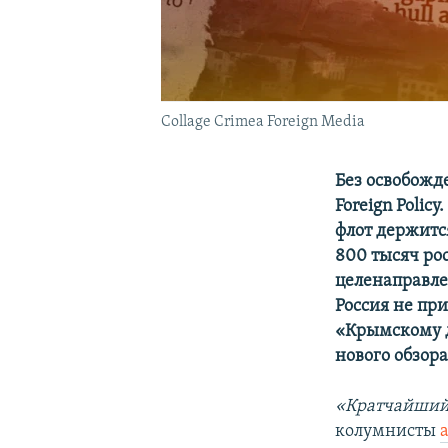
Collage Crimea Foreign Media
Без освобожд
Foreign Poli
флот держитс
800 тысяч ро
целенаправле
Россия не пр
«Крымскому де
нового обзор
«Кратчайший 
колумнисты