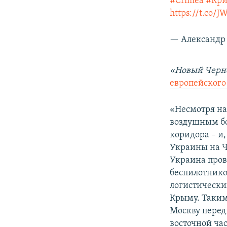
#Crimea
#Кр
https://t.co/
— Александр 
«Новый Черн
европейского
«Несмотря на
воздушным бо
коридора – и,
Украины на 
Украина пров
беспилотнико
логистически
Крыму. Таким 
Москву перед
восточной ча