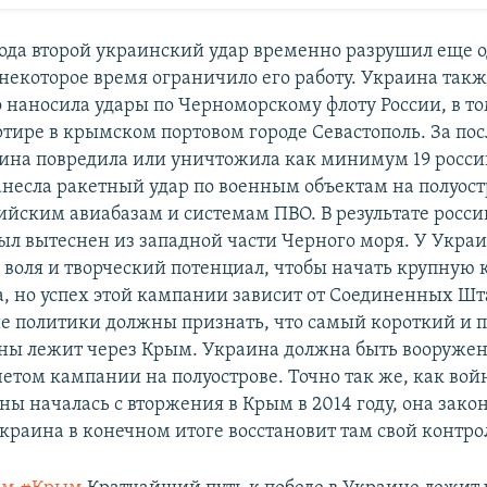
года второй украинский удар временно разрушил еще о
 некоторое время ограничило его работу. Украина так
 наносила удары по Черноморскому флоту России, в то
ртире в крымском портовом городе Севастополь. За по
ина повредила или уничтожила как минимум 19 росс
анесла ракетный удар по военным объектам на полуостр
сийским авиабазам и системам ПВО. В результате росс
ыл вытеснен из западной части Черного моря. У Украи
 воля и творческий потенциал, чтобы начать крупную
, но успех этой кампании зависит от Соединенных Шт
 политики должны признать, что самый короткий и п
ны лежит через Крым. Украина должна быть вооружена
четом кампании на полуострове. Точно так же, как вой
ы началась с вторжения в Крым в 2014 году, она зако
Украина в конечном итоге восстановит там свой контро