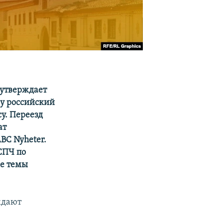
 утверждает
му российский
y. Переезд
ат
BC Nyheter.
СПЧ по
ые темы
ждают