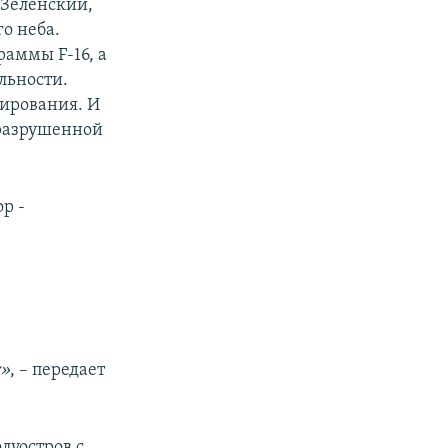
 Зеленский,
го неба.
раммы F-16, а
льности.
ирования. И
 разрушенной
р -
у»
, – передает
луостров с