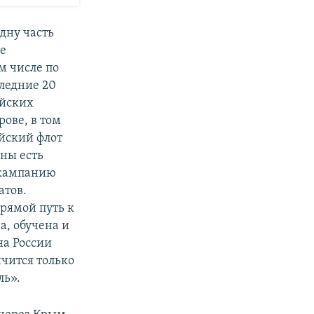
дну часть
же
м числе по
следние 20
ийских
ове, в том
ийский флот
ны есть
 кампанию
атов.
рямой путь к
, обучена и
на России
нчится только
ль».