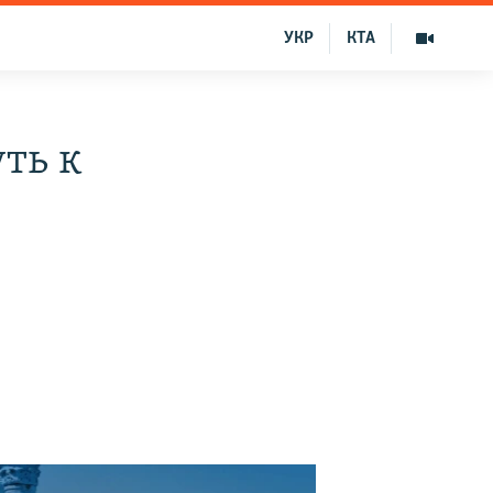
УКР
КТА
уть к