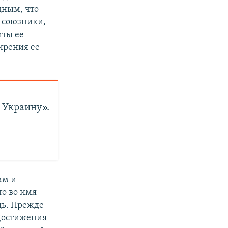
дным, что
ь союзники,
иты ее
ирения ее
 Украину».
ам и
то во имя
щь. Прежде
 достижения