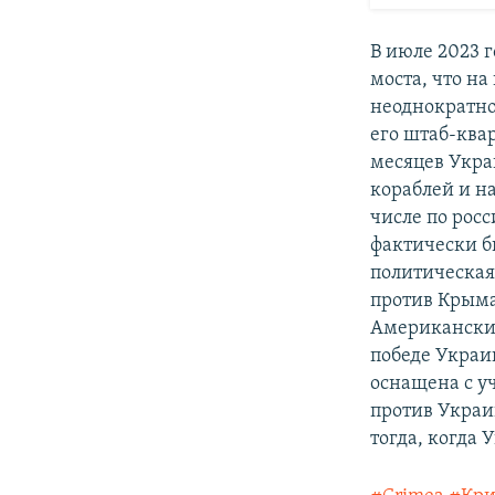
В июле 2023 
моста, что на
неоднократно
его штаб-ква
месяцев Укра
кораблей и н
числе по рос
фактически б
политическая
против Крыма
Американские
победе Украи
оснащена с у
против Украин
тогда, когда 