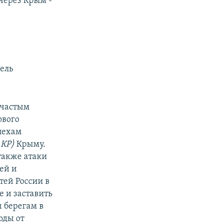
через Крым -
тель
 частым
ового
спехам
 КР)
Крыму.
также атаки
ей и
ей России в
е и заставить
 берегам в
оды от