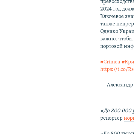
превосходств
2024 год долж
Ключевое зна
также непрер
Однако Украи
важно, чтобы
портовой инф
#Crimea
#Кр
https://t.co/R
— Александр 
«До 800 000 
репортер
нор
«До 800 тыся