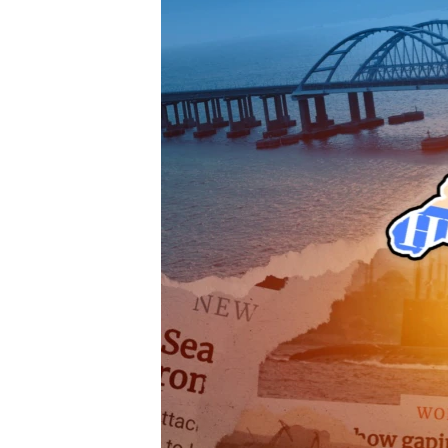
ПОБЕДИТЕЛЕЙ НЕ СУДЯТ?
КРЫМ.НЕПОКОРЕННЫЙ
ELIFBE
УКРАИНСКАЯ ПРОБЛЕМА КРЫМА