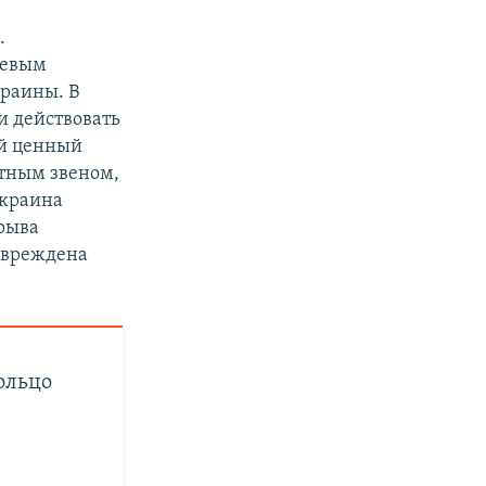
.
чевым
краины. В
и действовать
ый ценный
ртным звеном,
Украина
зрыва
повреждена
кольцо