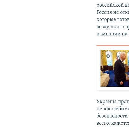
российской в
Россия не отк
которые гото
воздушного п
кампании на 
Украина прот
непоколебимой
безопасности
всего, кажет