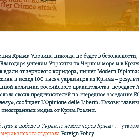
ения Крыма Украина никогда не будет в безопасности,
cy. Благодаря успехам Украины на Черном море и в Кры
я вдали от зернового коридора, пишет Modern Diplomac
ссиян и исход 100 тысяч украинцев из Крыма – результ
нной политики российского правительства, передает A
ислала своих представителей на очередное заседание Е
лу», сообщает L'Opinione delle Libertà. Таковы главн
а иностранных медиа от Крым.Реалии.
путь к победе в Украине лежит через Крым»
, – утвер
американского журнала
Foreign Policy
.