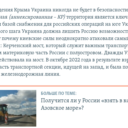
дения Крыма Украина никогда не будет в безопасности
ная
(аннексированная – КР)
территория является клю
 базой снабжения для российских операций на юге У
вого шага Украина должна лишить Россию возможност
т почему киевские силы неоднократно атаковали сам
и: Керченский мост, который служит важным транспо
материковую часть России с полуостровом. Дважды 
йствовала на мост. В октябре 2022 года в результате в
асть транспортной секции, идущей на запад, и была 
 железнодорожная линия.
БОЛЬШЕ ПО ТЕМЕ:
Получится ли у России «взять в 
Азовское море»?