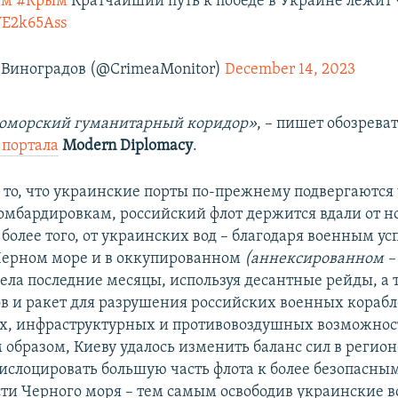
им
#Крым
Кратчайший путь к победе в Украине лежит 
JWE2k65Ass
Виноградов (@CrimeaMonitor)
December 14, 2023
оморский гуманитарный коридор»
, – пишет обозрева
 портала
Modern Diplomacy
.
 то, что украинские порты по-прежнему подвергаются
мбардировкам, российский флот держится вдали от н
 более того, от украинских вод – благодаря военным у
Черном море и в оккупированном
(аннексированном –
ела последние месяцы, используя десантные рейды, а 
в и ракет для разрушения российских военных корабл
х, инфраструктурных и противовоздушных возможност
образом, Киеву удалось изменить баланс сил в регион
ислоцировать большую часть флота к более безопасным
сти Черного моря – тем самым освободив украинские в