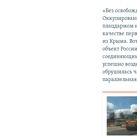
«Без освобож
Оккупирован
плацдармом и
качестве пер
из Крыма. Во
объект Росси
соединяющим 
успешно возде
обрушилась ч
параллельная