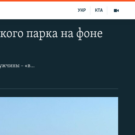
УКР
КТА
кого парка на фоне
Скульптура сидящего на камне у разбитого штормами пирса обнаженного мужчины – «визитка» пляжа здешнего санатория «Форос» в одноименном поселке на Южном берегу Крыма. Скульптура в стиле социалистического реализма была отлита на Севастопольском морском заводе в 60-х годах прошлого века. Оказывается, ее вначале установили на поселковой автостанции. Позже «мужчину» перенесли в парк, а далее к санаторскому пирсу и окрестили «Лешей».