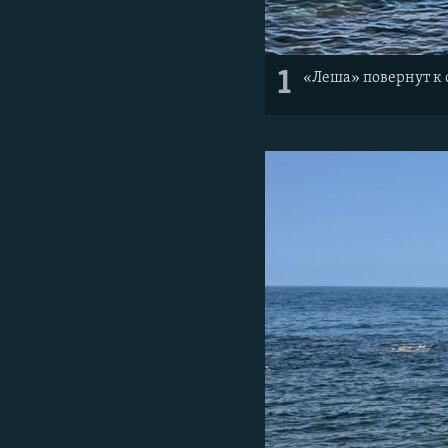
1
«Леша» повернут к