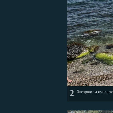
2
Загорают и купаютс