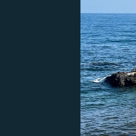
ПОБЕДИТЕЛЕЙ НЕ СУДЯТ?
КРЫМ.НЕПОКОРЕННЫЙ
ELIFBE
УКРАИНСКАЯ ПРОБЛЕМА КРЫМА