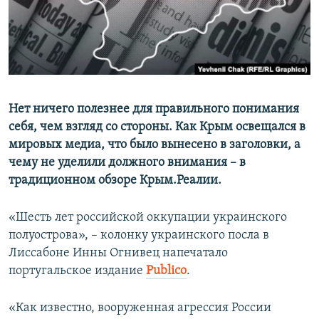
ПРИСОЕДИНЯЙТЕСЬ!
ПОБЕДИТЕЛЕЙ НЕ СУДЯТ?
КРЫМ.НЕПОКОРЕННЫЙ
ELIFBE
УКРАИНСКАЯ ПРОБЛЕМА КРЫМА
Все сайты RFE/RL
Нет ничего полезнее для правильного понимания
себя, чем взгляд со стороны. Как Крым освещался в
мировых медиа, что было вынесено в заголовки, а
чему не уделили должного внимания – в
традиционном обзоре Крым.Реалии.
«Шесть лет российской оккупации украинского
полуострова», – колонку украинского посла в
Лиссабоне Инны Огнивец напечатало
португальское издание
Publico
.
«Как известно, вооруженная агрессия России