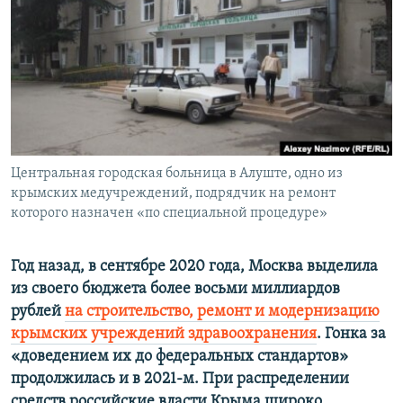
ПРИСОЕДИНЯЙТЕСЬ!
ПОБЕДИТЕЛЕЙ НЕ СУДЯТ?
КРЫМ.НЕПОКОРЕННЫЙ
ELIFBE
УКРАИНСКАЯ ПРОБЛЕМА КРЫМА
Все сайты RFE/RL
Центральная городская больница в Алуште, одно из
крымских медучреждений, подрядчик на ремонт
которого назначен «по специальной процедуре»
Год назад, в сентябре 2020 года, Москва выделила
из своего бюджета более восьми миллиардов
рублей
на строительство, ремонт и модернизацию
крымских учреждений здравоохранения
. Гонка за
«доведением их до федеральных стандартов»
продолжилась и в 2021-м. При распределении
средств российские власти Крыма широко