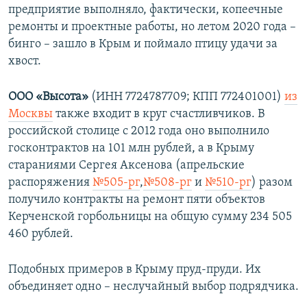
предприятие выполняло, фактически, копеечные
ремонты и проектные работы, но летом 2020 года –
бинго – зашло в Крым и поймало птицу удачи за
хвост.
ООО «Высота»
(ИНН 7724787709; КПП 772401001)
из
Москвы
также входит в круг счастливчиков. В
российской столице с 2012 года оно выполнило
госконтрактов на 101 млн рублей, а в Крыму
стараниями Сергея Аксенова (апрельские
распоряжения
№505-рг
,
№508-рг
и
№510-рг
) разом
получило контракты на ремонт пяти объектов
Керченской горбольницы на общую сумму 234 505
460 рублей.
Подобных примеров в Крыму пруд-пруди. Их
объединяет одно – неслучайный выбор подрядчика.