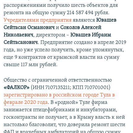
распоряжениями получило шесть объектов для
ремонта на общую сумму 214 587 494 рубля.
Учредителями предприятия
являются
Ювашев
Сейтасан Османович
и
Соколов Алексей
Николаевич
, директором –
Ювашев Ибраим
Сейтасанович
. Предприятие создано в апреле 2019
года, но уже успело получить, кроме упомянутых,
еще 9 контрактов от крымской власти на сумму
свыше 117 млн рублей.
Общество с ограниченной ответственностью
«ФАЛКОР»
(ИНН 7107135211; КПП 710701001)
зарегистрировано в российском городе Тула в
феврале 2020 года
. В «родной» Туле фирма
занимается птицефабриками и инкубаторами,
госконтракты не получает, а в Крыму власть к ней
настолько благоволит, что доверила ремонт шести
ФАП и врачебных амбулаторий на общую сумму