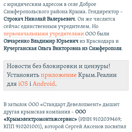
с юридическим адресом в селе Доброе
Симферопольского района Крыма. Гендиректор –
Строкач Николай Валерьевич
. Он же числится
сейчас единственным учредителем. Но
первоначальными учредителями
ООО были
Овчаренко Владимир Юрьевич
из Краснодара и
Кучерганская Ольга Викторовна из Симферополя
.
Новости без блокировки и цензуры!
Установить
приложение
Крым.Реалии
для
iOS
і
Android
.
В затылок ООО «Стандарт Девелопмент» дышит
другая крымская компания –
ООО
«Крымэлектромонтажсервис»
(ИНН 9102039469;
КПП 910201001), которой Сергей Аксенов посвятил