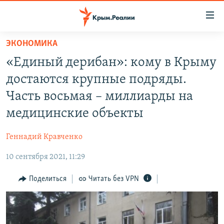
Доступность
ссылки
Вернуться
ЭКОНОМИКА
к
НОВОСТИ
«Единый дерибан»: кому в Крыму
основному
СПЕЦПРОЕКТЫ
содержанию
достаются крупные подряды.
ВОДА
Вернутся
ГРУЗ 200
Часть восьмая – миллиарды на
к
ИСТОРИЯ
КАРТА ВОЕННЫХ ОБЪЕКТОВ КРЫМА
медицинские объекты
главной
ЕЩЕ
11 ЛЕТ ОККУПАЦИИ КРЫМА. 11 ИСТОРИЙ СОПРОТИВЛЕНИЯ
навигации
Геннадий Кравченко
Вернутся
РАДІО СВОБОДА
ИНТЕРАКТИВ
к
10 сентября 2021, 11:29
КАК ОБОЙТИ БЛОКИРОВКУ
ИНФОГРАФИКА
поиску
Поделиться
Читать без VPN
ТЕЛЕПРОЕКТ КРЫМ.РЕАЛИИ
Українською
СОВЕТЫ ПРАВОЗАЩИТНИКОВ
Qırımtatar
ПРОПАВШИЕ БЕЗ ВЕСТИ