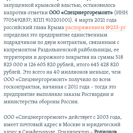
запущенной крымской властью, остановилось
напротив отметки
ООО «Спецэнергоремонт»
(ИНН
7705492837; КПП 910201001). 4 марта 2021 года
российский глава Крыма
распоряжением №233-рг
определил это предприятие единственным
подрядчиком по двум контрактам, связанным с
капремонтом Раздольненской райбольницы, ее
территории и дорожного покрытия на суммы 518
823 000 и 126 605 820 рублей, итого 645 428 820
рублей. Это всего на 40 миллионов меньше, чем
ООО «Спецэнергоремонт» получило по всем
госконтрактам, начиная с 2011 года – тогда это
предприятие выполняло заказы Росгвардии и
министерства обороны России.
ООО «Спецэнергоремонт» действует с 2003 года,
имеет почтовый адрес в Москве и юридический
адрес в Симферополе. Гендиректор –
Родионов