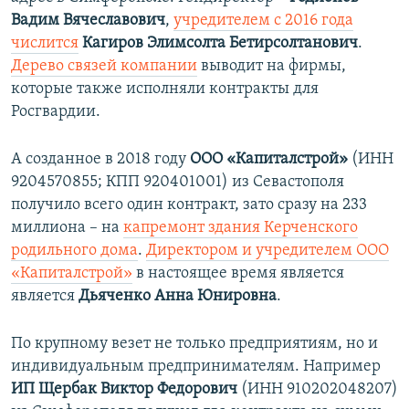
Вадим Вячеславович
,
учредителем с 2016 года
числится
Кагиров Элимсолта Бетирсолтанович
.
Дерево связей компании
выводит на фирмы,
которые также исполняли контракты для
Росгвардии.
А созданное в 2018 году
ООО «Капиталстрой»
(ИНН
9204570855; КПП 920401001) из Севастополя
получило всего один контракт, зато сразу на 233
миллиона – на
капремонт здания Керченского
родильного дома
.
Директором и учредителем ООО
«Капиталстрой»
в настоящее время является
является
Дьяченко Анна Юнировна
.
По крупному везет не только предприятиям, но и
индивидуальным предпринимателям. Например
ИП Щербак Виктор Федорович
(ИНН 910202048207)