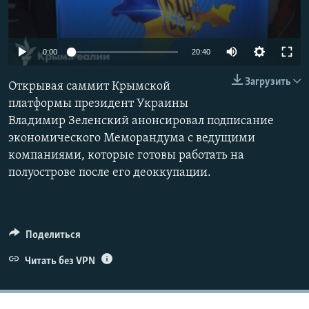
ПРИСОЕДИНЯЙТЕСЬ!
ПОБЕДИТЕЛЕЙ НЕ СУДЯТ?
КРЫМ.НЕПОКОРЕННЫЙ
Auto
0:00
20:40
ELIFBE
240p
Загрузить
Открывая саммит Крымской
УКРАИНСКАЯ ПРОБЛЕМА КРЫМА
360p
платформы президент Украины
Все сайты RFE/RL
Владимир Зеленский анонсировал подписание
480p
Auto
240p
360p
480p
экономического Меморандума с ведущими
720p
компаниями, которые готовы работать на
720p
1080p
1080p
полуострове после его деоккупации.
Поделиться
Читать без VPN