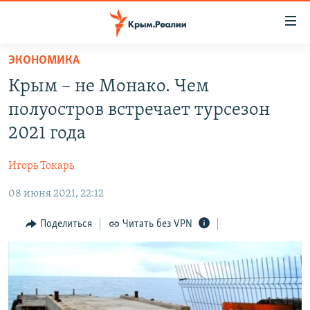
Доступность
ссылки
Вернуться
ЭКОНОМИКА
к
НОВОСТИ
Крым‌ ‌–‌ ‌не‌ ‌Монако‌. Чем
основному
СПЕЦПРОЕКТЫ
содержанию
полуостров встречает турсезон
ВОДА
Вернутся
ГРУЗ 200
2021 года
к
ИСТОРИЯ
КАРТА ВОЕННЫХ ОБЪЕКТОВ КРЫМА
главной
Игорь Токарь
ЕЩЕ
11 ЛЕТ ОККУПАЦИИ КРЫМА. 11 ИСТОРИЙ СОПРОТИВЛЕНИЯ
навигации
Вернутся
08 июня 2021, 22:12
РАДІО СВОБОДА
ИНТЕРАКТИВ
к
КАК ОБОЙТИ БЛОКИРОВКУ
ИНФОГРАФИКА
Поделиться
Читать без VPN
поиску
ТЕЛЕПРОЕКТ КРЫМ.РЕАЛИИ
Українською
СОВЕТЫ ПРАВОЗАЩИТНИКОВ
Qırımtatar
ПРОПАВШИЕ БЕЗ ВЕСТИ