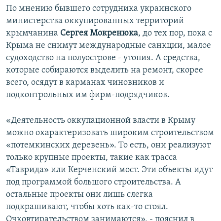
По мнению бывшего сотрудника украинского
министерства оккупированных территорий
крымчанина
Сергея Мокренюка
, до тех пор, пока с
Крыма не снимут международные санкции, малое
судоходство на полуострове - утопия. А средства,
которые собираются выделить на ремонт, скорее
всего, осядут в карманах чиновников и
подконтрольных им фирм-подрядчиков.
«Деятельность оккупационной власти в Крыму
можно охарактеризовать широким строительством
«потемкинских деревень». То есть, они реализуют
только крупные проекты, такие как трасса
«Таврида» или Керченский мост. Эти объекты идут
под программой большого строительства. А
остальные проекты они лишь слегка
подкрашивают, чтобы хоть как-то стоял.
Очковтирательством занимаются», - пояснил в