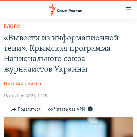
Доступность
ссылки
Вернуться
БЛОГИ
к
НОВОСТИ
«Вывести из информационной
основному
СПЕЦПРОЕКТЫ
содержанию
тени». Крымская программа
ВОДА
Вернутся
ГРУЗ 200
Национального союза
к
ИСТОРИЯ
КАРТА ВОЕННЫХ ОБЪЕКТОВ КРЫМА
журналистов Украины
главной
ЕЩЕ
11 ЛЕТ ОККУПАЦИИ КРЫМА. 11 ИСТОРИЙ СОПРОТИВЛЕНИЯ
навигации
Николай Семена
Вернутся
РАДІО СВОБОДА
ИНТЕРАКТИВ
к
15 ноября 2021, 11:25
КАК ОБОЙТИ БЛОКИРОВКУ
ИНФОГРАФИКА
поиску
Поделиться
Читать без VPN
ТЕЛЕПРОЕКТ КРЫМ.РЕАЛИИ
Українською
СОВЕТЫ ПРАВОЗАЩИТНИКОВ
Qırımtatar
ПРОПАВШИЕ БЕЗ ВЕСТИ