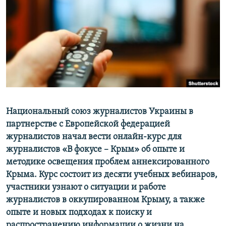
ПРИСОЕДИНЯЙТЕСЬ!
ПОБЕДИТЕЛЕЙ НЕ СУДЯТ?
КРЫМ.НЕПОКОРЕННЫЙ
ELIFBE
УКРАИНСКАЯ ПРОБЛЕМА КРЫМА
Все сайты RFE/RL
Национальный союз журналистов Украины в
партнерстве с Европейской федерацией
журналистов начал вести онлайн-курс для
журналистов «В фокусе – Крым» об опыте и
методике освещения проблем аннексированного
Крыма. Курс состоит из десяти учебных вебинаров,
участники узнают о ситуации и работе
журналистов в оккупированном Крыму, а также
опыте и новых подходах к поиску и
распространению информации о жизни на