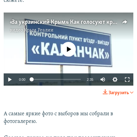
сюжете.
«За украинский Крым». Как голосуют крымчане в Каланчаке (видео)
видео
Крым.Реалии
No media source currently available
0:00
2:35
Загрузить
А самые яркие фото с выборов мы собрали в
фотогалерею.