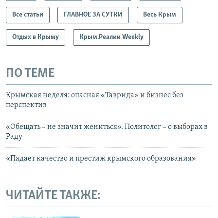
с
л
Все статьи
ГЛАВНОЕ ЗА СУТКИ
Весь Крым
л
а
а
й
Отдых в Крыму
Крым.Реалии Weekly
й
д
д
ПО ТЕМЕ
Крымская неделя: опасная «Таврида» и бизнес без
перспектив
«Обещать – не значит жениться». Политолог – о выборах в
Раду
«Падает качество и престиж крымского образования»
ЧИТАЙТЕ ТАКЖЕ: