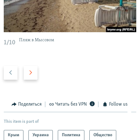
Пляж в Мысовом
1/10
П
С
р
л
е
е
д
д
ы
у
Поделиться
Читать без VPN
Follow us
д
ю
у
щ
This item is part of
щ
и
и
й
Крым
Украина
Политика
Общество
й
с