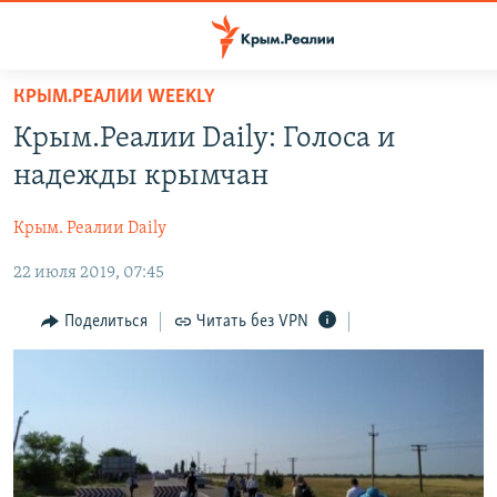
Доступность
ссылки
Вернуться
КРЫМ.РЕАЛИИ WEEKLY
к
НОВОСТИ
Крым.Реалии Daily: Голоса и
основному
СПЕЦПРОЕКТЫ
содержанию
надежды крымчан
ВОДА
Вернутся
ГРУЗ 200
к
Крым. Реалии Daily
ИСТОРИЯ
КАРТА ВОЕННЫХ ОБЪЕКТОВ КРЫМА
главной
22 июля 2019, 07:45
ЕЩЕ
11 ЛЕТ ОККУПАЦИИ КРЫМА. 11 ИСТОРИЙ СОПРОТИВЛЕНИЯ
навигации
Вернутся
РАДІО СВОБОДА
ИНТЕРАКТИВ
Поделиться
Читать без VPN
к
КАК ОБОЙТИ БЛОКИРОВКУ
ИНФОГРАФИКА
поиску
ТЕЛЕПРОЕКТ КРЫМ.РЕАЛИИ
Українською
СОВЕТЫ ПРАВОЗАЩИТНИКОВ
Qırımtatar
ПРОПАВШИЕ БЕЗ ВЕСТИ