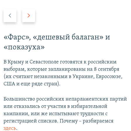
П
С
р
л
е
е
д
д
«Фарс», «дешевый балаган» и
ы
у
«показуха»
д
ю
у
щ
В Крыму и Севастополе готовятся к российским
щ
и
выборам, которые запланированы на 8 сентября
и
й
(их считают незаконными в Украине, Евросоюзе,
й
с
США и еще ряде стран).
с
л
л
а
Большинство российских непарламентских партий
а
й
или отказались от участия в избирательной
й
д
кампании, или же испытывают трудности с
д
регистрацией списков. Почему – разбираемся
здесь
.