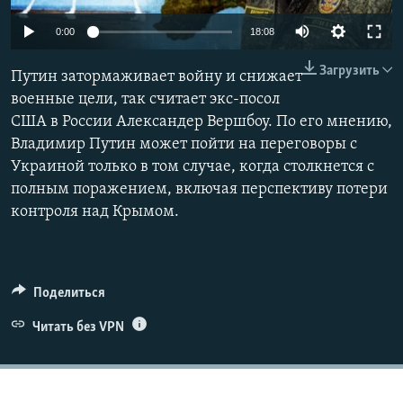
ПРИСОЕДИНЯЙТЕСЬ!
ПОБЕДИТЕЛЕЙ НЕ СУДЯТ?
Auto
0:00
18:08
КРЫМ.НЕПОКОРЕННЫЙ
240p
Загрузить
Путин затормаживает войну и снижает
ELIFBE
360p
военные цели, так считает экс-посол
УКРАИНСКАЯ ПРОБЛЕМА КРЫМА
США в России Александер Вершбоу. По его мнению,
480p
Auto
240p
360p
480p
Все сайты RFE/RL
Владимир Путин может пойти на переговоры с
720p
Украиной только в том случае, когда столкнется с
720p
1080p
1080p
полным поражением, включая перспективу потери
контроля над Крымом.
Поделиться
Читать без VPN