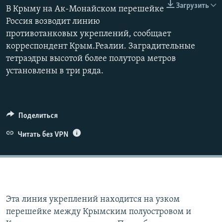
Загрузить
ПРИСОЕДИНЯЙТЕСЬ!
В Крыму на Ак-Монайском перешейке
ПОБЕДИТЕЛЕЙ НЕ СУДЯТ?
360p
Россия возводит линию
КРЫМ.НЕПОКОРЕННЫЙ
противотанковых укреплений, сообщает
480p
Auto
240p
360p
480p
ELIFBE
корреспондент Крым.Реалии. Заградительные
720p
тетраэдры высотой более полутора метров
УКРАИНСКАЯ ПРОБЛЕМА КРЫМА
720p
1080p
1080p
установлены в три ряда.
Все сайты RFE/RL
Поделиться
Читать без VPN
Эта линия укреплений находится на узком
перешейке между Крымским полуостровом и