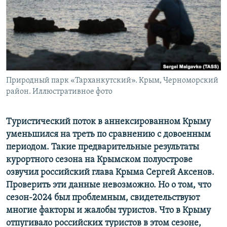
ПРИСОЕДИНЯЙТЕСЬ!
ПОБЕДИТЕЛЕЙ НЕ СУДЯТ?
КРЫМ.НЕПОКОРЕННЫЙ
ELIFBE
УКРАИНСКАЯ ПРОБЛЕМА КРЫМА
Все сайты RFE/RL
Природный парк «Тарханкутский». Крым, Черноморский
район. Иллюстративное фото
Туристический поток в аннексированном Крыму
уменьшился на треть по сравнению с довоенным
периодом. Такие предварительные результаты
курортного сезона на Крымском полуострове
озвучил российский глава Крыма Сергей Аксенов.
Проверить эти данные невозможно. Но о том, что
сезон-2024 был проблемным, свидетельствуют
многие факторы и жалобы туристов. Что в Крыму
отпугивало российских туристов в этом сезоне,