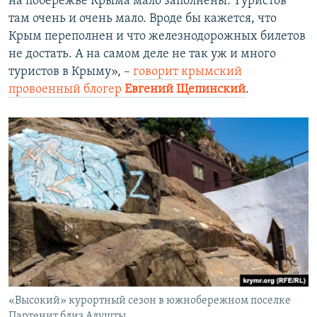
на побережье Крыма мало заполнены. Туристов
там очень и очень мало. Вроде бы кажется, что
Крым переполнен и что железнодорожных билетов
не достать. А на самом деле не так уж и много
туристов в Крыму», –
говорит крымский
провоенный блогер
Евгений Щепинский
.
«Высокий» курортный сезон в южнобережном поселке
Партенит близ Алушты