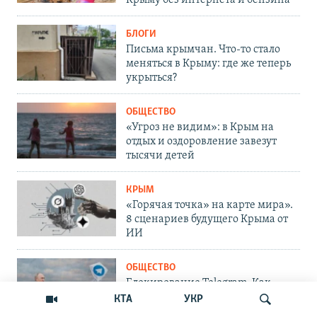
Крыму без интернета и бензина
БЛОГИ
Письма крымчан. Что-то стало
меняться в Крыму: где же теперь
укрыться?
ОБЩЕСТВО
«Угроз не видим»: в Крым на
отдых и оздоровление завезут
тысячи детей
КРЫМ
«Горячая точка» на карте мира».
8 сценариев будущего Крыма от
ИИ
ОБЩЕСТВО
Блокирование Telegram. Как
решить проблему крымчанам
КТА
УКР