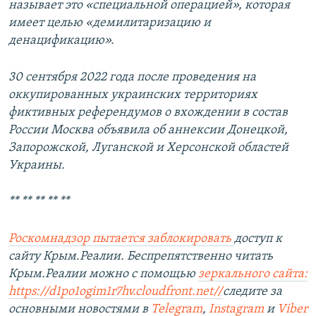
называет это «специальной операцией», которая
имеет целью «демилитаризацию и
денацификацию».
30 сентября 2022 года после проведения на
оккупированных украинских территориях
фиктивных референдумов о вхождении в состав
России Москва объявила об аннексии Донецкой,
Запорожской, Луганской и Херсонской областей
Украины.
** ** ** ** **
Роскомнадзор пытается заблокировать
доступ к
сайту Крым.Реалии. Беспрепятственно читать
Крым.Реалии можно с помощью
зеркального сайта:
https://d1po1ogim1r7hv.cloudfront.net/
/
следите за
основными новостями в
Telegram
,
Instagram
и
Viber