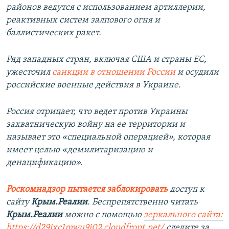
районов ведутся с использованием артиллерии,
реактивных систем залпового огня и
баллистических ракет.
Ряд западных стран, включая США и страны ЕС,
ужесточил
санкции в отношении России
и осудили
российские военные действия в Украине.
Россия отрицает, что ведет против Украины
захватническую войну на ее территории и
называет это «специальной операцией», которая
имеет целью «демилитаризацию и
денацификацию».
Роскомнадзор пытается заблокировать
доступ к
сайту
Крым.Реалии
. Беспрепятственно читать
Крым.Реалии
можно с помощью
зеркального сайта:
https://d29ixc1mwu9i02.cloudfront.net/
следите за