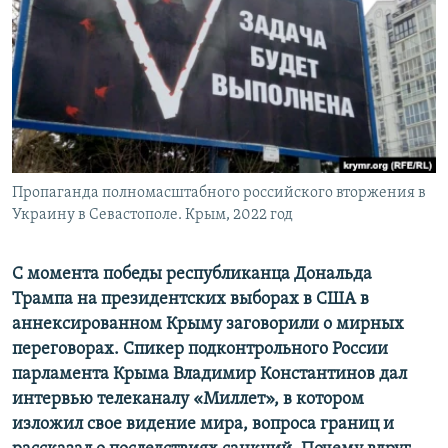
ПРИСОЕДИНЯЙТЕСЬ!
ПОБЕДИТЕЛЕЙ НЕ СУДЯТ?
КРЫМ.НЕПОКОРЕННЫЙ
ELIFBE
УКРАИНСКАЯ ПРОБЛЕМА КРЫМА
Все сайты RFE/RL
Пропаганда полномасштабного российского вторжения в
Украину в Севастополе. Крым, 2022 год
С момента победы республиканца Дональда
Трампа на президентских выборах в США в
аннексированном Крыму заговорили о мирных
переговорах. Спикер подконтрольного России
парламента Крыма Владимир Константинов дал
интервью телеканалу «Миллет», в котором
изложил свое видение мира, вопроса границ и