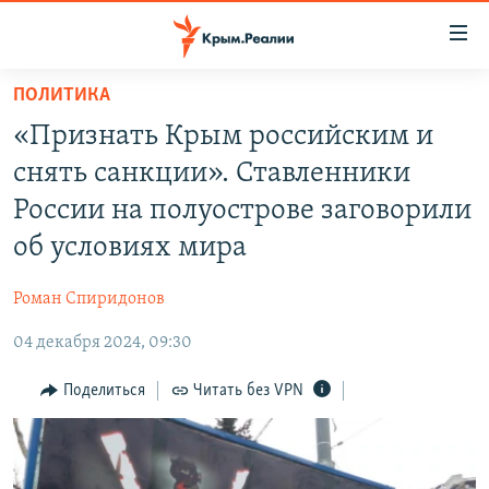
Доступность
ссылки
Вернуться
ПОЛИТИКА
к
НОВОСТИ
«Признать Крым российским и
основному
СПЕЦПРОЕКТЫ
содержанию
снять санкции». Ставленники
ВОДА
Вернутся
ГРУЗ 200
России на полуострове заговорили
к
ИСТОРИЯ
КАРТА ВОЕННЫХ ОБЪЕКТОВ КРЫМА
об условиях мира
главной
ЕЩЕ
11 ЛЕТ ОККУПАЦИИ КРЫМА. 11 ИСТОРИЙ СОПРОТИВЛЕНИЯ
навигации
Роман Спиридонов
Вернутся
РАДІО СВОБОДА
ИНТЕРАКТИВ
к
04 декабря 2024, 09:30
КАК ОБОЙТИ БЛОКИРОВКУ
ИНФОГРАФИКА
поиску
Поделиться
Читать без VPN
ТЕЛЕПРОЕКТ КРЫМ.РЕАЛИИ
Українською
СОВЕТЫ ПРАВОЗАЩИТНИКОВ
Qırımtatar
ПРОПАВШИЕ БЕЗ ВЕСТИ