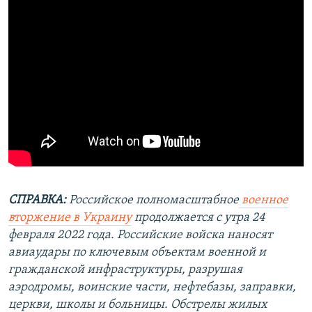
СПРАВКА:
Российское полномасштабное
военное
вторжение в Украину
продолжается с утра 24
февраля 2022 года. Российские войска наносят
авиаудары по ключевым объектам военной и
гражданской инфраструктуры, разрушая
аэродромы, воинские части, нефтебазы, заправки,
церкви, школы и больницы. Обстрелы жилых