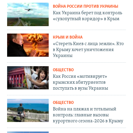
ВОЙНА РОССИИ ПРОТИВ УКРАИНЫ
Как Украина берет под контроль
«сухопутный коридор» в Крым
КРЫМ И ВОЙНА
«Стереть Киев с лица земли». Кто
в Крыму хочет уничтожения
Украины
ОБЩЕСТВО
Как Россия «мотивирует»
крымских абитуриентов
поступать в вузы Украины
ОБЩЕСТВО
Война на пляжах и тотальный
контроль: главные вызовы
курортного сезона-2026 в Крыму