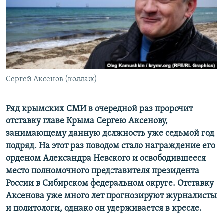
ПРИСОЕДИНЯЙТЕСЬ!
ПОБЕДИТЕЛЕЙ НЕ СУДЯТ?
КРЫМ.НЕПОКОРЕННЫЙ
ELIFBE
УКРАИНСКАЯ ПРОБЛЕМА КРЫМА
Все сайты RFE/RL
Сергей Аксенов (коллаж)
Ряд крымских СМИ в очередной раз пророчит
отставку главе Крыма Сергею Аксенову,
занимающему данную должность уже седьмой год
подряд. На этот раз поводом стало награждение его
орденом Александра Невского и освободившееся
место полномочного представителя президента
России в Сибирском федеральном округе. Отставку
Аксенова уже много лет прогнозируют журналисты
и политологи, однако он удерживается в кресле.