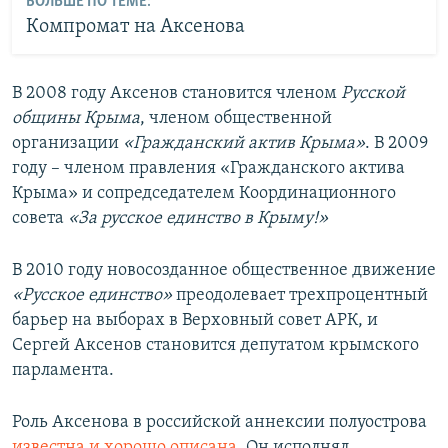
БОЛЬШЕ ПО ТЕМЕ:
Компромат на Аксенова
В 2008 году Аксенов становится членом
Русской
общины Крыма
, членом общественной
организации
«Гражданский актив Крыма»
. В 2009
году – членом правления «Гражданского актива
Крыма» и сопредседателем Координационного
совета
«За русское единство в Крыму!»
В 2010 году новосозданное общественное движение
«Русское единство»
преодолевает трехпроцентный
барьер на выборах в Верховный совет АРК, и
Сергей Аксенов становится депутатом крымского
парламента.
Роль Аксенова в российской аннексии полуострова
известна и хорошо описана
. Он исполнял