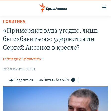
Доступность
ссылки
Вернуться
ПОЛИТИКА
к
НОВОСТИ
«Примеряют куда угодно, лишь
основному
СПЕЦПРОЕКТЫ
содержанию
бы избавиться»: удержится ли
ВОДА
Вернутся
ГРУЗ 200
Сергей Аксенов в кресле?
к
ИСТОРИЯ
КАРТА ВОЕННЫХ ОБЪЕКТОВ КРЫМА
главной
Геннадий Кравченко
ЕЩЕ
11 ЛЕТ ОККУПАЦИИ КРЫМА. 11 ИСТОРИЙ СОПРОТИВЛЕНИЯ
навигации
Вернутся
20 мая 2021, 09:30
РАДІО СВОБОДА
ИНТЕРАКТИВ
к
КАК ОБОЙТИ БЛОКИРОВКУ
ИНФОГРАФИКА
Поделиться
Читать без VPN
поиску
ТЕЛЕПРОЕКТ КРЫМ.РЕАЛИИ
Українською
СОВЕТЫ ПРАВОЗАЩИТНИКОВ
Qırımtatar
ПРОПАВШИЕ БЕЗ ВЕСТИ