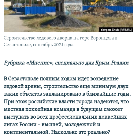
ПРИСОЕДИНЯЙТЕСЬ!
ПОБЕДИТЕЛЕЙ НЕ СУДЯТ?
КРЫМ.НЕПОКОРЕННЫЙ
ELIFBE
Строительство ледового дворца на горе Воронцова в
УКРАИНСКАЯ ПРОБЛЕМА КРЫМА
Севастополе, сентябрь 2021 года
Все сайты RFE/RL
Рубрика «Мнение», специально для Крым.Реалии
В Севастополе полным ходом идет возведение
ледовой арены, строительство еще минимум двух
таких объектов запланировано в ближайшие годы.
При этом российские власти города надеются, что
местная хоккейная команда в будущем сможет
выступать во всех профессиональных хоккейных
лигах России – высшей, молодежной и
континентальной. Насколько это реально?