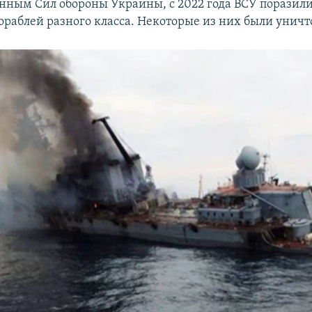
анным Сил обороны Украины, с 2022 года ВСУ поразили
ораблей разного класса. Некоторые из них были унич