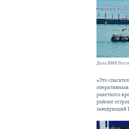
День ВМФ России
«Это спасате
оперативным 
ракетного кр
районе остро
заведующий 