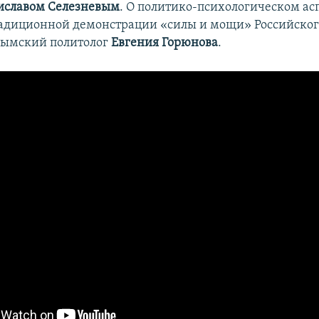
иславом Селезневым
. О политико-психологическом ас
радиционной демонстрации «силы и мощи» Российског
рымский политолог
Евгения Горюнова
.