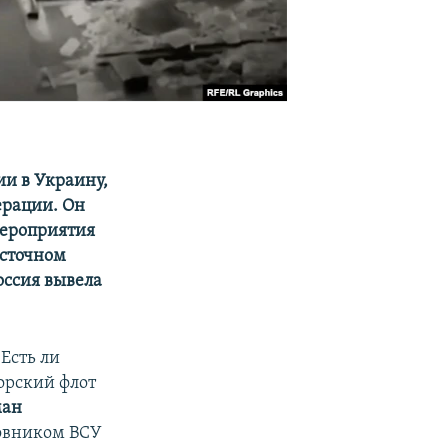
ии в Украину,
ерации. Он
мероприятия
осточном
оссия вывела
Есть ли
орский флот
ман
овником ВСУ