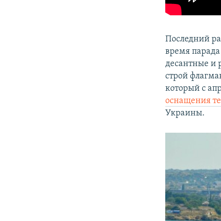
Последний ра
время парада
десантные и 
строй флагма
который с апр
оснащения те
Украины.