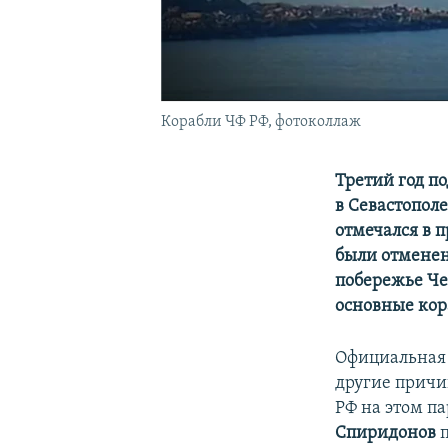
Корабли ЧФ РФ, фотоколлаж
Третий год п
в Севастопол
отмечался в 
были отменен
побережье Че
основные кор
Официальная 
другие причи
РФ на этом па
Спиридонов
п