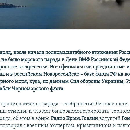
одряд, после начала полномасштабного вторжения Росс
е не было морского парада в День ВМФ Российской Фед
прошлое воскресенье. Все официальные праздничные 
ы и в российском Новороссийске – базе флота РФ на в
рного моря, куда, по данным Сил обороны Украины, Р
абли Черноморского флота.
причина отмены парада – соображения безопасности. 
ны отмены, и что мог бы продемонстрировать Черном
раде, об этом в эфире
Радио Крым.Реалии
ведущий
Ро
оговорил с военным экспертом, крымчанином и полк