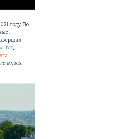
21 году. Во
вые,
Завершал
. Тот,
его
го музея