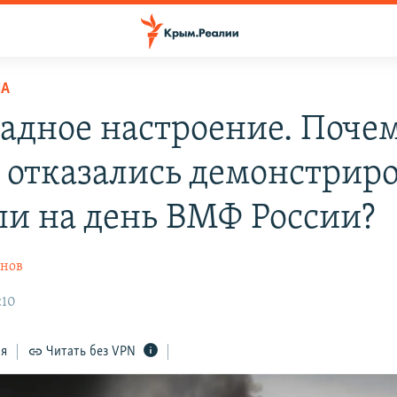
НА
адное настроение. Почем
 отказались демонстриро
ли на день ВМФ России?
онов
:10
ся
Читать без VPN