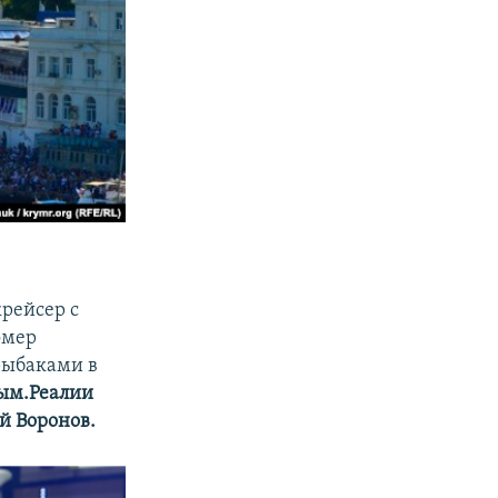
крейсер с
омер
рыбаками в
ым.Реалии
й Воронов.