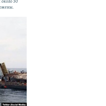
 около 30
тожены.