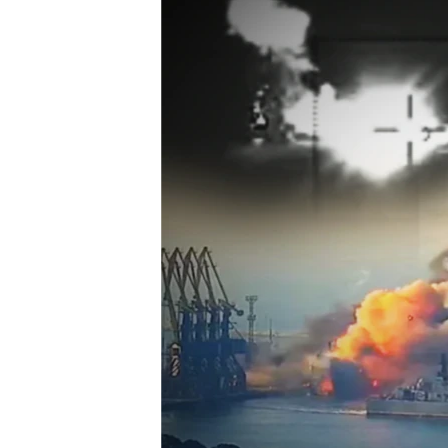
ПОБЕДИТЕЛЕЙ НЕ СУДЯТ?
КРЫМ.НЕПОКОРЕННЫЙ
ELIFBE
УКРАИНСКАЯ ПРОБЛЕМА КРЫМА