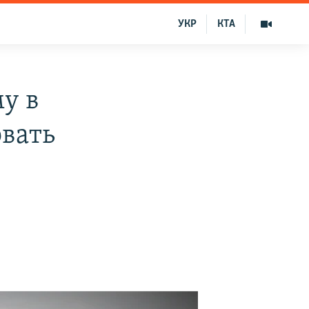
УКР
КТА
у в
вать