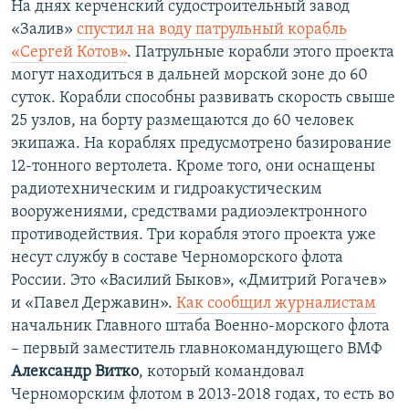
На днях керченский судостроительный завод
«Залив»
спустил на воду патрульный корабль
«Сергей Котов»
. Патрульные корабли этого проекта
могут находиться в дальней морской зоне до 60
суток. Корабли способны развивать скорость свыше
25 узлов, на борту размещаются до 60 человек
экипажа. На кораблях предусмотрено базирование
12-тонного вертолета. Кроме того, они оснащены
радиотехническим и гидроакустическим
вооружениями, средствами радиоэлектронного
противодействия. Три корабля этого проекта уже
несут службу в составе Черноморского флота
России. Это «Василий Быков», «Дмитрий Рогачев»
и «Павел Державин».
Как сообщил журналистам
начальник Главного штаба Военно-морского флота
– первый заместитель главнокомандующего ВМФ
Александр Витко
, который командовал
Черноморским флотом в 2013-2018 годах, то есть во