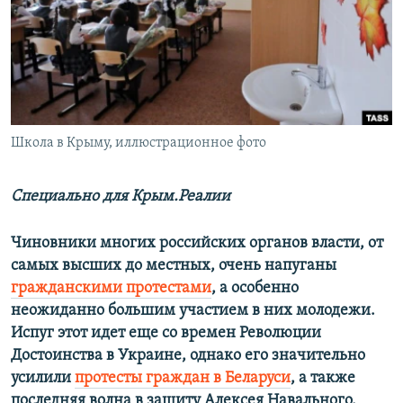
ПРИСОЕДИНЯЙТЕСЬ!
ПОБЕДИТЕЛЕЙ НЕ СУДЯТ?
КРЫМ.НЕПОКОРЕННЫЙ
ELIFBE
УКРАИНСКАЯ ПРОБЛЕМА КРЫМА
Все сайты RFE/RL
Школа в Крыму, иллюстрационное фото
Специально для Крым.Реалии
Чиновники многих российских органов власти, от
самых высших до местных, очень напуганы
гражданскими протестами
, а особенно
неожиданно большим участием в них молодежи.
Испуг этот идет еще со времен Революции
Достоинства в Украине, однако его значительно
усилили
протесты граждан в Беларуси
, а также
последняя волна в защиту Алексея Навального,