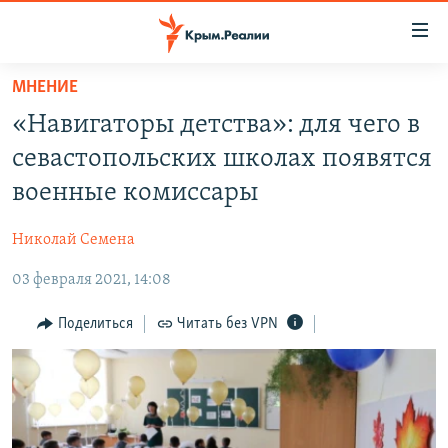
Доступность
ссылки
Вернуться
МНЕНИЕ
к
НОВОСТИ
«Навигаторы детства»: для чего в
основному
СПЕЦПРОЕКТЫ
содержанию
севастопольских школах появятся
ВОДА
Вернутся
ГРУЗ 200
военные комиссары
к
ИСТОРИЯ
КАРТА ВОЕННЫХ ОБЪЕКТОВ КРЫМА
главной
Николай Семена
ЕЩЕ
11 ЛЕТ ОККУПАЦИИ КРЫМА. 11 ИСТОРИЙ СОПРОТИВЛЕНИЯ
навигации
Вернутся
03 февраля 2021, 14:08
РАДІО СВОБОДА
ИНТЕРАКТИВ
к
КАК ОБОЙТИ БЛОКИРОВКУ
ИНФОГРАФИКА
Поделиться
Читать без VPN
поиску
ТЕЛЕПРОЕКТ КРЫМ.РЕАЛИИ
Українською
СОВЕТЫ ПРАВОЗАЩИТНИКОВ
Qırımtatar
ПРОПАВШИЕ БЕЗ ВЕСТИ