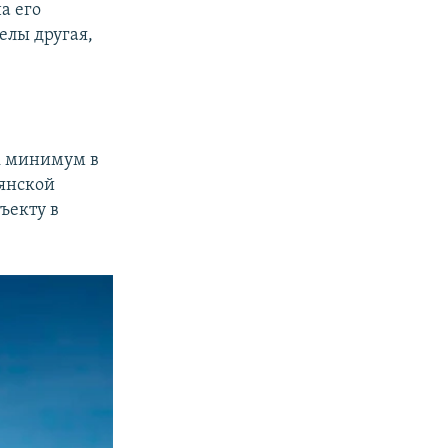
а его
елы другая,
к минимум в
рянской
ъекту в