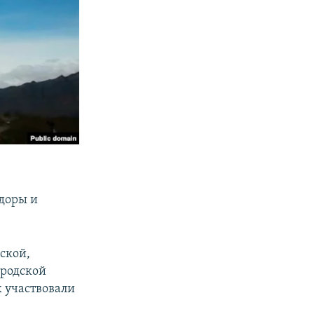
доры и
ской,
ородской
х участвовали