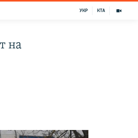
УКР
КТА
т на