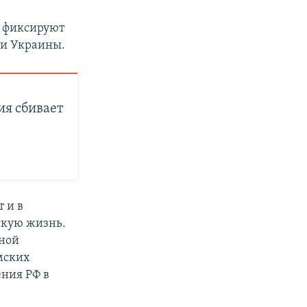
о фиксируют
ти Украины.
ия сбивает
 и в
скую жизнь.
шной
ымских
ния РФ в