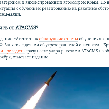
атериком и аннексированный агрессором Крым. Но н
итуация с обучением реагированию на ракетные обстр
ым.Реалии
.
тись от ATACMS?
здание «Агентство»
обнаружило отчеты
об учениях ка
Ф. Занятия с детьми об угрозе ракетной опасности в Б
ли проводить
сразу после удара ракетами ATACMS по об
оября, отмечает издание.