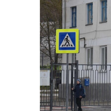
ПОБЕДИТЕЛЕЙ НЕ СУДЯТ?
КРЫМ.НЕПОКОРЕННЫЙ
ELIFBE
УКРАИНСКАЯ ПРОБЛЕМА КРЫМА