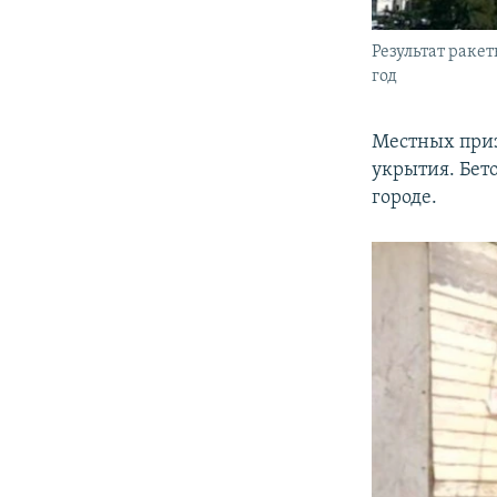
Результат раке
год
Местных приз
укрытия. Бет
городе.