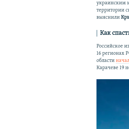
украинским м
территории с
выяснили
Кр
Как спас
Российское и
16 регионах Р
области
нача
Карачеве 19 н