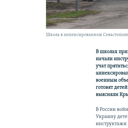
Школа в аннексированном Севастополе
В школах при
начали инстр
учат прятатьс
аннексирован
военным объе
готовят детей
выясняли Кр
В России вой
Украину дете
инструктажи 