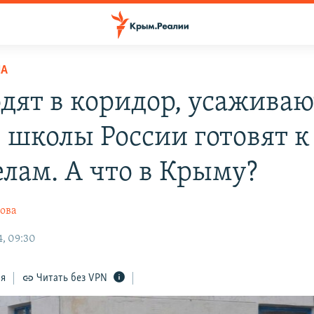
НА
дят в коридор, усаживаю
– школы России готовят к
елам. А что в Крыму?
ова
, 09:30
ся
Читать без VPN