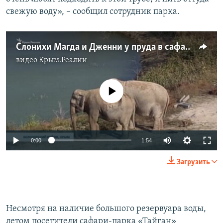
свежую воду», – сообщил сотрудник парка.
Слонихи Магда и Дженни у пруда в сафари-парке «Тайган»
видео
Крым.Реалии
No media source currently available
Auto
0:00
1:54
240p
Загрузить
360p
Auto
240p
360p
480p
480p
Несмотря на наличие большого резервуара воды,
720p
720p
1080p
летом посетители сафари-парка «Тайган»