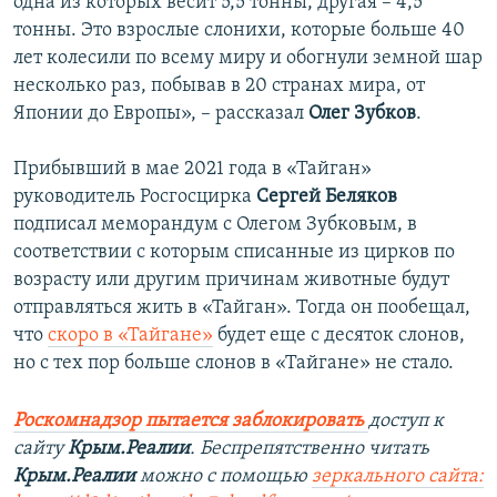
одна из которых весит 5,5 тонны, другая – 4,5
тонны. Это взрослые слонихи, которые больше 40
лет колесили по всему миру и обогнули земной шар
несколько раз, побывав в 20 странах мира, от
Японии до Европы», – рассказал
Олег Зубков
.
Прибывший в мае 2021 года в «Тайган»
руководитель Росгосцирка
Сергей Беляков
подписал меморандум с Олегом Зубковым, в
соответствии с которым списанные из цирков по
возрасту или другим причинам животные будут
отправляться жить в «Тайган». Тогда он пообещал,
что
скоро в «Тайгане»
будет еще с десяток слонов,
но с тех пор больше слонов в «Тайгане» не стало.
Роскомнадзор пытается заблокировать
доступ к
сайту
Крым.Реалии
. Беспрепятственно читать
Крым.Реалии
можно с помощью
зеркального сайта: