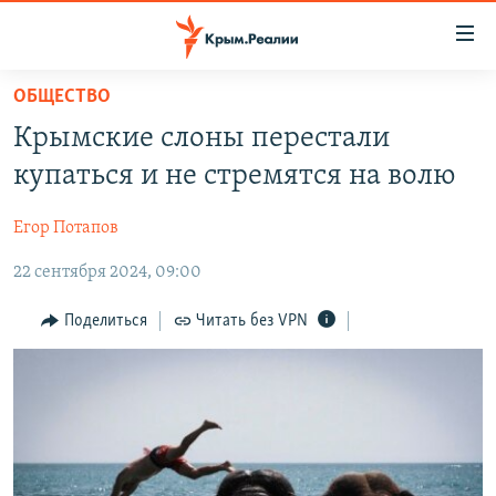
Доступность
ссылки
Вернуться
ОБЩЕСТВО
к
НОВОСТИ
Крымские слоны перестали
основному
СПЕЦПРОЕКТЫ
содержанию
купаться и не стремятся на волю
ВОДА
Вернутся
ГРУЗ 200
к
Егор Потапов
ИСТОРИЯ
КАРТА ВОЕННЫХ ОБЪЕКТОВ КРЫМА
главной
22 сентября 2024, 09:00
ЕЩЕ
11 ЛЕТ ОККУПАЦИИ КРЫМА. 11 ИСТОРИЙ СОПРОТИВЛЕНИЯ
навигации
Вернутся
РАДІО СВОБОДА
ИНТЕРАКТИВ
Поделиться
Читать без VPN
к
КАК ОБОЙТИ БЛОКИРОВКУ
ИНФОГРАФИКА
поиску
ТЕЛЕПРОЕКТ КРЫМ.РЕАЛИИ
Українською
СОВЕТЫ ПРАВОЗАЩИТНИКОВ
Qırımtatar
ПРОПАВШИЕ БЕЗ ВЕСТИ