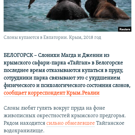
ПРИСОЕДИНЯЙТЕСЬ!
ПОБЕДИТЕЛЕЙ НЕ СУДЯТ?
КРЫМ.НЕПОКОРЕННЫЙ
ELIFBE
Слоны купаются в Евпатории. Крым, 2018 год
УКРАИНСКАЯ ПРОБЛЕМА КРЫМА
Все сайты RFE/RL
БЕЛОГОРСК – Слонихи Магда и Дженни из
крымского сафари-парка «Тайган» в Белогорске
последнее время отказываются купаться в пруду,
сотрудники парка связывают это с ухудшением
физического и психологического состояния слонов,
сообщает корреспондент Крым.Реалии
Слоны любят гулять вокруг пруда на фоне
живописных окрестностей крымского предгорья.
Рядом находится
сильно обмелевшее
Тайганское
водохранилище.