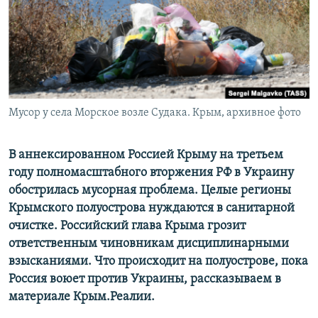
ПРИСОЕДИНЯЙТЕСЬ!
ПОБЕДИТЕЛЕЙ НЕ СУДЯТ?
КРЫМ.НЕПОКОРЕННЫЙ
ELIFBE
УКРАИНСКАЯ ПРОБЛЕМА КРЫМА
Все сайты RFE/RL
Мусор у села Морское возле Судака. Крым, архивное фото
В аннексированном Россией Крыму на третьем
году полномасштабного вторжения РФ в Украину
обострилась мусорная проблема. Целые регионы
Крымского полуострова нуждаются в санитарной
очистке. Российский глава Крыма грозит
ответственным чиновникам дисциплинарными
взысканиями. Что происходит на полуострове, пока
Россия воюет против Украины, рассказываем в
материале Крым.Реалии.