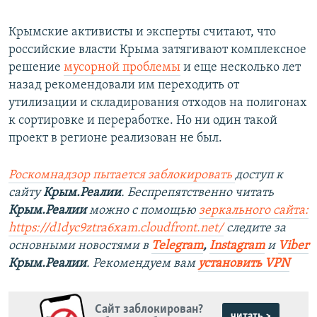
Крымские активисты и эксперты считают, что
российские власти Крыма затягивают комплексное
решение
мусорной проблемы
и еще несколько лет
назад рекомендовали им переходить от
утилизации и складирования отходов на полигонах
к сортировке и переработке. Но ни один такой
проект в регионе реализован не был.
Роскомнадзор пытается заблокировать
доступ к
сайту
Крым.Реалии
. Беспрепятственно читать
Крым.Реалии
можно с помощью
зеркального сайта:
https://d1dyc9ztra6xam.cloudfront.net/
следите за
основными новостями в
Telegram
,
Instagram
и
Viber
Крым.Реалии
. Рекомендуем вам
установить VPN
Сайт заблокирован?
читать >