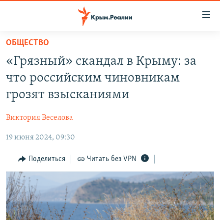
Доступность
ссылки
Вернуться
ОБЩЕСТВО
к
НОВОСТИ
«Грязный» скандал в Крыму: за
основному
СПЕЦПРОЕКТЫ
содержанию
что российским чиновникам
ВОДА
Вернутся
ГРУЗ 200
грозят взысканиями
к
ИСТОРИЯ
КАРТА ВОЕННЫХ ОБЪЕКТОВ КРЫМА
главной
Виктория Веселова
ЕЩЕ
11 ЛЕТ ОККУПАЦИИ КРЫМА. 11 ИСТОРИЙ СОПРОТИВЛЕНИЯ
навигации
Вернутся
19 июня 2024, 09:30
РАДІО СВОБОДА
ИНТЕРАКТИВ
к
КАК ОБОЙТИ БЛОКИРОВКУ
ИНФОГРАФИКА
Поделиться
Читать без VPN
поиску
ТЕЛЕПРОЕКТ КРЫМ.РЕАЛИИ
Українською
СОВЕТЫ ПРАВОЗАЩИТНИКОВ
Qırımtatar
ПРОПАВШИЕ БЕЗ ВЕСТИ