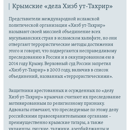
Крымские «дела Хизб ут-Тахрир»
Представители международной исламской
политической организации «Хизб ут-Тахрир»
называют своей миссией объединение всех
мусульманских стран в исламском халифате, но они
отвергают террористические методы достижения
этого и говорят, что подвергаются несправедливому
преследованию в России и в оккупированном ею в
2014 году Крыму. Верховный суд России запретил
«Хизб ут-Тахрир» в 2003 году, включив в список
объединений, названных «террористическими».
Защитники арестованных и осужденных по «делу
Хизб ут-Тахрир» крымчан считают их преследование
мотивированным по религиозному признаку.
Адвокаты отмечают, что преследуемые по этому делу
российскими правоохранительными органами –
преимущественно крымские татары, а также
украинцы, русские, таджики, азербайджанцы и