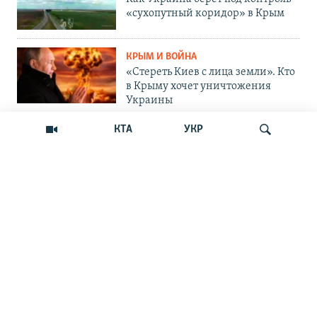
«сухопутный коридор» в Крым
КРЫМ И ВОЙНА
«Стереть Киев с лица земли». Кто
в Крыму хочет уничтожения
Украины
КТА
УКР
ОБЩЕСТВО
Как Россия «мотивирует»
крымских абитуриентов
поступать в вузы Украины
Искать
ОБЩЕСТВО
Война на пляжах и тотальный
контроль: главные вызовы
курортного сезона-2026 в Крыму
ОБЩЕСТВО
«Отдых с талонами на бензин»: