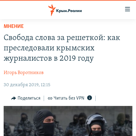
Доступность
ссылки
Вернуться
МНЕНИЕ
к
НОВОСТИ
Свобода слова за решеткой: как
основному
СПЕЦПРОЕКТЫ
содержанию
преследовали крымских
ВОДА
Вернутся
ГРУЗ 200
журналистов в 2019 году
к
ИСТОРИЯ
КАРТА ВОЕННЫХ ОБЪЕКТОВ КРЫМА
главной
Игорь Воротников
ЕЩЕ
11 ЛЕТ ОККУПАЦИИ КРЫМА. 11 ИСТОРИЙ СОПРОТИВЛЕНИЯ
навигации
Вернутся
30 декабря 2019, 12:15
РАДІО СВОБОДА
ИНТЕРАКТИВ
к
КАК ОБОЙТИ БЛОКИРОВКУ
ИНФОГРАФИКА
Поделиться
Читать без VPN
поиску
ТЕЛЕПРОЕКТ КРЫМ.РЕАЛИИ
Українською
СОВЕТЫ ПРАВОЗАЩИТНИКОВ
Qırımtatar
ПРОПАВШИЕ БЕЗ ВЕСТИ