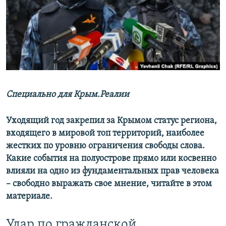
ПРИСОЕДИНЯЙТЕСЬ!
ПОБЕДИТЕЛЕЙ НЕ СУДЯТ?
КРЫМ.НЕПОКОРЕННЫЙ
ELIFBE
УКРАИНСКАЯ ПРОБЛЕМА КРЫМА
Все сайты RFE/RL
Специально для Крым.Реалии
Уходящий год закрепил за Крымом статус региона,
входящего в мировой топ территорий, наиболее
жестких по уровню ограничения свободы слова.
Какие события на полуострове прямо или косвенно
влияли на одно из фундаментальных прав человека
– свободно выражать свое мнение, читайте в этом
материале.
Удар по гражданской