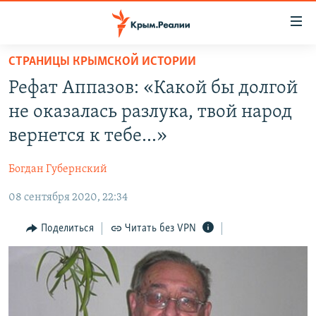
Доступность
ссылки
Вернуться
СТРАНИЦЫ КРЫМСКОЙ ИСТОРИИ
к
НОВОСТИ
Рефат Аппазов: «Какой бы долгой
основному
СПЕЦПРОЕКТЫ
содержанию
не оказалась разлука, твой народ
ВОДА
Вернутся
ГРУЗ 200
вернется к тебе…»
к
ИСТОРИЯ
КАРТА ВОЕННЫХ ОБЪЕКТОВ КРЫМА
главной
Богдан Губернский
ЕЩЕ
11 ЛЕТ ОККУПАЦИИ КРЫМА. 11 ИСТОРИЙ СОПРОТИВЛЕНИЯ
навигации
Вернутся
08 сентября 2020, 22:34
РАДІО СВОБОДА
ИНТЕРАКТИВ
к
КАК ОБОЙТИ БЛОКИРОВКУ
ИНФОГРАФИКА
Поделиться
Читать без VPN
поиску
ТЕЛЕПРОЕКТ КРЫМ.РЕАЛИИ
Українською
СОВЕТЫ ПРАВОЗАЩИТНИКОВ
Qırımtatar
ПРОПАВШИЕ БЕЗ ВЕСТИ