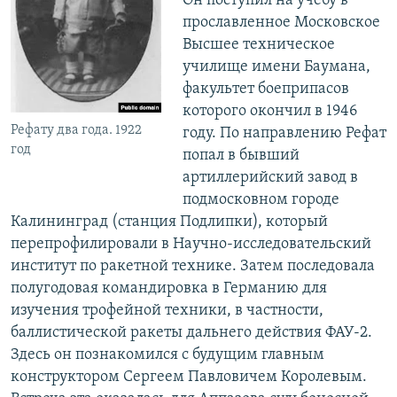
Он поступил на учебу в
прославленное Московское
Высшее техническое
училище имени Баумана,
факультет боеприпасов
которого окончил в 1946
Рефату два года. 1922
году. По направлению Рефат
год
попал в бывший
артиллерийский завод в
подмосковном городе
Калининград (станция Подлипки), который
перепрофилировали в Научно-исследовательский
институт по ракетной технике. Затем последовала
полугодовая командировка в Германию для
изучения трофейной техники, в частности,
баллистической ракеты дальнего действия ФАУ-2.
Здесь он познакомился с будущим главным
конструктором Сергеем Павловичем Королевым.