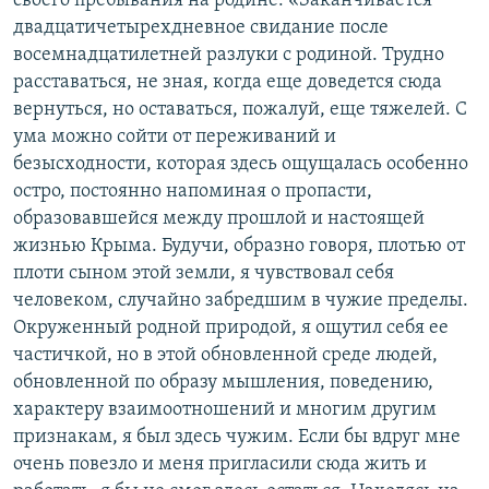
своего пребывания на родине: «Заканчивается
двадцатичетырехдневное свидание после
восемнадцатилетней разлуки с родиной. Трудно
расставаться, не зная, когда еще доведется сюда
вернуться, но оставаться, пожалуй, еще тяжелей. С
ума можно сойти от переживаний и
безысходности, которая здесь ощущалась особенно
остро, постоянно напоминая о пропасти,
образовавшейся между прошлой и настоящей
жизнью Крыма. Будучи, образно говоря, плотью от
плоти сыном этой земли, я чувствовал себя
человеком, случайно забредшим в чужие пределы.
Окруженный родной природой, я ощутил себя ее
частичкой, но в этой обновленной среде людей,
обновленной по образу мышления, поведению,
характеру взаимоотношений и многим другим
признакам, я был здесь чужим. Если бы вдруг мне
очень повезло и меня пригласили сюда жить и