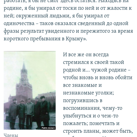
работать, я бы не смог здесь остаться. Находясь на
родине, я бы умирал от тоски по ней и от жалости к
ней; окруженный людьми, я бы умирал от
одиночества – таков оказался сведенный до одной
фразы результат увиденного и пережитого за время
короткого пребывания в Крыму».
И все же он всегда
стремился к своей такой
родной и… чужой родине –
чтобы вновь и вновь обойти
все знакомые и
незнакомые уголки;
погрузившись в
воспоминания, чему-то
улыбнуться и о чем-то
пожалеть; помечтать и
строить планы, может быть,
Члены