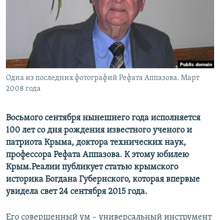
ПРИСОЕДИНЯЙТЕСЬ!
ПОБЕДИТЕЛЕЙ НЕ СУДЯТ?
КРЫМ.НЕПОКОРЕННЫЙ
ELIFBE
УКРАИНСКАЯ ПРОБЛЕМА КРЫМА
Все сайты RFE/RL
Одна из последних фотографий Рефата Аппазова. Март
2008 года
Восьмого сентября нынешнего года исполняется
100 лет со дня рождения известного ученого и
патриота Крыма, доктора технических наук,
профессора Рефата Аппазова. К этому юбилею
Крым.Реалии публикует статью крымского
историка Богдана Губернского, которая впервые
увидела свет 24 сентября 2015 года.
Его совершенный ум – универсальный инструмент