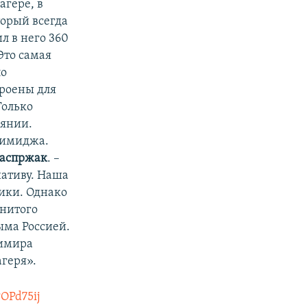
агере, в
торый всегда
л в него 360
Это самая
ло
троены для
Только
оянии.
о имиджа.
Каспржак
. –
иативу. Наша
тики. Однако
нитого
ыма Россией.
димира
геря».
POPd75ij