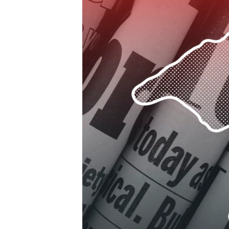
ПОБЕДИТЕЛЕЙ НЕ СУДЯТ?
КРЫМ.НЕПОКОРЕННЫЙ
ELIFBE
УКРАИНСКАЯ ПРОБЛЕМА КРЫМА