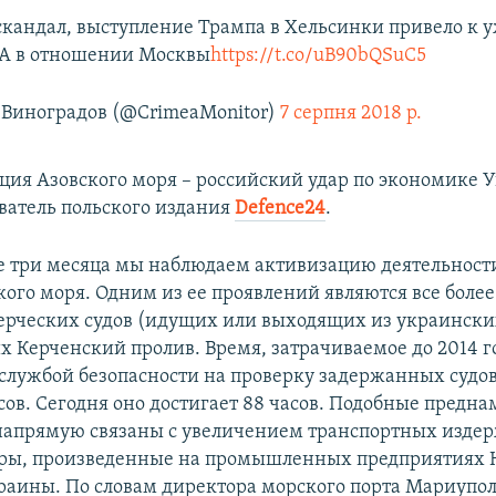
скандал, выступление Трампа в Хельсинки привело к 
А в отношении Москвы
https://t.co/uB90bQSuC5
Виноградов (@CrimeaMonitor)
7 серпня 2018 р.
ия Азовского моря – российский удар по экономике У
ватель польского издания
Defence24
.
е три месяца мы наблюдаем активизацию деятельности
кого моря. Одним из ее проявлений являются все более
рческих судов (идущих или выходящих из украинских
 Керченский пролив. Время, затрачиваемое до 2014 г
службой безопасности на проверку задержанных судов
асов. Сегодня оно достигает 88 часов. Подобные предн
напрямую связаны с увеличением транспортных издер
ары, произведенные на промышленных предприятиях 
раины. По словам директора морского порта Мариупо