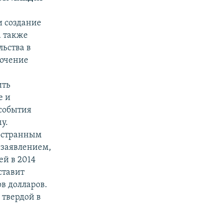
й
и создание
а также
ьства в
точение
ить
е и
 события
у.
ностранным
 заявлением,
ей в 2014
ставит
в долларов.
 твердой в