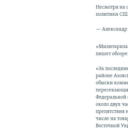
Несмотря на 
политики СШ
— Александр 
«Милитаризац
пишет обозре
«За последни
районе Азовс
обыски комме
пересекающих
Федеральной 
около двух ч
препятствия 
числе на тов
Восточной Ук