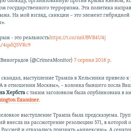
ую блокаду, организованную против Крыма Киевом, к
том государственного терроризма. Эта политика напра
ыма. На мой взгляд, санкции – это элемент гибридной
и».
рым - это реальность
https://t.co/nnUBVR4U4j
om/4qalQ5VRc9
Виноградов (@CrimeaMonitor)
7 серпня 2018 р.
а скандал, выступление Трампа в Хельсинки привело 
 в отношении Москвы», – колонка бывшего посла Ва
на Хербста
с таким заголовком была опубликована в 
ington Examiner
.
неловкое выступление Трампа была предсказуема. Груп
тий внесла на рассмотрение резолюцию 571, в которой 
 Россией и отказались признать «аннексию». А сенат