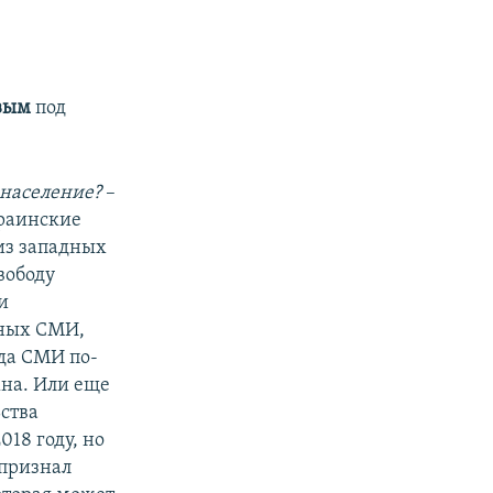
вым
под
 население?
–
краинские
из западных
вободу
и
одных СМИ,
ода СМИ по-
жна. Или еще
ьства
018 году, но
 признал