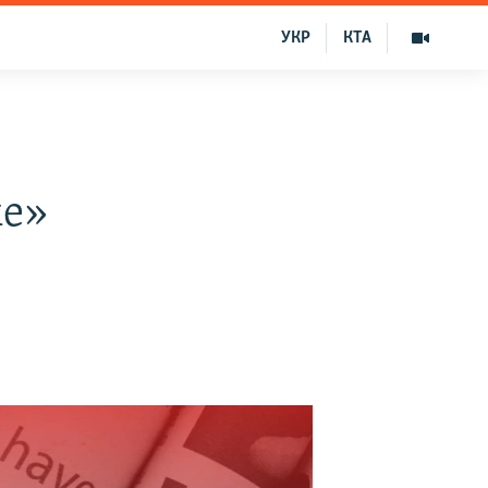
УКР
КТА
ме»