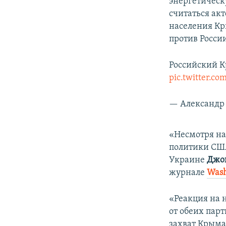
энергетическ
считаться ак
населения Кр
против Росси
Российский К
pic.twitter.c
— Александр 
​«Несмотря н
политики США
Украине
Джо
журнале
Wash
«Реакция на 
от обеих пар
захват Крыма