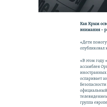
Как Крым осв
внимания – р
«Дети помогу
опубликовал
«В этом году
ассамблея Ор
иностранных 
оспаривает ан
Безопасност
официальный 
телевидением
группа европ