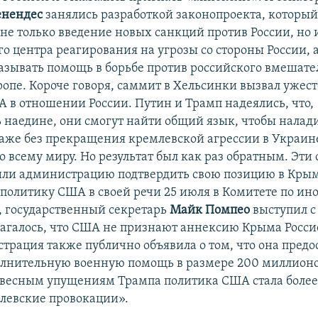
енендес
занялись разработкой законопроекта, которы
 не только введение новых санкций против России, но 
о центра реагирования на угрозы со стороны России, 
азывать помощь в борьбе против российского вмешател
ропе. Короче говоря, саммит в Хельсинки вызвал ужес
 в отношении России. Путин и Трамп надеялись, что,
 наедине, они смогут найти общий язык, чтобы налад
аже без прекращения кремлевской агрессии в Украин
 всему миру. Но результат был как раз обратным. Эти
или администрацию подтвердить свою позицию в Крым
политику США в своей речи 25 июля в Комитете по и
, государственный секретарь
Майк Помпео
выступил с
лагалось, что США не признают аннексию Крыма Росси
страция также публично объявила о том, что она предо
лнительную военную помощь в размере 200 миллионо
овесным упущениям Трампа политика США стала более
млевские провокации».