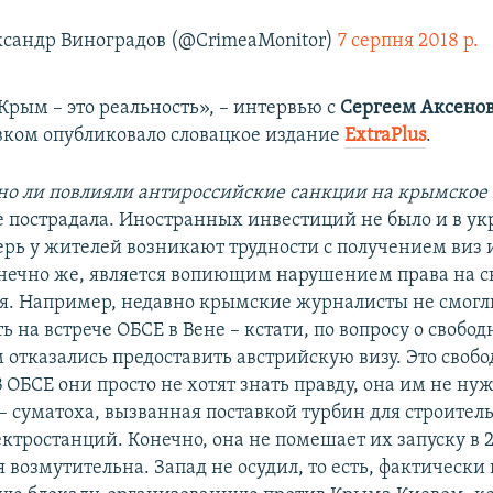
сандр Виноградов (@CrimeaMonitor)
7 серпня 2018 р.
Крым – это реальность», – интервью с
Сергеем Аксено
вком опубликовало словацкое издание
ExtraPlus
.
но ли повлияли антироссийские санкции на крымское
 пострадала. Иностранных инвестиций не было и в у
ерь у жителей возникают трудности с получением виз 
конечно же, является вопиющим нарушением права на с
. Например, недавно крымские журналисты не смогл
ь на встрече ОБСЕ в Вене – кстати, по вопросу о своб
 отказались предоставить австрийскую визу. Это своб
 ОБСЕ они просто не хотят знать правду, она им не ну
– суматоха, вызванная поставкой турбин для строител
тростанций. Конечно, она не помешает их запуску в 2
 возмутительна. Запад не осудил, то есть, фактически