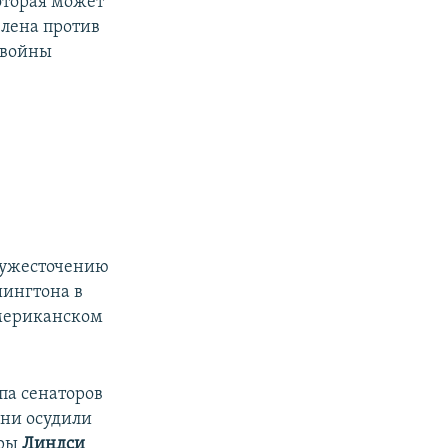
оторая может
влена против
 войны
к ужесточению
шингтона в
американском
па сенаторов
они осудили
оры
Линдси