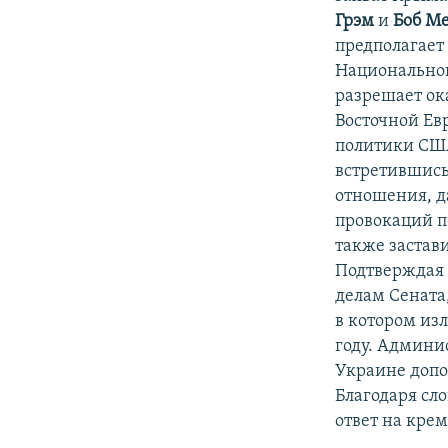
Грэм
и
Боб М
предполагает
Национальног
разрешает ок
Восточной Ев
политики США
встретившись
отношения, д
провокаций по
также застав
Подтверждая 
делам Сената
в котором из
году. Админи
Украине допо
Благодаря сл
ответ на кре