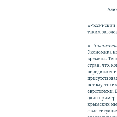
— Алек
«Российский 
таким заголо
«–​
Значитель
Экономика не
времена. Теп
стран, что, 
передвижения
присутствоват
потому что им
европейски. В
один пример 
крымских элек
сама ситуация