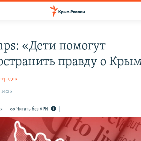
mps: «Дети помогут
остранить правду о Кры
оградов
 14:35
ся
Читать без VPN