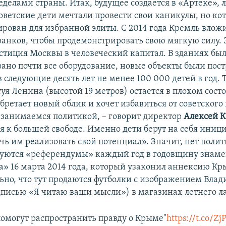
еделами страны. Итак, будущее создается в «Артеке», л
оветские дети мечтали провести свои каникулы, но ко
ирован для избранной элиты. С 2014 года Кремль вложи
анков, чтобы продемонстрировать свою мягкую силу. 
стиция Москвы в человеческий капитал. В зданиях бы
ано почти все оборудование, новые объекты были пос
 следующие десять лет не менее 100 000 детей в год. 
уя Ленина (высотой 19 метров) остается в плохом сост
бретает новый облик и хочет избавиться от советског
 занимаемся политикой, – говорит директор
Алексей 
 к большей свободе. Именно дети берут на себя иниц
чь им реализовать свой потенциал». Значит, нет поли
зуются «референдумы» каждый год в годовщину знаме
» 16 марта 2014 года, который узаконил аннексию Кр
ьно, что тут продаются футболки с изображением Вла
дписью «Я читаю ваши мысли») в магазинах летнего ла
помогут распространить правду о Крыме"
https://t.co/Zj