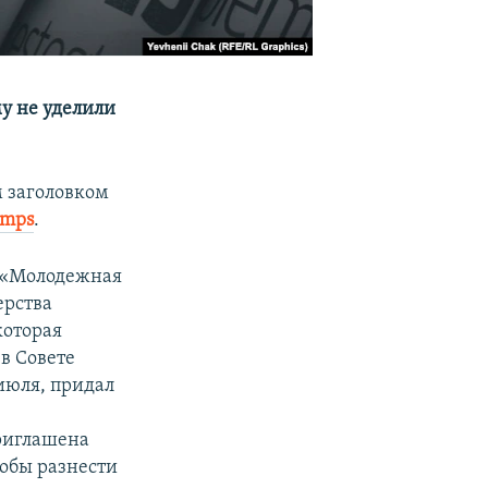
у не уделили
м заголовком
emps
.
м «Молодежная
ерства
которая
 в Совете
 июля, придал
приглашена
тобы разнести