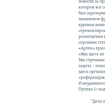
новости за пр
котором все с
был зарезерв
миллионов фр
крупная инве
отремонтиров
размещения в
огромная стат
«Артек» прио
«Мы здесь не
Мы стремимся
задача – помо
здесь органи
«референдума
И неудивител
Путина (с на
"Дети 