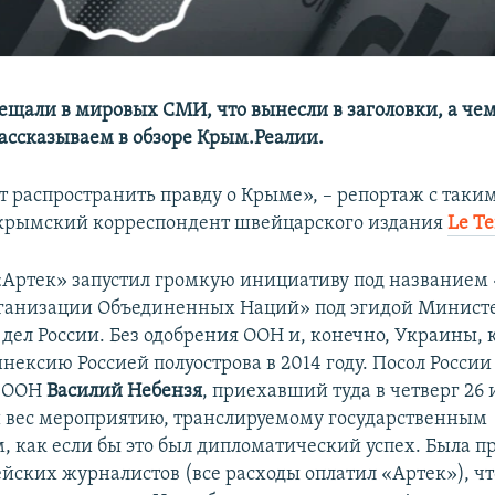
ещали в мировых СМИ, что вынесли в заголовки, а чем
ассказываем в обзоре Крым.Реалии.
т распространить правду о Крыме», – репортаж с таки
 крымский корреспондент швейцарского издания
Le T
 «Артек» запустил громкую инициативу под название
ганизации Объединенных Наций» под эгидой Минист
дел России. Без одобрения ООН и, конечно, Украины, 
нексию Россией полуострова в 2014 году. Посол России
и ООН
Василий Небензя
, приехавший туда в четверг 26
вес мероприятию, транслируемому государственным
, как если бы это был дипломатический успех. Была 
ейских журналистов (все расходы оплатил «Артек»), ч