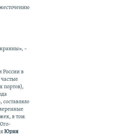
ужесточению
краины», –
 России в
 частые
 портов),
ода
, составляло
амеренные
жек, в том
Юго-
ля
Юрия