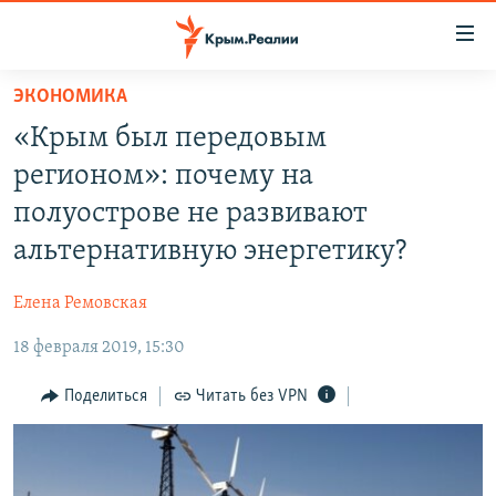
Доступность
ссылки
Вернуться
ЭКОНОМИКА
к
НОВОСТИ
«Крым был передовым
основному
СПЕЦПРОЕКТЫ
содержанию
регионом»: почему на
ВОДА
Вернутся
ГРУЗ 200
полуострове не развивают
к
ИСТОРИЯ
КАРТА ВОЕННЫХ ОБЪЕКТОВ КРЫМА
альтернативную энергетику?
главной
ЕЩЕ
11 ЛЕТ ОККУПАЦИИ КРЫМА. 11 ИСТОРИЙ СОПРОТИВЛЕНИЯ
навигации
Елена Ремовская
Вернутся
РАДІО СВОБОДА
ИНТЕРАКТИВ
к
18 февраля 2019, 15:30
КАК ОБОЙТИ БЛОКИРОВКУ
ИНФОГРАФИКА
поиску
Поделиться
Читать без VPN
ТЕЛЕПРОЕКТ КРЫМ.РЕАЛИИ
Українською
СОВЕТЫ ПРАВОЗАЩИТНИКОВ
Qırımtatar
ПРОПАВШИЕ БЕЗ ВЕСТИ