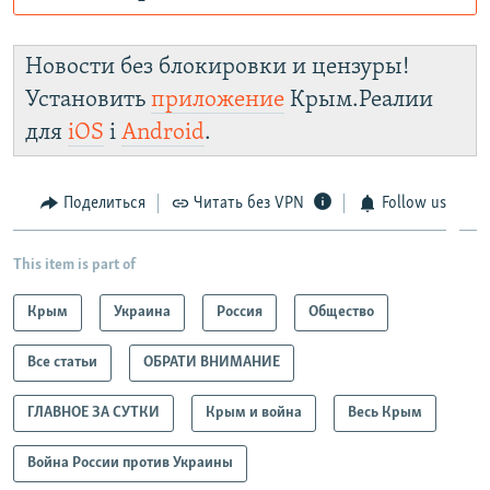
Роскомнадзор пытается заблокировать
Крым.Реалии
Новости без блокировки и цензуры!
зеркального
Установить
приложение
Крым.Реалии
сайта: https://d1gydayz2w70yv.cloudfront.net/
для
iOS
і
Android
.
Telegram
Instagram
Viber
установить VPN
.
Поделиться
Читать без VPN
Follow us
This item is part of
Крым
Украина
Россия
Общество
Все статьи
ОБРАТИ ВНИМАНИЕ
ГЛАВНОЕ ЗА СУТКИ
Крым и война
Весь Крым
Война России против Украины