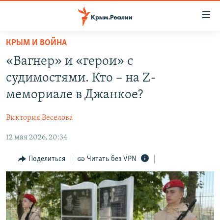
Доступность
ссылки
Вернуться
КРЫМ И ВОЙНА
к
НОВОСТИ
«Вагнер» и «герои» с
основному
СПЕЦПРОЕКТЫ
содержанию
судимостями. Кто – на Z-
ВОДА
Вернутся
ГРУЗ 200
мемориале в Джанкое?
к
ИСТОРИЯ
КАРТА ВОЕННЫХ ОБЪЕКТОВ КРЫМА
главной
Виктория Веселова
ЕЩЕ
11 ЛЕТ ОККУПАЦИИ КРЫМА. 11 ИСТОРИЙ СОПРОТИВЛЕНИЯ
навигации
Вернутся
12 мая 2026, 20:34
РАДІО СВОБОДА
ИНТЕРАКТИВ
к
КАК ОБОЙТИ БЛОКИРОВКУ
ИНФОГРАФИКА
Поделиться
Читать без VPN
поиску
ТЕЛЕПРОЕКТ КРЫМ.РЕАЛИИ
Українською
СОВЕТЫ ПРАВОЗАЩИТНИКОВ
Qırımtatar
ПРОПАВШИЕ БЕЗ ВЕСТИ