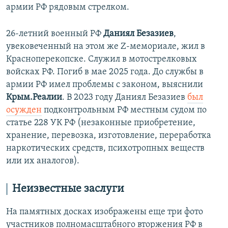
армии РФ рядовым стрелком.
26-летний военный РФ
Даниял Безазиев
,
увековеченный на этом же Z-мемориале, жил в
Красноперекопске. Служил в мотострелковых
войсках РФ. Погиб в мае 2025 года. До службы в
армии РФ имел проблемы с законом, выяснили
Крым.Реалии
. В 2023 году Даниял Безазиев
был
осужден
подконтрольным РФ местным судом по
статье 228 УК РФ (незаконные приобретение,
хранение, перевозка, изготовление, переработка
наркотических средств, психотропных веществ
или их аналогов).
Неизвестные заслуги
На памятных досках изображены еще три фото
участников полномасштабного вторжения РФ в