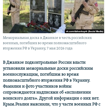
ПРИСОЕДИНЯЙТЕСЬ!
ПОБЕДИТЕЛЕЙ НЕ СУДЯТ?
КРЫМ.НЕПОКОРЕННЫЙ
ELIFBE
УКРАИНСКАЯ ПРОБЛЕМА КРЫМА
Все сайты RFE/RL
Мемориальная доска в Джанкое в честь российских
военных, погибших во время полномасштабного
вторжения РФ в Украину, 7 мая 2026 года
В Джанкое подконтрольные России власти
установили мемориальные доски российским
военнослужащим, погибшим во время
полномасштабного вторжения РФ в Украину.
Фамилии и фото участников войны
сопровождаются надписями об «исполнении
воинского долга». Другой информации о них нет.
Крым.Реалии выяснили, что у части военных РФ с