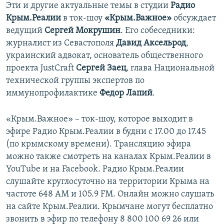
Эти и другие актуальные темы в студии
Радио
Крым.Реалии
в ток-шоу
«Крым.Важное»
обсуждает
ведущий
Сергей Мокрушин
. Его собеседники:
журналист из Севастополя
Давид Аксельрод
,
украинский адвокат, основатель общественного
проекта JustCraft
Сергей Заец
, глава Национальной
технической группы экспертов по
иммунопрофилактике
Федор Лапий
.
«Крым.Важное» – ток-шоу, которое выходит в
эфире Радио Крым.Реалии в будни с 17.00 до 17.45
(по крымскому времени). Трансляцию эфира
можно также смотреть на каналах Крым.Реалии в
YouTube и на Facebook. Радио Крым.Реалии
слушайте круглосуточно на территории Крыма на
частоте 648 АМ и 105.9 FМ. Онлайн можно слушать
на сайте Крым.Реалии. Крымчане могут бесплатно
звонить в эфир по телефону 8 800 100 69 26 или