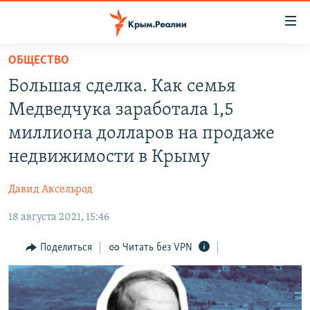
Доступность
ссылки
Вернуться
ОБЩЕСТВО
к
НОВОСТИ
Большая сделка. Как семья
основному
СПЕЦПРОЕКТЫ
содержанию
Медведчука заработала 1,5
ВОДА
Вернутся
ГРУЗ 200
миллиона долларов на продаже
к
ИСТОРИЯ
КАРТА ВОЕННЫХ ОБЪЕКТОВ КРЫМА
недвижимости в Крыму
главной
ЕЩЕ
11 ЛЕТ ОККУПАЦИИ КРЫМА. 11 ИСТОРИЙ СОПРОТИВЛЕНИЯ
навигации
Давид Аксельрод
Вернутся
РАДІО СВОБОДА
ИНТЕРАКТИВ
к
18 августа 2021, 15:46
КАК ОБОЙТИ БЛОКИРОВКУ
ИНФОГРАФИКА
поиску
Поделиться
Читать без VPN
ТЕЛЕПРОЕКТ КРЫМ.РЕАЛИИ
Українською
СОВЕТЫ ПРАВОЗАЩИТНИКОВ
Qırımtatar
ПРОПАВШИЕ БЕЗ ВЕСТИ