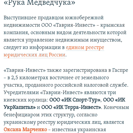
«Рука Медведчука»
Выступившее продавцом южнобережной
недвижимости ООО «Таврия-Инвест» – крымская
компания, основным видом деятельности которой
является управление недвижимым имуществом,
следует из информации в
едином реестре
юридических лиц России
.
«Таврия-Инвест» также зарегистрирована в Гаспре
– в 2,5 километрах восточнее от земельного
участка, проданного российской налоговой службе.
Учредителями «Таврии-Инвест» являются три
киевских юрлица:
ООО «ИК Спорт-Тур»
,
ООО «ИК
УкрКапитал»
и
ООО «ИК Терра-Инвест»
. Конечным
бенефициаром этих структур, согласно
украинскому реестру юридических лиц, является
Оксана Марченко
– известная украинская