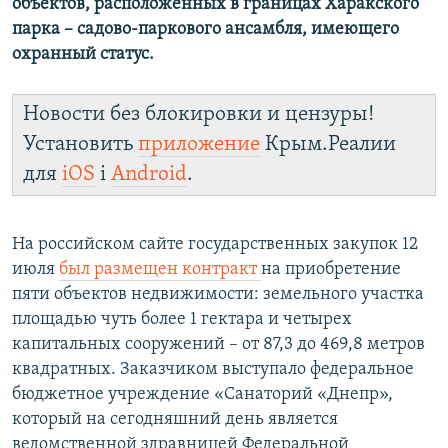
объектов, расположенных в границах Харакского
парка – садово-паркового ансамбля, имеющего
охранный статус.
Новости без блокировки и цензуры!
Установить
приложение
Крым.Реалии
для
iOS
і
Android
.
На российском сайте государственных закупок 12
июля
был размещен контракт
на приобретение
пяти объектов недвижимости: земельного участка
площадью чуть более 1 гектара и четырех
капитальных сооружений – от 87,3 до 469,8 метров
квадратных. Заказчиком выступало федеральное
бюджетное учреждение «Санаторий «Днепр»,
который на сегодняшний день является
ведомственной здравницей Федеральной