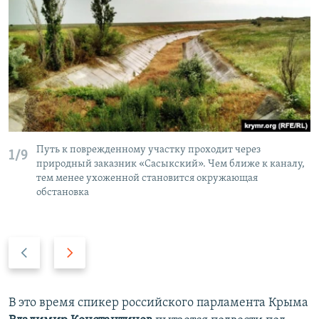
Путь к поврежденному участку проходит через
1/9
природный заказник «Сасыкский». Чем ближе к каналу,
тем менее ухоженной становится окружающая
обстановка
П
С
р
л
е
е
д
д
В это время спикер российского парламента Крыма
ы
у