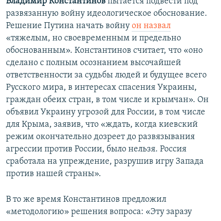
Владимир Константинов
пытается подвести под
д
ю
развязанную войну идеологическое обоснование.
у
щ
Решение Путина начать войну
он назвал
щ
и
«тяжелым, но своевременным и предельно
и
й
обоснованным». Константинов считает, что «оно
й
с
сделано с полным осознанием высочайшей
с
л
ответственности за судьбы людей и будущее всего
л
а
Русского мира, в интересах спасения Украины,
а
й
граждан обеих стран, в том числе и крымчан». Он
й
д
объявил Украину угрозой для России, в том числе
д
для Крыма, заявив, что «ждать, когда киевский
режим окончательно дозреет до развязывания
агрессии против России, было нельзя. Россия
сработала на упреждение, разрушив игру Запада
против нашей страны».
В то же время Константинов предложил
«методологию» решения вопроса: «Эту заразу