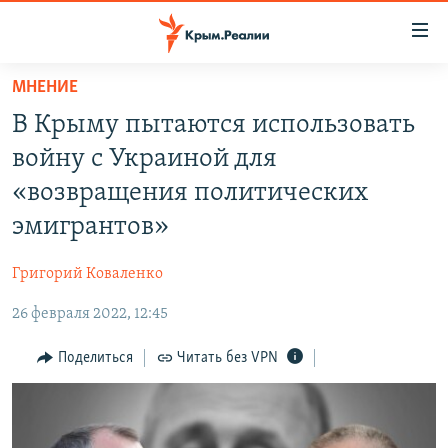
Доступность
ссылки
Вернуться
МНЕНИЕ
к
НОВОСТИ
В Крыму пытаются использовать
основному
СПЕЦПРОЕКТЫ
содержанию
войну с Украиной для
ВОДА
Вернутся
ГРУЗ 200
«возвращения политических
к
ИСТОРИЯ
КАРТА ВОЕННЫХ ОБЪЕКТОВ КРЫМА
эмигрантов»
главной
ЕЩЕ
11 ЛЕТ ОККУПАЦИИ КРЫМА. 11 ИСТОРИЙ СОПРОТИВЛЕНИЯ
навигации
Григорий Коваленко
Вернутся
РАДІО СВОБОДА
ИНТЕРАКТИВ
к
26 февраля 2022, 12:45
КАК ОБОЙТИ БЛОКИРОВКУ
ИНФОГРАФИКА
поиску
Поделиться
Читать без VPN
ТЕЛЕПРОЕКТ КРЫМ.РЕАЛИИ
Українською
СОВЕТЫ ПРАВОЗАЩИТНИКОВ
Qırımtatar
ПРОПАВШИЕ БЕЗ ВЕСТИ