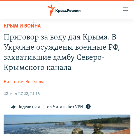
Доступность
ссылки
Вернуться
КРЫМ И ВОЙНА
к
НОВОСТИ
Приговор за воду для Крыма. В
основному
СПЕЦПРОЕКТЫ
содержанию
Украине осуждены военные РФ,
ВОДА
Вернутся
ГРУЗ 200
захватившие дамбу Северо-
к
ИСТОРИЯ
КАРТА ВОЕННЫХ ОБЪЕКТОВ КРЫМА
Крымского канала
главной
ЕЩЕ
11 ЛЕТ ОККУПАЦИИ КРЫМА. 11 ИСТОРИЙ СОПРОТИВЛЕНИЯ
навигации
Виктория Веселова
Вернутся
РАДІО СВОБОДА
ИНТЕРАКТИВ
к
23 мая 2023, 21:16
КАК ОБОЙТИ БЛОКИРОВКУ
ИНФОГРАФИКА
поиску
Поделиться
Читать без VPN
ТЕЛЕПРОЕКТ КРЫМ.РЕАЛИИ
Українською
СОВЕТЫ ПРАВОЗАЩИТНИКОВ
Qırımtatar
ПРОПАВШИЕ БЕЗ ВЕСТИ