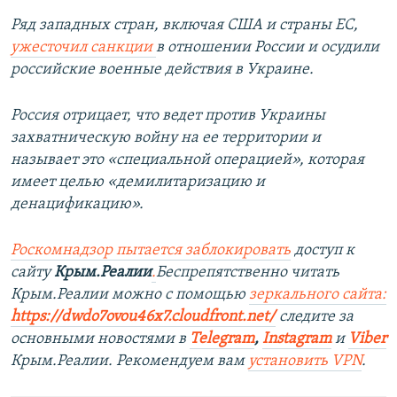
Ряд западных стран, включая США и страны ЕС,
ужесточил санкции
в отношении России и осудили
российские военные действия в Украине.
Россия отрицает, что ведет против Украины
захватническую войну на ее территории и
называет это «специальной операцией», которая
имеет целью «демилитаризацию и
денацификацию».
Роскомнадзор пытается заблокировать
доступ к
сайту
Крым.Реалии
.
Беспрепятственно читать
Крым.Реалии можно с помощью
зеркального сайта:
https://dwdo7ovou46x7.cloudfront.net/
следите за
основными новостями в
Telegram
,
Instagram
и
Viber
Крым.Реалии. Рекомендуем вам
установить VPN
.