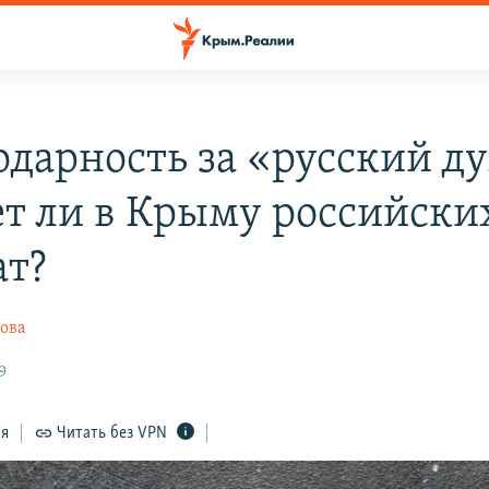
одарность за «русский ду
ет ли в Крыму российски
ат?
ова
9
ся
Читать без VPN