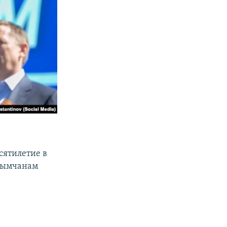
сятилетие в
рымчанам