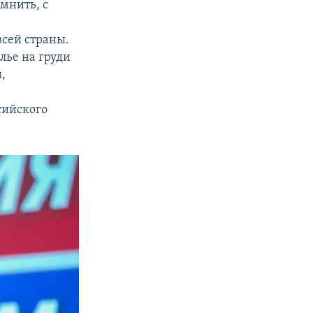
мнить, с
всей страны.
лье на груди
,
–
сийского