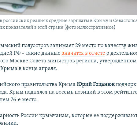
 в российских реалиях средние зарплаты в Крыму и Севастопол
их показателей в этой стране (фото иллюстративное)
рымский полуостров занимает 29 место по качеству жи
едней РФ – такие данные
значатся в отчете
о деятельно
ого Москве Совета министров региона, утвержденно
Крыма в конце апреля.
ийского правительства Крыма
Юрий Гоцанюк
подчеркн
ода Крым поднялся на восемь позиций в этом рейтинге,
нем 76-е место.
дарность России крымчанам, которые ее поддерживаю
овники.