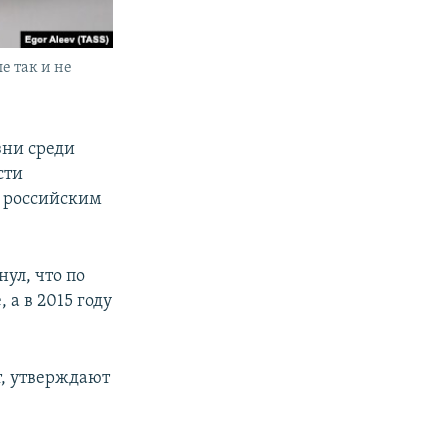
е так и не
зни среди
сти
м российским
ул, что по
 а в 2015 году
т, утверждают