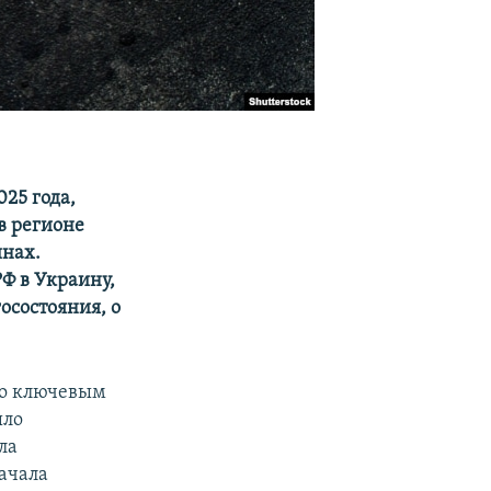
25 года,
в регионе
инах.
Ф в Украину,
осостояния, о
ло ключевым
ыло
ла
ачала