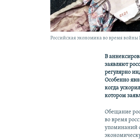
Российская экономика во время войны
В аннексиров
заявляют рос
регулярно ин
Особенно явн
когда ускори
котором заяв
Обещание рос
во время рос
упоминаний о
экономическу