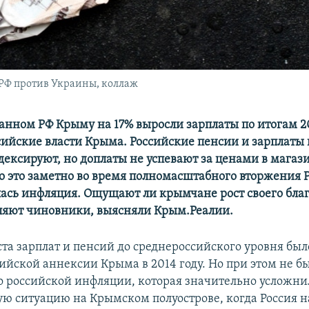
 РФ против Украины, коллаж
анном РФ Крыму на 17% выросли зарплаты по итогам 20
сийские власти Крыма. Российские пенсии и зарплаты 
дексируют, но доплаты не успевают за ценами в магаз
о это заметно во время полномасштабного вторжения Р
лась инфляция. Ощущают ли крымчане рост своего благ
ляют чиновники, выясняли Крым.Реалии.
та зарплат и пенсий до среднероссийского уровня бы
сийской аннексии Крыма в 2014 году. Но при этом не б
 российской инфляции, которая значительно усложни
ю ситуацию на Крымском полуострове, когда Россия н