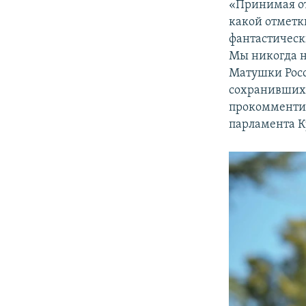
«Принимая от
какой отметк
фантастически
Мы никогда н
Матушки Росс
сохранивших н
прокомментир
парламента 