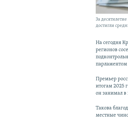
За десятилетие
достигли средн
На сегодня К
регионов сос
подконтрольн
парламентом 
Премьер росс
итогам 2025 г
он занимал в 
Такова благо
местные чин