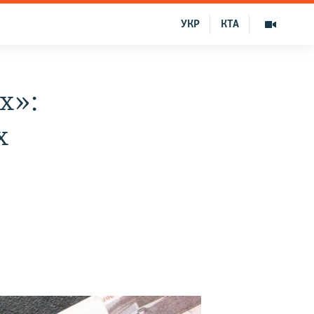
УКР
КТА
х»:
х