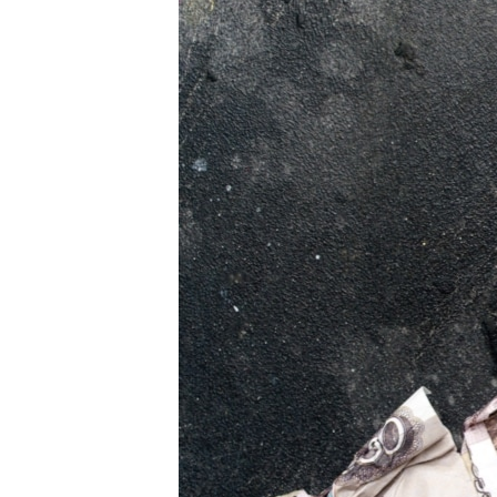
ПОБЕДИТЕЛЕЙ НЕ СУДЯТ?
КРЫМ.НЕПОКОРЕННЫЙ
ELIFBE
УКРАИНСКАЯ ПРОБЛЕМА КРЫМА