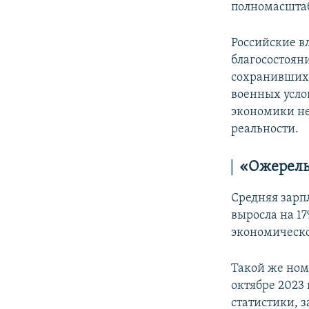
полномасштаб
Российские в
благосостоян
сохранивших 
военных усло
экономики не
реальности.
«Ожерель
Средняя зарпл
выросла на 1
экономическо
Такой же ном
октябре 2023 
статистики, 