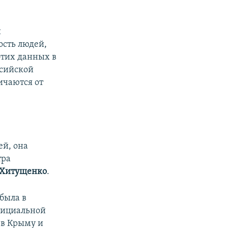
и
ость людей,
этих данных в
ссийской
ичаются от
ей, она
тра
 Хитущенко
.
была в
официальной
 в Крыму и