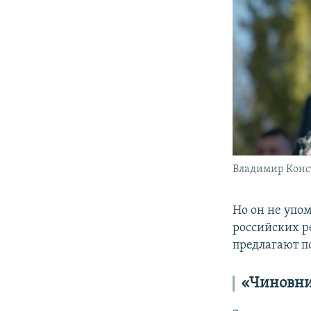
Владимир Конс
Но он не упом
российских 
предлагают п
«Чиновни