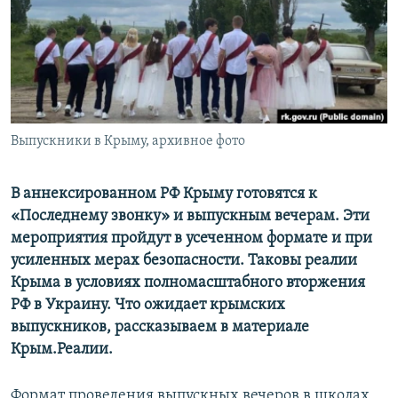
ПРИСОЕДИНЯЙТЕСЬ!
ПОБЕДИТЕЛЕЙ НЕ СУДЯТ?
КРЫМ.НЕПОКОРЕННЫЙ
ELIFBE
УКРАИНСКАЯ ПРОБЛЕМА КРЫМА
Все сайты RFE/RL
Выпускники в Крыму, архивное фото
В аннексированном РФ Крыму
готовятся к
«Последнему звонку» и выпускным вечерам. Эти
мероприятия пройдут в усеченном формате и при
усиленных мерах безопасности. Таковы реалии
Крыма в условиях полномасштабного вторжения
РФ в Украину. Что ожидает крымских
выпускников, рассказываем в материале
Крым.Реалии.
Формат проведения выпускных вечеров в школах