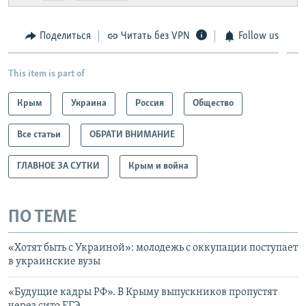
Telegram
Instagram
Viber
Крым.Реалии
установить VPN
.
Поделиться
Читать без VPN
Follow us
This item is part of
Крым
Украина
Россия
Общество
Все статьи
ОБРАТИ ВНИМАНИЕ
ГЛАВНОЕ ЗА СУТКИ
Крым и война
ПО ТЕМЕ
«Хотят быть с Украиной»: молодежь с оккупации поступает
в украинские вузы
«Будущие кадры РФ». В Крыму выпускников пропустят
через сито ЕГЭ