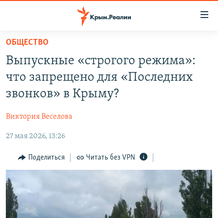
Доступность
ссылки
Вернуться
ОБЩЕСТВО
к
НОВОСТИ
Выпускные «строгого режима»:
основному
СПЕЦПРОЕКТЫ
содержанию
что запрещено для «Последних
ВОДА
Вернутся
ГРУЗ 200
звонков» в Крыму?
к
ИСТОРИЯ
КАРТА ВОЕННЫХ ОБЪЕКТОВ КРЫМА
главной
Виктория Веселова
ЕЩЕ
11 ЛЕТ ОККУПАЦИИ КРЫМА. 11 ИСТОРИЙ СОПРОТИВЛЕНИЯ
навигации
Вернутся
27 мая 2026, 13:26
РАДІО СВОБОДА
ИНТЕРАКТИВ
к
КАК ОБОЙТИ БЛОКИРОВКУ
ИНФОГРАФИКА
Поделиться
Читать без VPN
поиску
ТЕЛЕПРОЕКТ КРЫМ.РЕАЛИИ
Українською
СОВЕТЫ ПРАВОЗАЩИТНИКОВ
Qırımtatar
ПРОПАВШИЕ БЕЗ ВЕСТИ