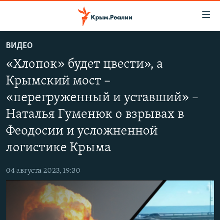
Доступность
ссылки
Вернуться
ВИДЕО
к
НОВОСТИ
«Хлопок» будет цвести», а
основному
СПЕЦПРОЕКТЫ
содержанию
Крымский мост –
ВОДА
Вернутся
ГРУЗ 200
«перегруженный и уставший» –
к
ИСТОРИЯ
КАРТА ВОЕННЫХ ОБЪЕКТОВ КРЫМА
главной
Наталья Гуменюк о взрывах в
ЕЩЕ
11 ЛЕТ ОККУПАЦИИ КРЫМА. 11 ИСТОРИЙ СОПРОТИВЛЕНИЯ
навигации
Феодосии и усложненной
Вернутся
РАДІО СВОБОДА
ИНТЕРАКТИВ
логистике Крыма
к
КАК ОБОЙТИ БЛОКИРОВКУ
ИНФОГРАФИКА
поиску
04 августа 2023, 19:30
ТЕЛЕПРОЕКТ КРЫМ.РЕАЛИИ
Українською
СОВЕТЫ ПРАВОЗАЩИТНИКОВ
Qırımtatar
ПРОПАВШИЕ БЕЗ ВЕСТИ