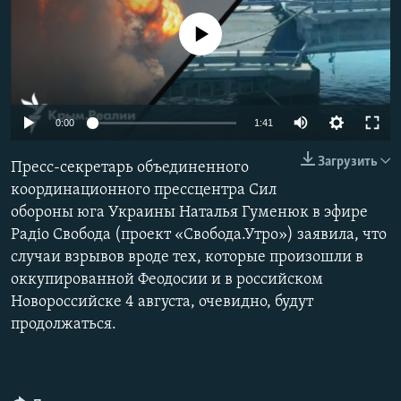
ПРИСОЕДИНЯЙТЕСЬ!
ПОБЕДИТЕЛЕЙ НЕ СУДЯТ?
No media source currently available
КРЫМ.НЕПОКОРЕННЫЙ
ELIFBE
УКРАИНСКАЯ ПРОБЛЕМА КРЫМА
Auto
0:00
1:41
Все сайты RFE/RL
240p
Загрузить
Пресс-секретарь объединенного
360p
координационного прессцентра Сил
обороны юга Украины Наталья Гуменюк в эфире
480p
Auto
240p
360p
480p
Радіо Свобода (проект «Свобода.Утро») заявила, что
720p
случаи взрывов вроде тех, которые произошли в
720p
1080p
1080p
оккупированной Феодосии и в российском
Новороссийске 4 августа, очевидно, будут
продолжаться.