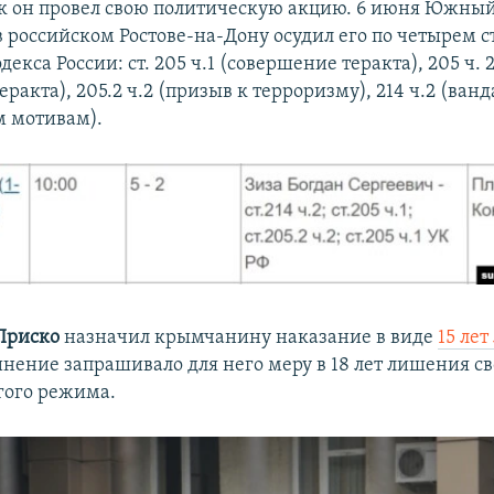
как он провел свою политическую акцию. 6 июня Южны
в российском Ростове-на-Дону осудил его по четырем с
декса России: ст. 205 ч.1 (совершение теракта), 205 ч. 
ракта), 205.2 ч.2 (призыв к терроризму), 214 ч.2 (ван
 мотивам).
Приско
назначил крымчанину наказание в виде
15 ле
инение запрашивало для него меру в 18 лет лишения с
гого режима.