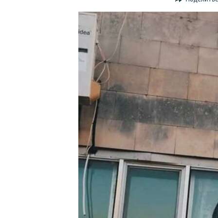
ПОБЕДИТЕЛЕЙ НЕ СУДЯТ?
КРЫМ.НЕПОКОРЕННЫЙ
ELIFBE
УКРАИНСКАЯ ПРОБЛЕМА КРЫМА