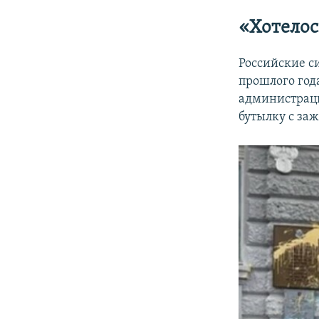
«Хотелос
Российские с
прошлого года
администраци
бутылку с за