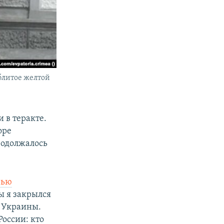
блитое желтой
и в теракте.
оре
родолжалось
вью
ы я закрылся
з Украины.
оссии: кто