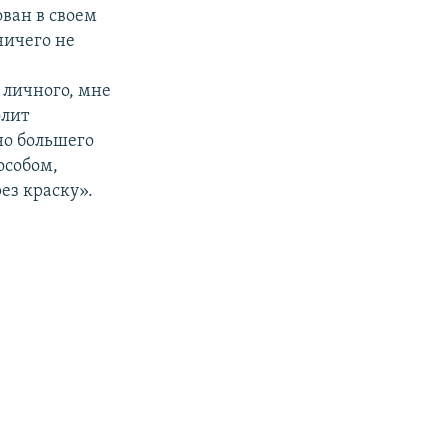
ован в своем
ничего не
 личного, мне
олит
но большего
особом,
ез краску».