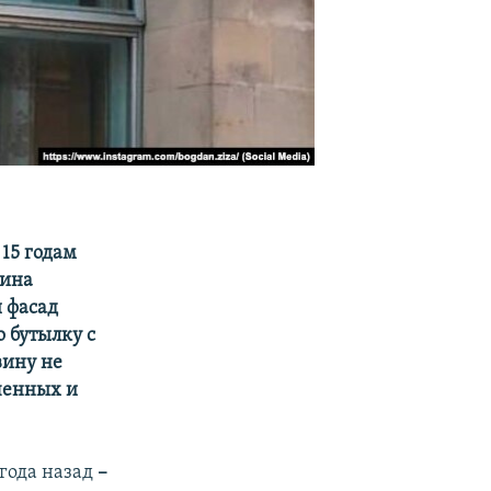
15 годам
нина
и фасад
 бутылку с
вину не
юченных и
года назад
–