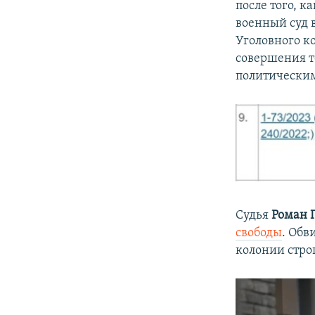
после того, 
военный суд 
Уголовного ко
совершения те
политическим
Судья
Роман 
свободы
. Обв
колонии стро