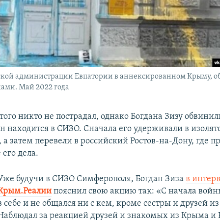
ской администрации Евпатории в аннексированном Крыму, о
ками. Май 2022 года
этого никто не пострадал, однако Богдана Зизу обвинил
он находится в СИЗО. Сначала его удерживали в изолят
 а затем перевели в российский Ростов-на-Дону, где п
его дела.
Уже будучи в СИЗО Симферополя, Богдан Зиза
в интер
Крым.Реалии
пояснил свою акцию так: «С начала войн
в себе и не общался ни с кем, кроме сестры и друзей и
Наблюдал за реакцией друзей и знакомых из Крыма и Р