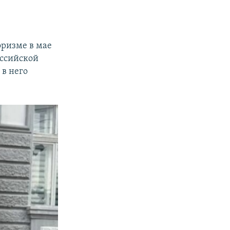
оризме в мае
оссийской
в него