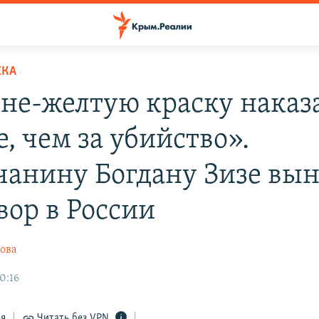
ЕКА
ине-желтую краску наказ
, чем за убийство».
анину Богдану Зизе вын
вор в России
ова
0:16
ся
Читать без VPN