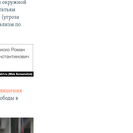
й окружной
татьям
2 (угроза
дализм по
т лишения
вободы в