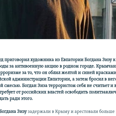
уд приговорил художника из Евпатории Богдана Зизу к 
оды за антивоенную акцию в родном городе. Крымча
рроризме за то, что он облил желтой и синей краскам
йской администрации Евпатории, а затем бросил в него
й смесью. Богдан Зиза террористом себя не считает и 
 требует от российских властей освободить политзакл
ать ради этого.
Богдана Зизу
задержали в Крыму и арестовали больше 