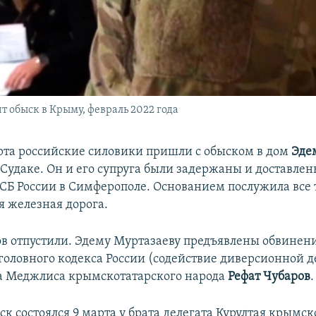
т обыск в Крыму, февраль 2022 года
рта российские силовики пришли с обыском в дом
Эде
 Судаке. Он и его супруга были задержаны и доставлен
СБ России в Симферополе. Основанием послужила все 
 железная дорога.
ов отпустили. Эдему Муртазаеву предъявлены обвинени
Уголовного кодекса России (содействие диверсионной д
а Меджлиса крымскотатарского народа
Рефат Чубаров
.
к состоялся 9 марта у брата делегата Курултая крымск