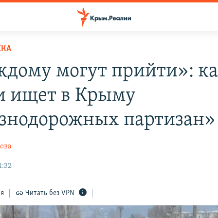
ЕКА
ждому могут прийти»: к
и ищет в Крыму
знодорожных партизан»
ова
1:32
ся
Читать без VPN