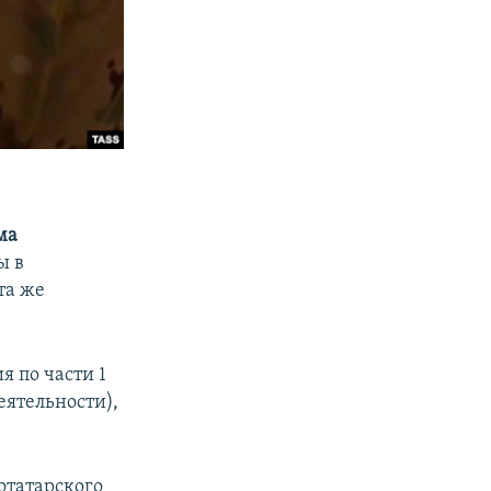
ма
ы в
та же
я по части 1
еятельности),
отатарского