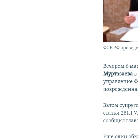
ФСБ РФ проводи
Вечером 6 ма
Муртазаева
в
управление Ф
поврежденная
Затем супруг
статьи 281.1 
сообщил глав
Еще один обыс