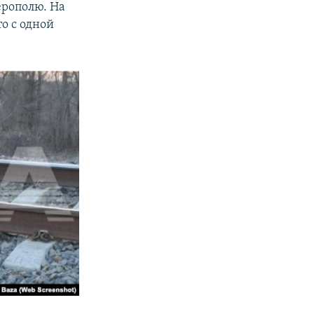
ерополю. На
то с одной
в