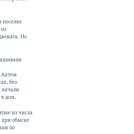
в поселке
 по
двоката. Но
рашивали
. Ахтем
ах, без
и начали
 в дом.
ятые из числа
е при обыске
нам по