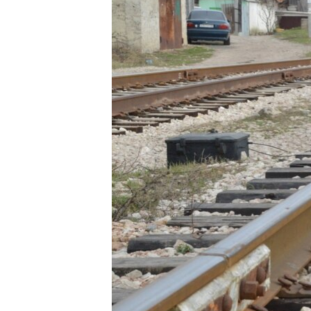
ПОБЕДИТЕЛЕЙ НЕ СУДЯТ?
КРЫМ.НЕПОКОРЕННЫЙ
ELIFBE
УКРАИНСКАЯ ПРОБЛЕМА КРЫМА