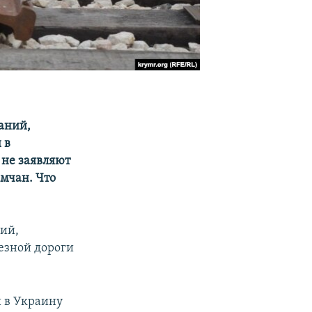
аний,
 в
 не заявляют
мчан. Что
ний,
езной дороги
 в Украину