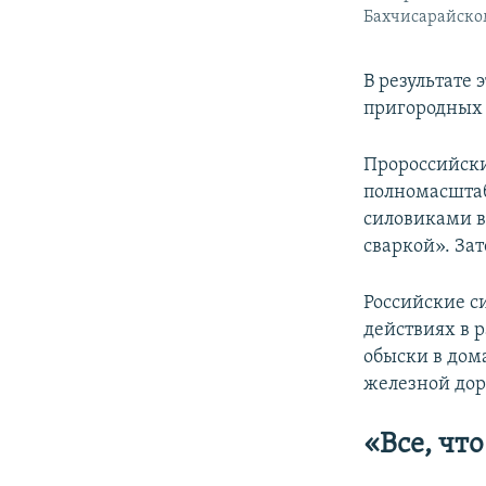
Бахчисарайском
В результате
пригородных 
Пророссийск
полномасштаб
силовиками в
сваркой». За
Российские с
действиях в 
обыски в дом
железной дор
«Все, что