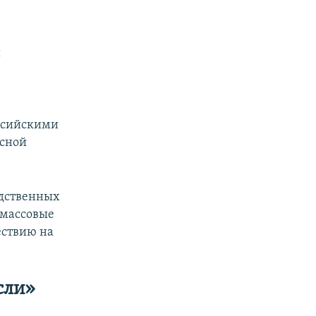
и
оссийскими
осной
едственных
 массовые
ествию на
если»