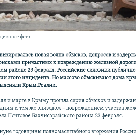
ационное фото
визировалась новая волна обысков, допросов и задерж
поисками причастных к повреждению железной дороги
ом районе 23 февраля. Российские силовики публично
нии этого инцидента. Но массово обыскивают дома кры
выясняли Крым.Реалии.
аля и марте в Крыму прошла серия обысков и задержа
одним и тем же эпизодом – повреждением участка жел
ела Почтовое Бахчисарайского района 23 февраля.
нуне годовщины полномасштабного вторжения России