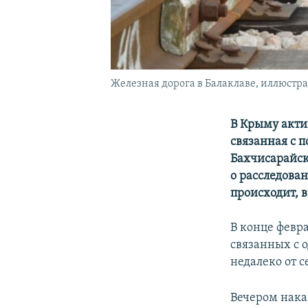
Железная дорога в Балаклаве, иллюстр
В Крыму акти
связанная с 
Бахчисарайск
о расследова
происходит, 
В конце февр
связанных с 
недалеко от с
Вечером нака