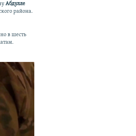
ну
Абдулле
ского района.
но в шесть
катам.