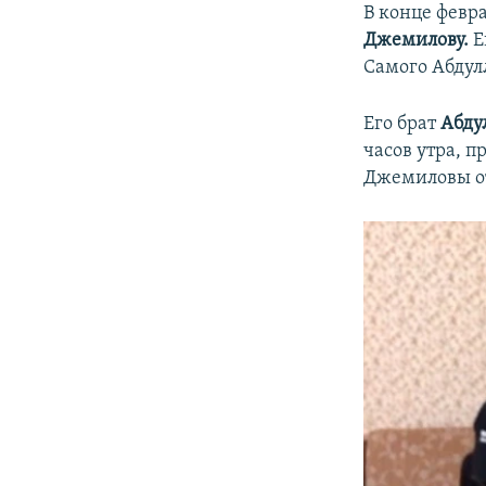
В конце февр
Джемилову.
Е
Самого Абдул
Его брат
Абду
часов утра, 
Джемиловы от