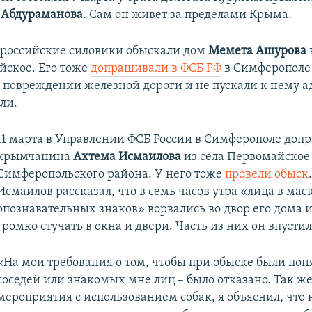
 Абдураманова
.
Сам он живет за пределами Крыма.
ь российские силовики обыскали дом
Мемета Ашурова
йское. Его тоже
допрашивали в ФСБ РФ
в Симферополе
 повреждении железной дороги и не пускали к нему а
ли.
11 марта в Управлении ФСБ России в Симферополе доп
крымчанина
Ахтема Исмаилова
из села Первомайское
Симферопольского района. У него тоже
провели обыск
Исмаилов рассказал, что в семь часов утра «лица в маск
опознавательных знаков» ворвались во двор его дома 
громко стучать в окна и двери. Часть из них он впустил
«На мои требования о том, чтобы при обыске были пон
соседей или знакомых мне лиц – было отказано. Так ж
мероприятия с использованием собак, я объяснил, что 