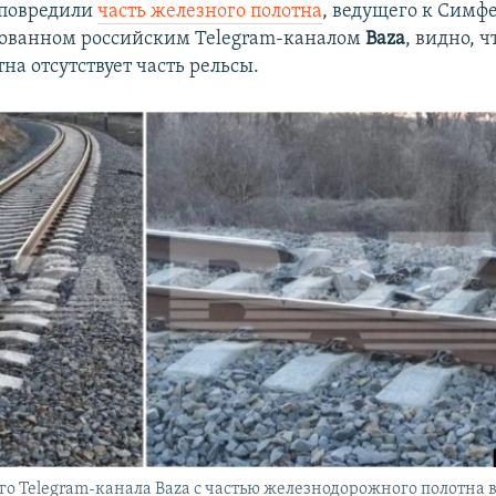
 повредили
часть железного полотна
, ведущего к Симф
дованном российским Telegram-каналом
Baza
, видно, ч
на отсутствует часть рельсы.
го Telegram-канала Baza с частью железнодорожного полотна 