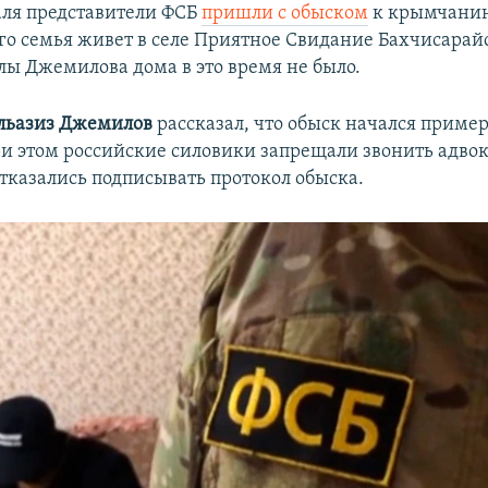
аля представители ФСБ
пришли с обыском
к крымчани
го семья живет в селе Приятное Свидание Бахчисарай
лы Джемилова дома в это время не было.
льазиз Джемилов
рассказал, что обыск начался пример
при этом российские силовики запрещали звонить адво
казались подписывать протокол обыска.