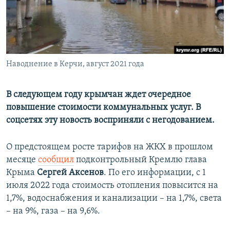
ПРИСОЕДИНЯЙТЕСЬ!
ПОБЕДИТЕЛЕЙ НЕ СУДЯТ?
КРЫМ.НЕПОКОРЕННЫЙ
ELIFBE
Наводнение в Керчи, август 2021 года
УКРАИНСКАЯ ПРОБЛЕМА КРЫМА
Все сайты RFE/RL
В следующем году крымчан ждет очередное
повышение стоимости коммунальных услуг. В
соцсетях эту новость восприняли с негодованием.
О предстоящем росте тарифов на ЖКХ в прошлом
месяце
сообщил
подконтрольный Кремлю глава
Крыма
Сергей Аксенов
. По его информации, с 1
июля 2022 года стоимость отопления повысится на
1,7%, водоснабжения и канализации – на 1,7%, света
– на 9%, газа – на 9,6%.