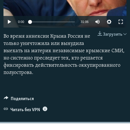
ПРИСОЕДИНЯЙТЕСЬ!
ПОБЕДИТЕЛЕЙ НЕ СУДЯТ?
КРЫМ.НЕПОКОРЕННЫЙ
Auto
0:00
31:06
ELIFBE
240p
Загрузить
Во время аннексии Крыма Россия не
УКРАИНСКАЯ ПРОБЛЕМА КРЫМА
360p
только уничтожила или вынудила
Все сайты RFE/RL
выехать на материк независимые крымские СМИ,
480p
Auto
240p
360p
480p
но системно преследует тех, кто решается
720p
фиксировать действительность оккупированного
720p
1080p
1080p
полуострова.
Поделиться
Читать без VPN