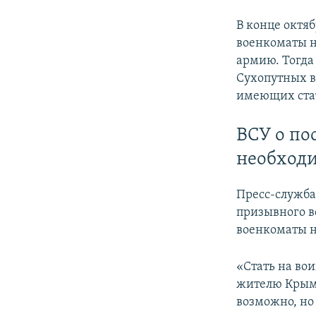
В конце октя
военкоматы н
армию. Тогд
Сухопутных в
имеющих стат
ВСУ о по
необход
Пресс-служба
призывного в
военкоматы н
«Стать на во
жителю Крыма
возможно, но