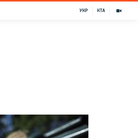
УКР
КТА