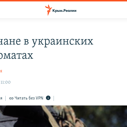
ане в украинских
оматах
ая
 11:00
ся
Читать без VPN