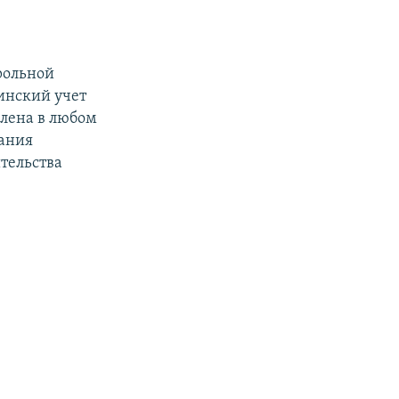
рольной
инский учет
лена в любом
вания
тельства