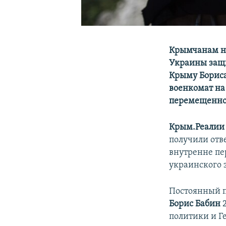
Крымчанам на
Украины защи
Крыму Бориса
военкомат на
перемещенно
Крым.Реалии
получили отв
внутренне пе
украинского з
Постоянный п
Борис Бабин
2
политики и Г