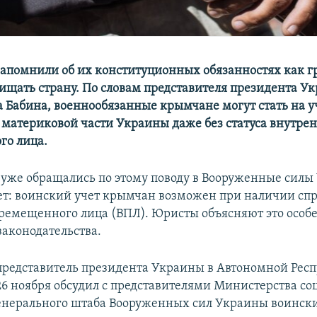
помнили об их конституционных обязанностях как 
щать страну. По словам представителя президента У
 Бабина, военнообязанные крымчане могут стать на у
 материковой части Украины даже без статуса внутре
го лица.
уже обращались по этому поводу в Вооруженные силы
ет: воинский учет крымчан возможен при наличии сп
ремещенного лица (ВПЛ). Юристы объясняют это особ
аконодательства.​
редставитель президента Украины в Автономной Рес
6 ноября обсудил с представителями Министерства с
енерального штаба Вооруженных сил Украины воински