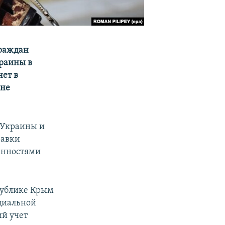
граждан
краины в
чет в
нне
 Украины и
равки
енностями
публике Крым
оциальной
й учет