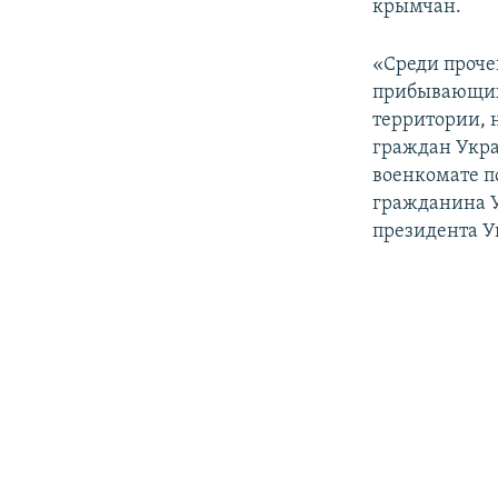
крымчан.
«Среди проче
прибывающих 
территории, 
граждан Укра
военкомате п
гражданина У
президента У