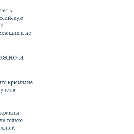
чет в
оссийскую
ия
имеющих и не
можно и
что крымчане
учет в
 Украины
не только
альной