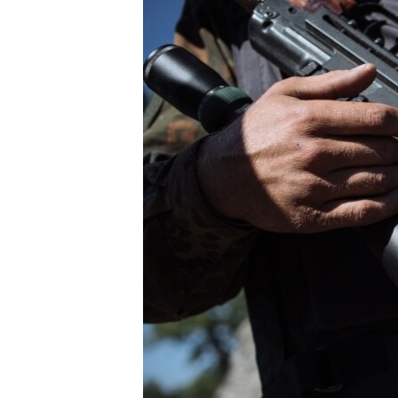
ПОБЕДИТЕЛЕЙ НЕ СУДЯТ?
КРЫМ.НЕПОКОРЕННЫЙ
ELIFBE
УКРАИНСКАЯ ПРОБЛЕМА КРЫМА