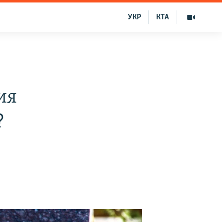
УКР
КТА
:
ия
?