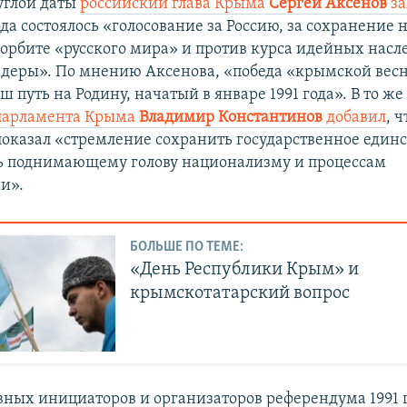
углой даты
российский глава Крыма
Сергей Аксенов
за
ода состоялось «голосование за Россию, за сохранение
 орбите «русского мира» и против курса идейных насл
деры». По мнению Аксенова, «победа «крымской вес
 путь на Родину, начатый в январе 1991 года». В то ж
парламента Крыма
Владимир Константинов
добавил
, ч
оказал «стремление сохранить государственное единс
ь поднимающему голову национализму и процессам
и».
БОЛЬШЕ ПО ТЕМЕ:
«День Республики Крым» и
крымскотатарский вопрос
вных инициаторов и организаторов референдума 1991 