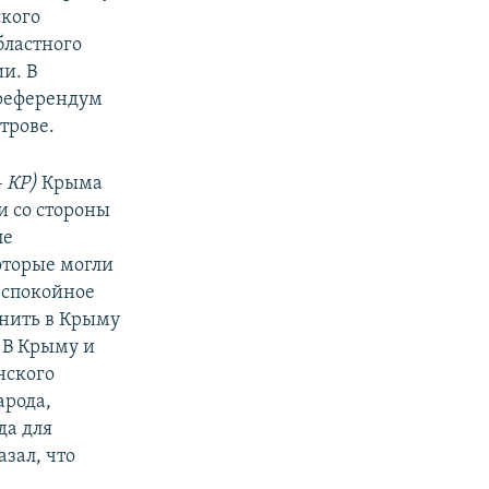
ского
бластного
ии. В
 референдум
трове.
 КР)
Крыма
и со стороны
ле
оторые могли
 спокойное
анить в Крыму
 В Крыму и
нского
арода,
да для
азал, что