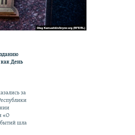
озданию
 как День
азались за
Республики
ании
н «О
обытий шла