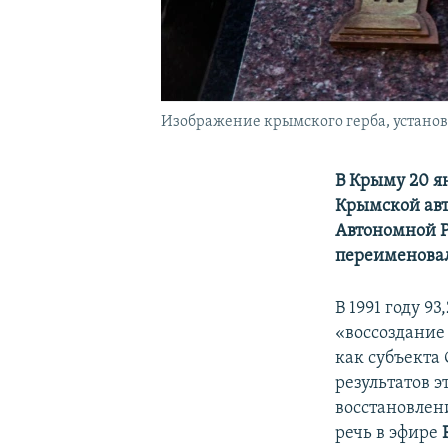
Изображение крымского герба, установ
В Крыму 20 я
Крымской авт
Автономной Р
переименовал
В 1991 году 9
«воссоздание
как субъекта
результатов 
восстановлен
речь в эфире