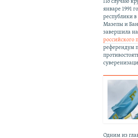
По случаю кр
январе 1991 г
республики в
Мазепы и Бан
завершила наш
российского 
референдум п
противостоят
суверенизаци
Одним из гла