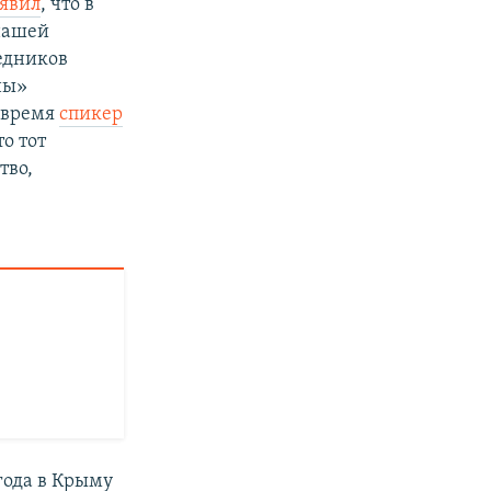
явил
, что в
 нашей
едников
ны»
е время
спикер
то тот
тво,
года в Крыму