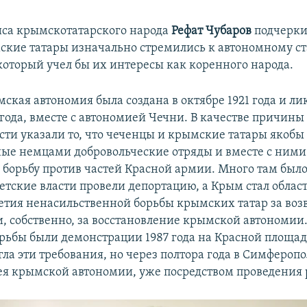
са крымскотатарского народа
Рефат Чубаров
подчеркив
кие татары изначально стремились к автономному ст
 который учел бы их интересы как коренного народа.
мская автономия была создана в октябре 1921 года и л
года, вместе с автономией Чечни. В качестве причины 
сти указали то, что чеченцы и крымские татары якобы 
ые немцами добровольческие отряды и вместе с ними
борьбу против частей Красной армии. Много там был
ветские власти провели депортацию, а Крым стал облас
етия ненасильственной борьбы крымских татар за во
и, собственно, за восстановление крымской автономии
орьбы были демонстрации 1987 года на Красной площад
ла эти требования, но через полтора года в Симферопо
ея крымской автономии, уже посредством проведения