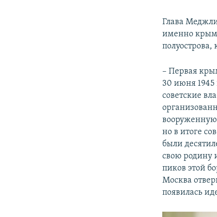
Глава Меджли
именно крымс
полуострова,
– Первая кры
30 июня 1945 
советские вла
организованн
вооруженную 
но в итоге со
были десятил
свою родину 
пиков этой б
Москва отверг
появилась ид