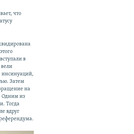
ает, что
атусу
иквидирована
этого
вступали в
 вели
о инсинуаций,
тью. Затем
звращение на
. Одним из
и. Тогда
ле вдруг
 референдума.