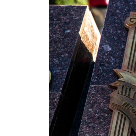
ПОБЕДИТЕЛЕЙ НЕ СУДЯТ?
КРЫМ.НЕПОКОРЕННЫЙ
ELIFBE
УКРАИНСКАЯ ПРОБЛЕМА КРЫМА