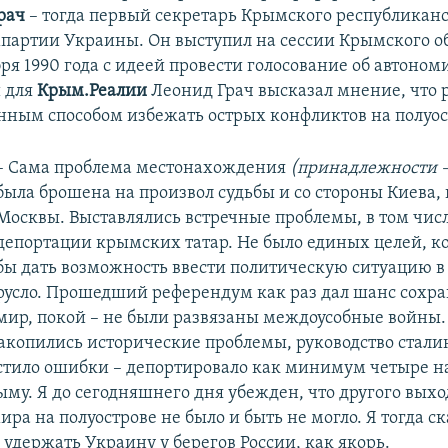
рач
– тогда первый секретарь Крымского республикан
партии Украины. Он выступил на сессии Крымского о
бря 1990 года с идеей провести голосование об автоном
 для
Крым.Реалии
Леонид Грач высказал мнение, что
нным способом избежать острых конфликтов на полуос
– Сама проблема местонахождения
(принадлежности –
была брошена на произвол судьбы и со стороны Киева, 
Москвы. Выставлялись встречные проблемы, в том чис
депортации крымских татар. Не было единых целей, к
бы дать возможность ввести политическую ситуацию в
русло. Прошедший референдум как раз дал шанс сохр
мир, покой – не были развязаны междоусобные войны.
накопились исторические проблемы, руководство стали
стило ошибки – депортировало как минимум четыре н
му. Я до сегодняшнего дня убежден, что другого выхо
ра на полуострове не было и быть не могло. Я тогда ск
удержать Украину у берегов России, как якорь.