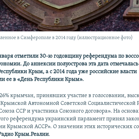
ленное в Симферополе в 2014 году (иллюстрационное фото)
нваря отметили 30-ю годовщину референдума по восс
ономии. До аннексии полуострова эта дата отмечалась
еспублики Крым, а с 2014 года уже российские власти
и ее в «День Республики Крым».
3,26% крымчан, принявших участие в голосовании, выск
 Крымской Автономной Советской Социалистической 
 Союза ССР и участника Союзного договора». На основ
этого референдума украинский парламент принял зако
ии Крымской АССР». О значении этих исторических с
Радио Крым.Реалии
.