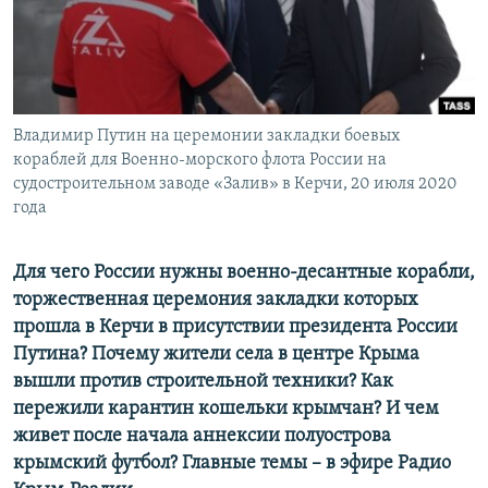
ПРИСОЕДИНЯЙТЕСЬ!
ПОБЕДИТЕЛЕЙ НЕ СУДЯТ?
КРЫМ.НЕПОКОРЕННЫЙ
ELIFBE
Владимир Путин на церемонии закладки боевых
УКРАИНСКАЯ ПРОБЛЕМА КРЫМА
кораблей для Военно-морского флота России на
Все сайты RFE/RL
судостроительном заводе «Залив» в Керчи, 20 июля 2020
года
Для чего России нужны военно-десантные корабли,
торжественная церемония закладки которых
прошла в Керчи в присутствии президента России
Путина? Почему жители села в центре Крыма
вышли против строительной техники? Как
пережили карантин кошельки крымчан? И чем
живет после начала аннексии полуострова
крымский футбол? Главные темы – в эфире Радио