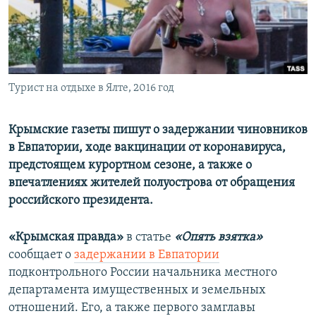
ПРИСОЕДИНЯЙТЕСЬ!
ПОБЕДИТЕЛЕЙ НЕ СУДЯТ?
КРЫМ.НЕПОКОРЕННЫЙ
ELIFBE
Турист на отдыхе в Ялте, 2016 год
УКРАИНСКАЯ ПРОБЛЕМА КРЫМА
Все сайты RFE/RL
Крымские газеты пишут о задержании чиновников
в Евпатории, ходе вакцинации от коронавируса,
предстоящем курортном сезоне, а также о
впечатлениях жителей полуострова от обращения
российского президента.
«Крымская правда»
в статье
«Опять взятка»
сообщает о
задержании в Евпатории
подконтрольного России начальника местного
департамента имущественных и земельных
отношений. Его, а также первого замглавы